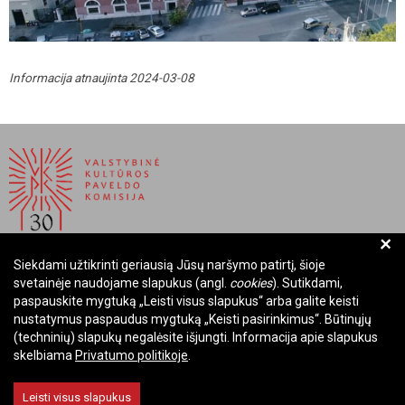
Informacija atnaujinta 2024-03-08
+
Siekdami užtikrinti geriausią Jūsų naršymo patirtį, šioje
BIUDŽETINĖ ĮSTAIGA LIETUVOS RESPUBLIKOS
svetainėje naudojame slapukus (angl.
cookies
). Sutikdami,
VALSTYBINĖ KULTŪROS PAVELDO KOMISIJA
paspauskite mygtuką „Leisti visus slapukus“ arba galite keisti
nustatymus paspaudus mygtuką „Keisti pasirinkimus“. Būtinųjų
Įmonės kodas: Juridinių asmenų registre 288700520
(techninių) slapukų negalėsite išjungti. Informacija apie slapukus
Adresas: Rūdninkų g. 13, 01135 Vilnius
skelbiama
Privatumo politikoje
.
Telefonas: +370 699 13972
El. paštas: komisija@vkpk.lt
Leisti visus slapukus