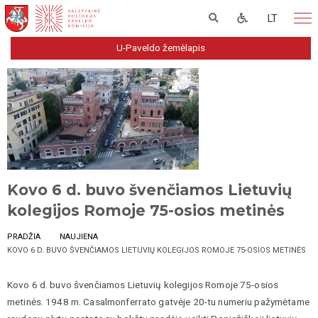
LT
U-Paveldo žemėlapis
Kovo 6 d. buvo švenčiamos Lietuvių
kolegijos Romoje 75-osios metinės
PRADŽIA
NAUJIENA
KOVO 6 D. BUVO ŠVENČIAMOS LIETUVIŲ KOLEGIJOS ROMOJE 75-OSIOS METINĖS
Kovo 6 d. buvo švenčiamos Lietuvių kolegijos Romoje 75-osios
metinės. 1948 m. Casalmonferrato gatvėje 20-tu numeriu pažymėtame