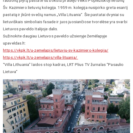
raudonų plytų pastate su bokštu pradėjo veikti Popiežiškoji lietuvių
Šv. Kazimiero lietuvių kolegija. 1959 m. kolegija nusipirko greta esantį
pastatą ir įkūrė svečių namus „Villa Lituania“. Šie pastatai dvyniai su
lietuviškais simboliais fasade ir juos juosiančiose tvorelėse yra svarbi
Lietuvos paveldo Italijoje dalis.
Sužinokite daugiau Lietuvos paveldo užsienyje žemėlapyje
upaveldas.lt:
https://vkpk.lt/u-zemelapis/lietuviu-sv-kazimiero-kolegija/
https://vkpk.lt/u-zemelapis/villa-lituania/
“Villa Lithuania” laidos stop kadras, LRT Plius TV žurnalas “Pasaulio
Lietuva”