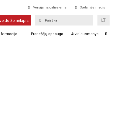
Versija neįgaliesiems
Svetainės medis
LT
veldo žemėlapis
informacija
Pranešėjų apsauga
Atviri duomenys