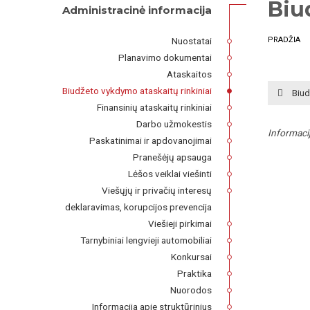
Biu
Administracinė informacija
Nuostatai
PRADŽIA
Planavimo dokumentai
Ataskaitos
Biudžeto vykdymo ataskaitų rinkiniai
Biud
Finansinių ataskaitų rinkiniai
Darbo užmokestis
Informaci
Paskatinimai ir apdovanojimai
Pranešėjų apsauga
Lėšos veiklai viešinti
Viešųjų ir privačių interesų
deklaravimas, korupcijos prevencija
Viešieji pirkimai
Tarnybiniai lengvieji automobiliai
Konkursai
Praktika
Nuorodos
Informacija apie struktūrinius