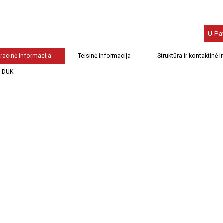
U-Pa
racinė informacija
Teisinė informacija
Struktūra ir kontaktinė 
DUK