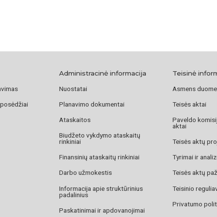
Administracinė informacija
Teisinė infor
avimas
Nuostatai
Asmens duome
 posėdžiai
Planavimo dokumentai
Teisės aktai
Ataskaitos
Paveldo komisij
aktai
Biudžeto vykdymo ataskaitų
rinkiniai
Teisės aktų pro
Finansinių ataskaitų rinkiniai
Tyrimai ir anali
Darbo užmokestis
Teisės aktų pa
Informacija apie struktūrinius
Teisinio reguli
padalinius
Privatumo polit
Paskatinimai ir apdovanojimai