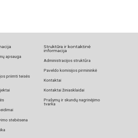
macija
Struktūra ir kontaktinė
informacija
nų apsauga
Administracijos struktūra
Paveldo komisijos pirmininkė
os priimti teisės
Kontaktai
jektai
Kontaktai žiniasklaidai
zės
Prašymų ir skundų nagrinėjimo
tvarka
žeidimai
avimo stebėsena
ika