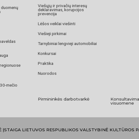
Viešųjų ir privačių interesų
o duomenų
deklaravimas, korupcijos
a
prevencija
Lėšos veiklai viešinti
Viešieji pirkimai
paveldas
Tarnybiniai lengvieji automobiliai
Konkursai
auga
Praktika
 regionuose
Nuorodos
 30-mečio
Pirmininkės darbotvarkė
Konsultavima
visuomene
Ė ĮSTAIGA LIETUVOS RESPUBLIKOS VALSTYBINĖ KULTŪROS 