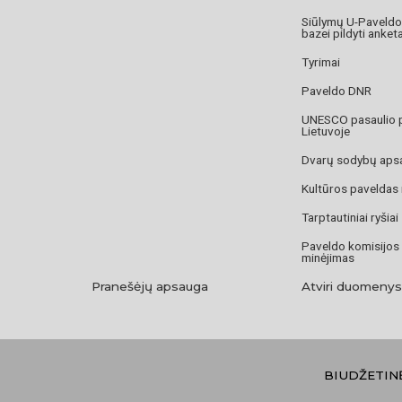
Siūlymų U-Paveld
bazei pildyti anket
Tyrimai
Paveldo DNR
UNESCO pasaulio 
Lietuvoje
Dvarų sodybų aps
Kultūros paveldas
Tarptautiniai ryšiai
Paveldo komisijos
minėjimas
Pranešėjų apsauga
Atviri duomenys
BIUDŽETIN