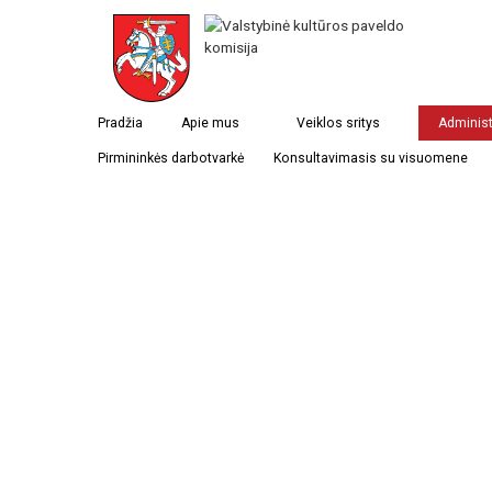
Pradžia
Apie mus
Veiklos sritys
Administ
Pirmininkės darbotvarkė
Konsultavimasis su visuomene