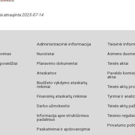
ja atnaujinta 2025-07-14
Administracinė informacija
Teisinė infor
avimas
Nuostatai
Asmens duome
 posėdžiai
Planavimo dokumentai
Teisės aktai
Ataskaitos
Paveldo komisij
aktai
Biudžeto vykdymo ataskaitų
rinkiniai
Teisės aktų pro
Finansinių ataskaitų rinkiniai
Tyrimai ir anali
Darbo užmokestis
Teisės aktų pa
Informacija apie struktūrinius
Teisinio reguli
padalinius
Privatumo polit
Paskatinimai ir apdovanojimai