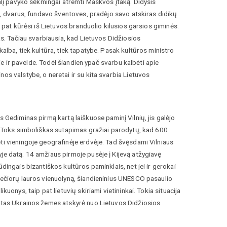
dalį pavyko sėkmingai atremti Maskvos įtaką. Didysis
is, dvarus, fundavo šventoves, pradėjo savo atskiras didikų
p pat kūrėsi iš Lietuvos branduolio kilusios garsios giminės.
as. Tačiau svarbiausia, kad Lietuvos Didžiosios
kalba, tiek kultūra, tiek tapatybe. Pasak kultūros ministro
oje ir pavelde. Todėl šiandien ypač svarbu kalbėti apie
os valstybe, o neretai ir su kita svarbia Lietuvos
s Gediminas pirmą kartą laiškuose paminį Vilnių, jis galėjo
s. Toks simboliškas sutapimas gražiai parodytų, kad 600
ti vieningoje geografinėje erdvėje. Tad švęsdami Vilniaus
je datą. 14 amžiaus pirmoje pusėje į Kijevą atžygiavę
dingais bizantiškos kultūros paminklais, net jei ir gerokai
 Pečiorų lauros vienuolyną, šiandieninius UNESCO pasaulio
uonys, taip pat lietuvių skiriami vietininkai. Tokia situacija
kitas Ukrainos žemes atskyrė nuo Lietuvos Didžiosios