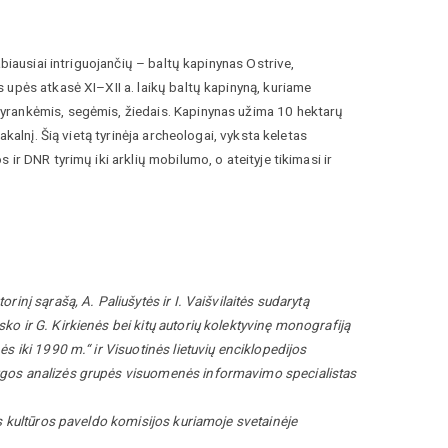
biausiai intriguojančių – baltų kapinynas Ostrive,
 upės atkasė XI–XII a. laikų baltų kapinyną, kuriame
yrankėmis, segėmis, žiedais. Kapinynas užima 10 hektarų
kalnį. Šią vietą tyrinėja archeologai, vyksta keletas
ir DNR tyrimų iki arklių mobilumo, o ateityje tikimasi ir
inį sąrašą, A. Paliušytės ir I. Vaišvilaitės sudarytą
o ir G. Kirkienės bei kitų autorių kolektyvinę monografiją
s iki 1990 m.“ ir Visuotinės lietuvių enciklopedijos
augos analizės grupės visuomenės informavimo specialistas
ės kultūros paveldo komisijos kuriamoje svetainėje