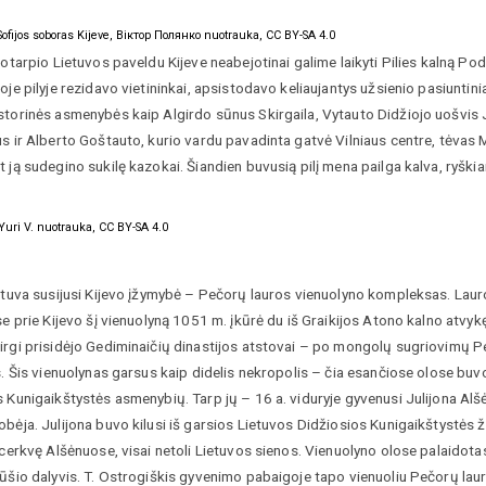
 Sofijos soboras Kijeve, Віктор Полянко nuotrauka, CC BY-SA 4.0
kotarpio Lietuvos paveldu Kijeve neabejotinai galime laikyti Pilies kalną Podil
oje pilyje rezidavo vietininkai, apsistodavo keliaujantys užsienio pasiuntini
storinės asmenybės kaip Algirdo sūnus Skirgaila, Vytauto Didžiojo uošvis 
s ir Alberto Goštauto, kurio vardu pavadinta gatvė Vilniaus centre, tėvas M
 ją sudegino sukilę kazokai. Šiandien buvusią pilį mena pailga kalva, ryškia
. Yuri V. nuotrauka, CC BY-SA 4.0
etuva susijusi Kijevo įžymybė – Pečorų lauros vienuolyno kompleksas. Laurom
se prie Kijevo šį vienuolyną 1051 m. įkūrė du iš Graikijos Atono kalno atvyk
irgi prisidėjo Gediminaičių dinastijos atstovai – po mongolų sugriovimų P
s. Šis vienuolynas garsus kaip didelis nekropolis – čia esančiose olose buvo l
 Kunigaikštystės asmenybių. Tarp jų – 16 a. viduryje gyvenusi Julijona Alš
bėja. Julijona buvo kilusi iš garsios Lietuvos Didžiosios Kunigaikštystės ž
 cerkvę Alšėnuose, visai netoli Lietuvos sienos. Vienuolyno olose palaidota
ūšio dalyvis. T. Ostrogiškis gyvenimo pabaigoje tapo vienuoliu Pečorų lau