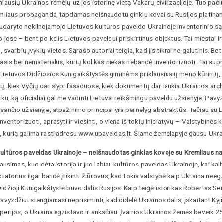
miausių Ukrainos rėmėjų už jos istorinę vietą Vakarų civilizacijoje. Tuo pači
remliaus propaganda, tapdamas neišnaudotu ginklu kovai su Rusijos platinam
daryto nekilnojamojo Lietuvos kultūros paveldo Ukrainoje inventorinio sąr
o jose – bent po kelis Lietuvos paveldui priskirtinus objektus. Tai miestai ir 
ai, svarbių įvykių vietos. Sąrašo autoriai teigia, kad jis tikrai ne galutinis. B
masis bei nematerialus, kurių kol kas niekas nebandė inventorizuoti. Tai sup
Lietuvos Didžiosios Kunigaikštystės giminėms priklausiusių meno kūrinių, 
ų, kiek Vyčių dar slypi fasaduose, kiek dokumentų dar laukia Ukrainos arch
išku, ką oficialiai galime vadinti Lietuvai reikšmingu paveldu užsienyje. Pav
sančio užsienyje, atpažinimo principai yra pernelyg abstraktūs. Tačiau su Li
 inventorizuoti, aprašyti ir viešinti, o viena iš tokių iniciatyvų – Valstyb
 kurią galima rasti adresu www.upaveldas.lt. Šiame žemėlapyje gausu Ukrai
kultūros paveldas Ukrainoje – neišnaudotas ginklas kovoje su Kremliaus na
 klausimas, kuo dėta istorija ir juo labiau kultūros paveldas Ukrainoje, kai 
ktatorius ilgai bandė įtikinti žiūrovus, kad tokia valstybė kaip Ukraina ne
idžioji Kunigaikštystė buvo dalis Rusijos. Kaip teigė istorikas Robertas Serv
pavyzdžiui stengiamasi neprisiminti, kad didelė Ukrainos dalis, įskaitant Ky
perijos, o Ukraina egzistavo ir anksčiau. Įvairios Ukrainos žemės beveik 2