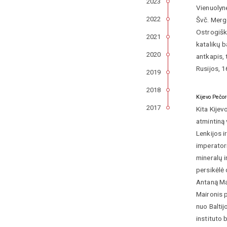
2023
Vienuolyne
2022
Švč. Merg
Ostrogiški
2021
katalikų 
2020
antkapis, 
Rusijos, 
2019
2018
Kijevo Pečo
2017
Kita Kijev
atmintiną 
Lenkijos i
imperatori
mineralų i
persikėlė 
Antaną Mac
Maironis p
nuo Baltij
instituto 