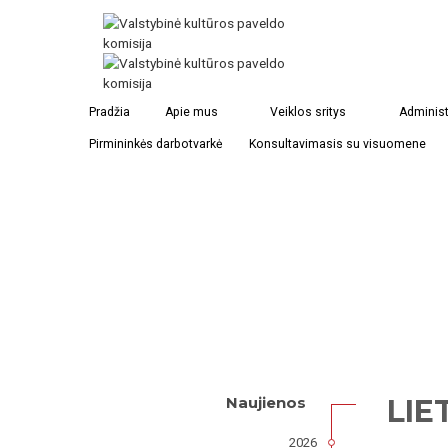
Pradžia
Apie mus
Veiklos sritys
Administ
Pirmininkės darbotvarkė
Konsultavimasis su visuomene
LIE
Naujienos
2026