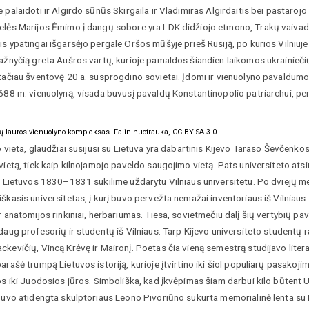
 palaidoti ir Algirdo sūnūs Skirgaila ir Vladimiras Algirdaitis bei pastaro
elės Marijos Ėmimo į dangų sobore yra LDK didžiojo etmono, Trakų vaivado
s ypatingai išgarsėjo pergale Oršos mūšyje prieš Rusiją, po kurios Vilniu
bažnyčią greta Aušros vartų, kurioje pamaldos šiandien laikomos ukrainieč
tačiau šventovę 20 a. susprogdino sovietai. Įdomi ir vienuolyno pavaldumo i
1688 m. vienuolyną, visada buvusį pavaldų Konstantinopolio patriarchui, p
rų lauros vienuolyno kompleksas. Falin nuotrauka, CC BY-SA 3.0
o vieta, glaudžiai susijusi su Lietuva yra dabartinis Kijevo Taraso Ševčenkos 
vietą, tiek kaip kilnojamojo paveldo saugojimo vietą. Pats universiteto at
r Lietuvos 1830–1831 sukilime uždarytu Vilniaus universitetu. Po dviejų me
škasis universitetas, į kurį buvo pervežta nemažai inventoriaus iš Vilniaus 
r anatomijos rinkiniai, herbariumas. Tiesa, sovietmečiu dalį šių vertybių pav
daug profesorių ir studentų iš Vilniaus. Tarp Kijevo universiteto student
kevičių, Vincą Krėvę ir Maironį. Poetas čia vieną semestrą studijavo litera
arašė trumpą Lietuvos istoriją, kurioje įtvirtino iki šiol populiarų pasakoji
os iki Juodosios jūros. Simboliška, kad įkvėpimas šiam darbui kilo būtent U
buvo atidengta skulptoriaus Leono Pivoriūno sukurta memorialinė lenta su 