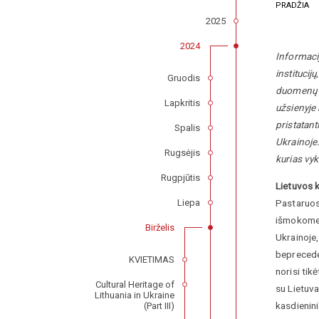
PRADŽIA
2025
2024
Informacij
institucij
Gruodis
duomenų ba
Lapkritis
užsienyje 
pristatant
Spalis
Ukrainoje. 
Rugsėjis
kurias vy
Rugpjūtis
Lietuvos k
Pastaruos
Liepa
išmokome U
Birželis
Ukrainoje,
bepreceden
KVIETIMAS
norisi tik
Cultural Heritage of
su Lietuva
Lithuania in Ukraine
kasdienin
(Part III)