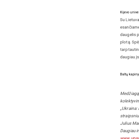
Kijevo unive
Su Lietuva
esančiame 
daugelis 
plotą. Spė
tarptautin
daugiau į
Baltų kapin
Medžiagą p
kolektyvin
„Ukraina: 
straipsni
Julius Ma
Daugiau in
www.upave