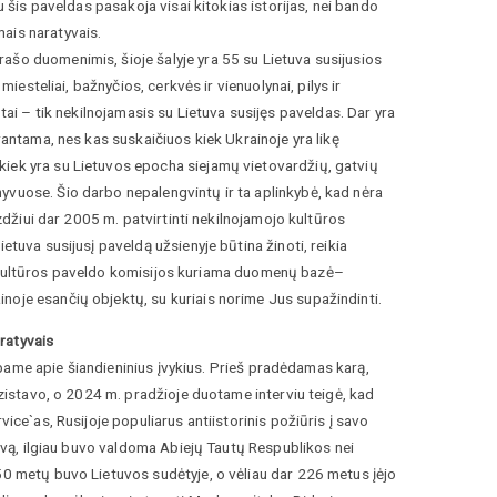
u šis paveldas pasakoja visai kitokias istorijas, nei bando
ais naratyvais.
ašo duomenimis, šioje šalyje yra 55 su Lietuva susijusios
miesteliai, bažnyčios, cerkvės ir vienuolynai, pilys ir
et tai – tik nekilnojamasis su Lietuva susijęs paveldas. Dar yra
rantama, nes kas suskaičiuos kiek Ukrainoje yra likę
kiek yra su Lietuvos epocha siejamų vietovardžių, gatvių
yvuose. Šio darbo nepalengvintų ir ta aplinkybė, kad nėra
yzdžiui dar 2005 m. patvirtinti nekilnojamojo kultūros
etuva susijusį paveldą užsienyje būtina žinoti, reikia
inės kultūros paveldo komisijos kuriama duomenų bazė–
noje esančių objektų, su kuriais norime Jus supažindinti.
ratyvais
kalbame apie šiandieninius įvykius. Prieš pradėdamas karą,
egzistavo, o 2024 m. pradžioje duotame interviu teigė, kad
ice`as, Rusijoje populiarus antiistorinis požiūris į savo
jivą, ilgiau buvo valdoma Abiejų Tautų Respublikos nei
50 metų buvo Lietuvos sudėtyje, o vėliau dar 226 metus įėjo