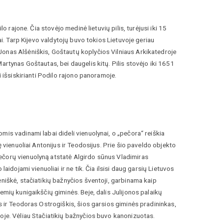
o rajone. Čia stovėjo medinė lietuvių pilis, turėjusi iki 15
ai. Tarp Kijevo valdytojų buvo tokios Lietuvoje geriau
Jonas Alšėniškis, Goštautų koplyčios Vilniaus Arkikatedroje
artynas Goštautas, bei daugelis kitų. Pilis stovėjo iki 1651
i išsiskirianti Podilo rajono panoramoje.
is vadinami labai dideli vienuolynai, o „pečora“ reiškia
ę vienuoliai Antonijus ir Teodosijus. Prie šio paveldo objekto
ečorų vienuolyną atstatė Algirdo sūnus Vladimiras
aidojami vienuoliai ir ne tik. Čia ilsisi daug garsių Lietuvos
ėniškė, stačiatikių bažnyčios šventoji, garbinama kaip
emių kunigaikščių giminės. Beje, dalis Julijonos palaikų
s ir Teodoras Ostrogiškis, šios garsios giminės pradininkas,
roje. Vėliau Stačiatikių bažnyčios buvo kanonizuotas.