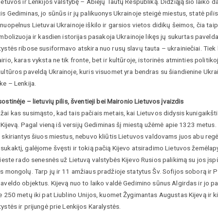
ietuvos ir Lenkijos valstybę – Abiejų Tautų Respubliką. Didžiąją šio laiko 
is Gediminas, jo sūnūs ir jų palikuonys Ukrainoje steigė miestus, statė pil
nuopelnus Lietuvai Ukrainoje iškilo ir garsios vietos didikų šeimos, čia tai
imbolizuoja ir kasdien istorijas pasakoja Ukrainoje likęs jų sukurtas paveld
ystės ribose susiformavo atskira nuo rusų slavų tauta – ukrainiečiai. Tiek 
rio, karas vyksta ne tik fronte, bet ir kultūroje, istorinės atminties politik
ultūros paveldą Ukrainoje, kuris visuomet yra bendras su šiandienine Ukrain
ke – Lenkija.
ostinėje – lietuvių pilis, šventieji bei Maironio Lietuvos įvaizdis
ai kas susimąsto, kad tais pačiais metais, kai Lietuvos didysis kunigaikšti
 į Kijevą. Pagal vieną iš versijų Gediminas šį miestą užėmė apie 1323 metu
 skiriantys šiuos miestus, nebuvo kliūtis Lietuvos valdovams juos abu regė
ukaktį, galėjome švęsti ir tokią pačią Kijevo atsiradimo Lietuvos žemėlapy
mieste rado senesnės už Lietuvą valstybės Kijevo Rusios palikimą su jos įspū
s mongolų. Tarp jų ir 11 amžiaus pradžioje statytus Šv. Sofijos soborą ir
aveldo objektus. Kijevą nuo to laiko valdė Gedimino sūnus Algirdas ir jo palik
ie 250 metų iki pat Liublino Unijos, kuomet Žygimantas Augustas Kijevą ir 
ystės ir prijungė prie Lenkijos Karalystės.