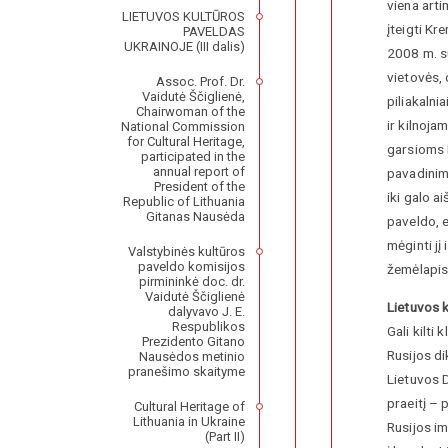
viena arti
LIETUVOS KULTŪROS
įteigti K
PAVELDAS
UKRAINOJE (III dalis)
2008 m. su
vietovės, 
Assoc. Prof. Dr.
Vaidutė Ščiglienė,
piliakalni
Chairwoman of the
ir kilnoja
National Commission
for Cultural Heritage,
garsioms 
participated in the
annual report of
pavadinim
President of the
iki galo a
Republic of Lithuania
Gitanas Nausėda
paveldo, e
mėginti jį
Valstybinės kultūros
paveldo komisijos
žemėlapis,
pirmininkė doc. dr.
Vaidutė Ščiglienė
Lietuvos 
dalyvavo J. E.
Respublikos
Gali kilti
Prezidento Gitano
Rusijos di
Nausėdos metinio
pranešimo skaityme
Lietuvos D
praeitį – 
Cultural Heritage of
Lithuania in Ukraine
Rusijos im
(Part II)