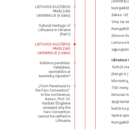
į bendrą L
LIETUVOS KULTŪROS
kunigaikšt
PAVELDAS
šakas. Už 
UKRAINOJE (II dalis)
Visa tai s
Cultural Heritage of
Kunigaikšt
Lithuania in Ukraine
(Part I)
Simono Kai
Lietuvos k
LIETUVOS KULTŪROS
PAVELDAS
sąjunginin
UKRAINOJE (I dalis)
Ukrainos s
Kultūros paveldas.
Turbūt maž
Valstybės,
savivaldos ar
įžengti ir
savininkų rūpestis?
kilometrų,
„From Panemunė to
700 metų s
the Faro Convention“.
lietuviai 
In the conference,
Assoc. Prof. Dr.
apgriautai
Vaidutė Ščiglienė
revealed why the
kultūros p
Faro Convention
tęsėsi ap
cannot be ratified in
Lithuania
Kunigaikšt