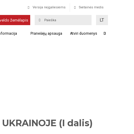
Versija neįgaliesiems
Svetainės medis
LT
veldo žemėlapis
informacija
Pranešėjų apsauga
Atviri duomenys
KRAINOJE (I dalis)