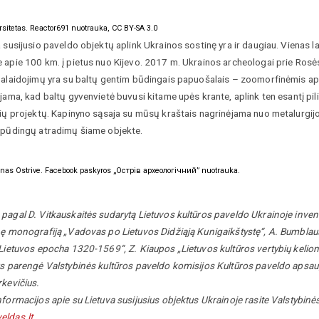
rsitetas. Reactor691 nuotrauka, CC BY-SA 3.0
 susijusio paveldo objektų aplink Ukrainos sostinę yra ir daugiau. Vienas la
apie 100 km. į pietus nuo Kijevo. 2017 m. Ukrainos archeologai prie Rosės
palaidojimų yra su baltų gentim būdingais papuošalais – zoomorfinėmis ap
jama, kad baltų gyvenvietė buvusi kitame upės krante, aplink ten esantį pilia
ių projektų. Kapinyno sąsaja su mūsų kraštais nagrinėjama nuo metalurgijos 
spūdingų atradimų šiame objekte.
ynas Ostrive. Facebook paskyros „Острів археологічний” nuotrauka.
agal D. Vitkauskaitės sudarytą Lietuvos kultūros paveldo Ukrainoje inventor
ę monografiją „Vadovas po Lietuvos Didžiąją Kunigaikštystę“, A. Bumblausk
Lietuvos epocha 1320-1569“, Z. Kiaupos „Lietuvos kultūros vertybių kelionė
us parengė Valstybinės kultūros paveldo komisijos Kultūros paveldo aps
rkevičius.
formacijos apie su Lietuva susijusius objektus Ukrainoje rasite Valstybin
ldas.lt