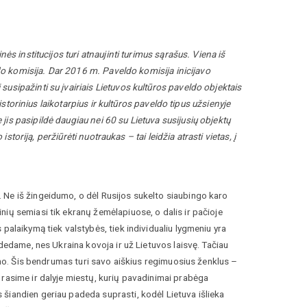
ės institucijos turi atnaujinti turimus sąrašus. Viena iš
ldo komisija. Dar 2016 m. Paveldo komisija inicijavo
usipažinti su įvairiais Lietuvos kultūros paveldo objektais
 istorinius laikotarpius ir kultūros paveldo tipus užsienyje
is pasipildė daugiau nei 60 su Lietuva susijusių objektų
istoriją, peržiūrėti nuotraukas – tai leidžia atrasti vietas, į
 Ne iš žingeidumo, o dėl Rusijos sukelto siaubingo karo
ių semiasi tik ekranų žemėlapiuose, o dalis ir pačioje
palaikymą tiek valstybės, tiek individualiu lygmeniu yra
adedame, nes Ukraina kovoja ir už Lietuvos laisvę. Tačiau
usmo. Šis bendrumas turi savo aiškius regimuosius ženklus –
 rasime ir dalyje miestų, kurių pavadinimai prabėga
šiandien geriau padeda suprasti, kodėl Lietuva išlieka