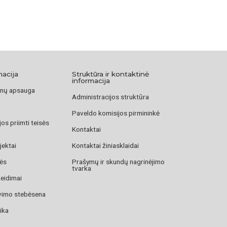
macija
Struktūra ir kontaktinė
informacija
nų apsauga
Administracijos struktūra
Paveldo komisijos pirmininkė
os priimti teisės
Kontaktai
jektai
Kontaktai žiniasklaidai
zės
Prašymų ir skundų nagrinėjimo
tvarka
žeidimai
avimo stebėsena
ika