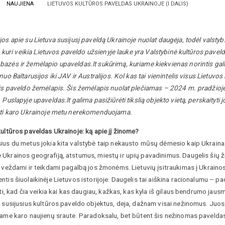
NAUJIENA
LIETUVOS KULTŪROS PAVELDAS UKRAINOJE (I DALIS)
os apie su Lietuva susijusį paveldą Ukrainoje nuolat daugėja, todėl valstybin
ų, kuri veikia Lietuvos paveldo užsienyje lauke yra Valstybinė kultūros pave
zės ir žemėlapio upaveldas.lt sukūrimą, kuriame kiekvienas norintis gali s
nuo Baltarusijos iki JAV ir Australijos. Kol kas tai vienintelis visus Lietuvos
is paveldo žemėlapis. Šis žemėlapis nuolat plečiamas – 2024 m. pradžioje j
Puslapyje upaveldas.lt galima pasižiūrėti tikslią objekto vietą, perskaityti jo 
kti karo Ukrainoje metu nerekomenduojama.
ultūros paveldas Ukrainoje: ką apie jį žinome?
ius du metus jokia kita valstybė taip nekausto mūsų dėmesio kaip Ukraina.
krainos geografiją, atstumus, miestų ir upių pavadinimus. Daugelis šių žin
 veždami ir teikdami pagalbą jos žmonėms. Lietuvių įsitraukimas į Ukrainos 
tis šiuolaikinėje Lietuvos istorijoje. Daugelis tai aiškina racionalumu – p
ėti, kad čia veikia kai kas daugiau, kažkas, kas kyla iš gilaus bendrumo ja
 susijusius kultūros paveldo objektus, deja, dažnam visai nežinomus. Juos
iame karo naujienų sraute. Paradoksalu, bet būtent šis nežinomas paveldas 