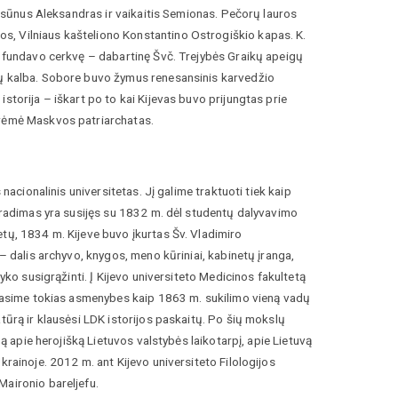
jo sūnus Aleksandras ir vaikaitis Semionas. Pečorų lauros
s, Vilniaus kašteliono Konstantino Ostrogiškio kapas. K.
je fundavo cerkvę – dabartinę Švč. Trejybės Graikų apeigų
ių kalba. Sobore buvo žymus renesansinis karvedžio
storija – iškart po to kai Kijevas buvo prijungtas prie
erėmė Maskvos patriarchatas.
nacionalinis universitetas. Jį galime traktuoti tiek kaip
siradimas yra susijęs su 1832 m. dėl studentų dalyvavimo
tų, 1834 m. Kijeve buvo įkurtas Šv. Vladimiro
– dalis archyvo, knygos, meno kūriniai, kabinetų įranga,
yko susigrąžinti. Į Kijevo universiteto Medicinos fakultetą
ų rasime tokias asmenybes kaip 1863 m. sukilimo vieną vadų
tūrą ir klausėsi LDK istorijos paskaitų. Po šių mokslų
mą apie herojišką Lietuvos valstybės laikotarpį, apie Lietuvą
krainoje. 2012 m. ant Kijevo universiteto Filologijos
Maironio bareljefu.