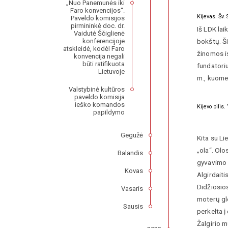
„Nuo Panemunės iki
Faro konvencijos“.
Kijevas. Šv.
Paveldo komisijos
pirmininkė doc. dr.
Iš LDK lai
Vaidutė Ščiglienė
bokštų. Ši
konferencijoje
atskleidė, kodėl Faro
žinomos i
konvencija negali
būti ratifikuota
fundatoriu
Lietuvoje
m., kuomet
Valstybinė kultūros
paveldo komisija
ieško komandos
Kijevo pilis
papildymo
Gegužė
Kita su Li
„ola“. Olo
Balandis
gyvavimo 
Kovas
Algirdaiti
Didžiosios
Vasaris
moterų glo
Sausis
perkelta į
Žalgirio m