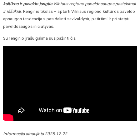
kultūros ir paveldo jungtis
Vilniaus regiono paveldosaugos pasiekimai
ir iššūkiai.
Renginio tikslas – aptarti Vilniaus regiono kultūros paveldo
apsaugos tendencijas, pasidalinti savivaldybių patirtimi ir pristatyti
paveldosaugos iniciatyvas.
Su renginio įrašu galima susipažinti čia
Informacija atnaujinta 2025-12-22