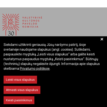
+
Siekdami užtikrinti geriausią Jūsų naršymo patirtį, šioje
BIUDŽETINĖ ĮSTAIGA LIETUVOS RESPUBLIKOS
svetainėje naudojame slapukus (angl.
cookies
). Sutikdami,
VALSTYBINĖ KULTŪROS PAVELDO KOMISIJA
paspauskite mygtuką „Leisti visus slapukus“ arba galite keisti
nustatymus paspaudus mygtuką „Keisti pasirinkimus“. Būtinųjų
Įmonės kodas: Juridinių asmenų registre 288700520
(techninių) slapukų negalėsite išjungti. Informacija apie slapukus
Adresas: Rūdninkų g. 13, 01135 Vilnius
skelbiama
Privatumo politikoje
.
Telefonas: +370 699 13972
El. paštas: komisija@vkpk.lt
Leisti visus slapukus
BENDRAUKIME
Atmesti visus slapukus
Keisti pasirinkimus