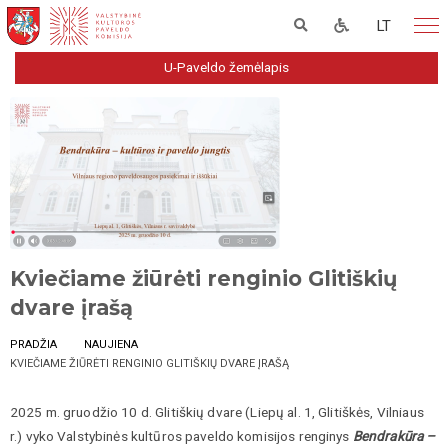
LT
U-Paveldo žemėlapis
Kviečiame žiūrėti renginio Glitiškių
dvare įrašą
PRADŽIA
NAUJIENA
KVIEČIAME ŽIŪRĖTI RENGINIO GLITIŠKIŲ DVARE ĮRAŠĄ
2025 m. gruodžio 10 d. Glitiškių dvare (Liepų al. 1, Glitiškės, Vilniaus
r.) vyko Valstybinės kultūros paveldo komisijos renginys
B
endrakūra –