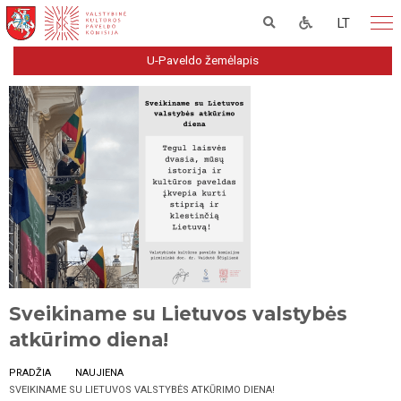
LT
U-Paveldo žemėlapis
Sveikiname su Lietuvos valstybės
atkūrimo diena!
PRADŽIA
NAUJIENA
SVEIKINAME SU LIETUVOS VALSTYBĖS ATKŪRIMO DIENA!