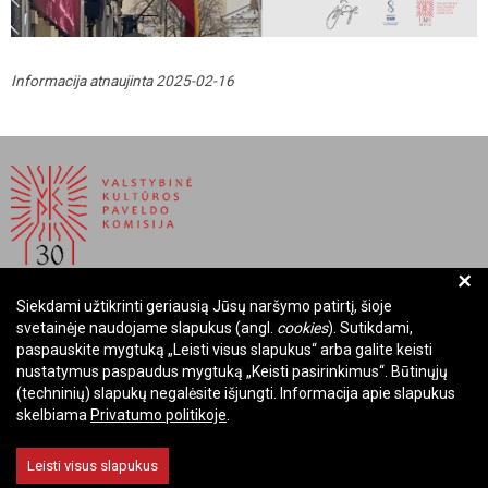
Informacija atnaujinta 2025-02-16
+
Siekdami užtikrinti geriausią Jūsų naršymo patirtį, šioje
BIUDŽETINĖ ĮSTAIGA LIETUVOS RESPUBLIKOS
svetainėje naudojame slapukus (angl.
cookies
). Sutikdami,
VALSTYBINĖ KULTŪROS PAVELDO KOMISIJA
paspauskite mygtuką „Leisti visus slapukus“ arba galite keisti
nustatymus paspaudus mygtuką „Keisti pasirinkimus“. Būtinųjų
Įmonės kodas: Juridinių asmenų registre 288700520
(techninių) slapukų negalėsite išjungti. Informacija apie slapukus
Adresas: Rūdninkų g. 13, 01135 Vilnius
skelbiama
Privatumo politikoje
.
Telefonas: +370 699 13972
El. paštas: komisija@vkpk.lt
Leisti visus slapukus