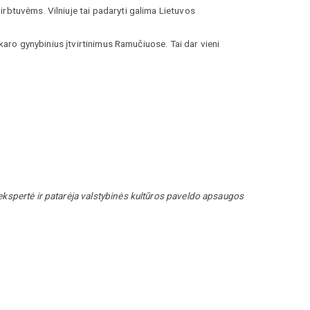
rbtuvėms. Vilniuje tai padaryti galima Lietuvos
 karo gynybinius įtvirtinimus Ramučiuose. Tai dar vieni
ekspertė ir patarėja valstybinės kultūros paveldo apsaugos