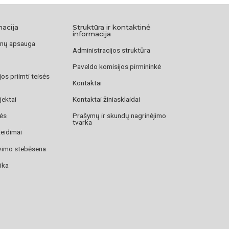
macija
Struktūra ir kontaktinė
informacija
nų apsauga
Administracijos struktūra
Paveldo komisijos pirmininkė
os priimti teisės
Kontaktai
jektai
Kontaktai žiniasklaidai
zės
Prašymų ir skundų nagrinėjimo
tvarka
žeidimai
avimo stebėsena
ika