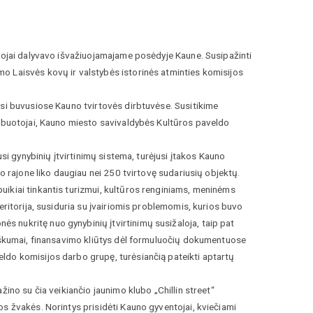
otojai dalyvavo išvažiuojamajame posėdyje Kaune. Susipažinti
o Laisvės kovų ir valstybės istorinės atminties komisijos
usi buvusiose Kauno tvirtovės dirbtuvėse. Susitikime
arbuotojai, Kauno miesto savivaldybės Kultūros paveldo
usi gynybinių įtvirtinimų sistema, turėjusi įtakos Kauno
no rajone liko daugiau nei 250 tvirtovę sudariusių objektų.
ikiai tinkantis turizmui, kultūros renginiams, meninėms
eritorija, susiduria su įvairiomis problemomis, kurios buvo
 nukritę nuo gynybinių įtvirtinimų susižaloja, taip pat
aiškumai, finansavimo kliūtys dėl formuluočių dokumentuose
ldo komisijos darbo grupę, turėsiančią pateikti aptartų
ino su čia veikiančio jaunimo klubo „Chillin street“
s žvakės. Norintys prisidėti Kauno gyventojai, kviečiami