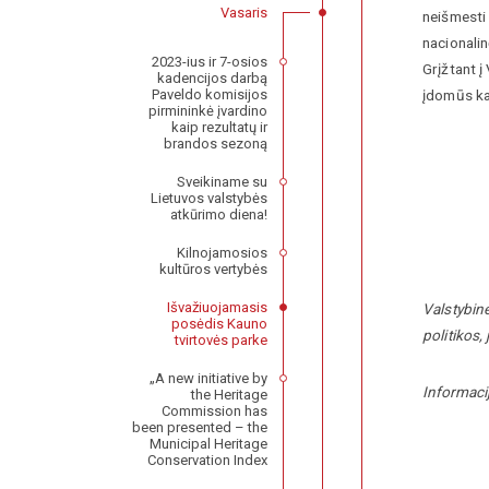
Vasaris
neišmesti 
nacionali
2023-ius ir 7-osios
Grįžtant į
kadencijos darbą
Paveldo komisijos
įdomūs ka
pirmininkė įvardino
kaip rezultatų ir
brandos sezoną
Sveikiname su
Lietuvos valstybės
atkūrimo diena!
Kilnojamosios
kultūros vertybės
Išvažiuojamasis
Valstybin
posėdis Kauno
politikos,
tvirtovės parke
„A new initiative by
Informaci
the Heritage
Commission has
been presented – the
Municipal Heritage
Conservation Index