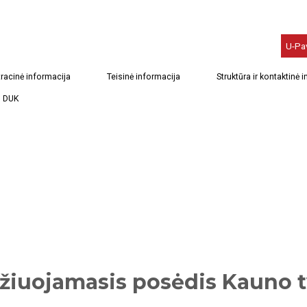
U-Pa
racinė informacija
Teisinė informacija
Struktūra ir kontaktinė 
DUK
ažiuojamasis posėdis Kauno t