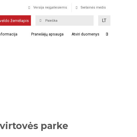
Versija neįgaliesiems
Svetainės medis
LT
veldo žemėlapis
informacija
Pranešėjų apsauga
Atviri duomenys
virtovės parke