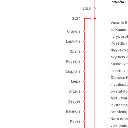
PRADŽIA
2025
2024
Vasario 5 
su Kauno 
Gruodis
narys prof
Lapkritis
Posėdis vy
dalyvavo 
Spalis
skyriaus v
Rugsėjis
Kauno tvir
miesto ir 
Rugpjūtis
Šiandien 
Liepa
instaliaci
pristatyt
Birželis
fortų tva
Gegužė
ir kitos 
Balandis
problemų 
Nors oras 
Kovas
veiklomis,