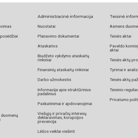
Administracinė informacija
Teisinė infor
avimas
Nuostatai
Asmens duome
 posėdžiai
Planavimo dokumentai
Teisės aktai
Ataskaitos
Paveldo komisij
aktai
Biudžeto vykdymo ataskaitų
rinkiniai
Teisės aktų pro
Finansinių ataskaitų rinkiniai
Tyrimai ir anali
Darbo užmokestis
Teisės aktų pa
Informacija apie struktūrinius
Teisinio reguli
padalinius
Privatumo polit
Paskatinimai ir apdovanojimai
Viešųjų ir privačių interesų
o duomenų
deklaravimas, korupcijos
a
prevencija
Lėšos veiklai viešinti