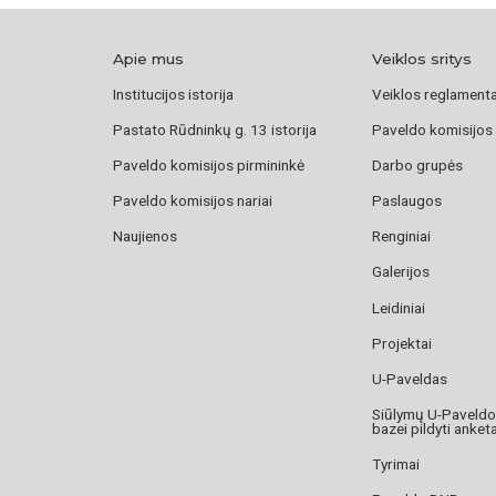
Apie mus
Veiklos sritys
Institucijos istorija
Veiklos reglament
Pastato Rūdninkų g. 13 istorija
Paveldo komisijos
Paveldo komisijos pirmininkė
Darbo grupės
Paveldo komisijos nariai
Paslaugos
Naujienos
Renginiai
Galerijos
Leidiniai
Projektai
U-Paveldas
Siūlymų U-Paveld
bazei pildyti anket
Tyrimai