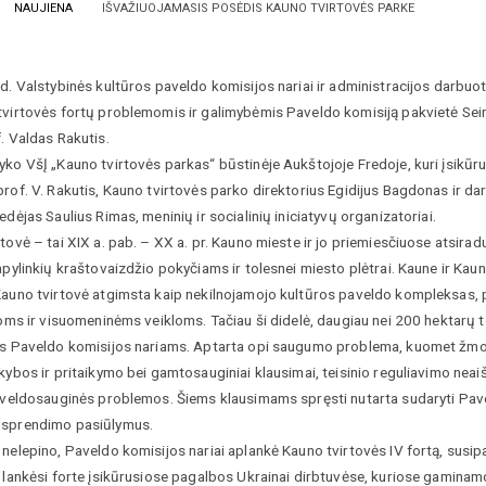
NAUJIENA
IŠVAŽIUOJAMASIS POSĖDIS KAUNO TVIRTOVĖS PARKE
d. Valstybinės kultūros paveldo komisijos nariai ir administracijos darbu
tvirtovės fortų problemomis ir galimybėmis Paveldo komisiją pakvietė Seim
. Valdas Rakutis.
ko VšĮ „Kauno tvirtovės parkas“ būstinėje Aukštojoje Fredoje, kuri įsikūr
prof. V. Rakutis, Kauno tvirtovės parko direktorius Egidijus Bagdonas ir d
edėjas Saulius Rimas, meninių ir socialinių iniciatyvų organizatoriai.
tovė – tai XIX a. pab. – XX a. pr. Kauno mieste ir jo priemiesčiuose atsirad
apylinkių kraštovaizdžio pokyčiams ir tolesnei miesto plėtrai. Kaune ir Kau
Kauno tvirtovė atgimsta kaip nekilnojamojo kultūros paveldo kompleksas, pu
joms ir visuomeninėms veikloms. Tačiau ši didelė, daugiau nei 200 hektarų t
os Paveldo komisijos nariams. Aptarta opi saugumo problema, kuomet žmonės
rkybos ir pritaikymo bei gamtosauginiai klausimai, teisinio reguliavimo ne
paveldosauginės problemos. Šiems klausimams spręsti nutarta sudaryti Pave
sprendimo pasiūlymus.
nelepino, Paveldo komisijos nariai aplankė Kauno tvirtovės IV fortą, susipaž
 lankėsi forte įsikūrusiose pagalbos Ukrainai dirbtuvėse, kuriose gaminamo