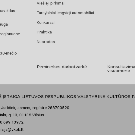
Viešieji pirkimai
paveldas
Tarnybiniai lengvieji automobiliai
Konkursai
auga
Praktika
 regionuose
Nuorodos
 30-mečio
Pirmininkės darbotvarkė
Konsultavima
visuomene
Ė ĮSTAIGA LIETUVOS RESPUBLIKOS VALSTYBINĖ KULTŪROS 
 Juridinių asmenų registre 288700520
nkų g. 13, 01135 Vilnius
70 699 13972
misija@vkpk.lt