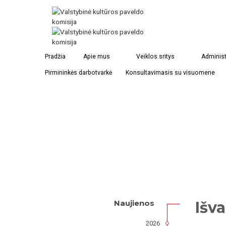
Pradžia
Apie mus
Veiklos sritys
Administ
Pirmininkės darbotvarkė
Konsultavimasis su visuomene
Išv
Naujienos
2026