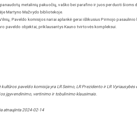
panaudotų metalinių pakuočių, vaško bei parafino ir juos perduoti šioms di
nėje Martyno Mažvydo bibliotekoje.
 Vilnių, Paveldo komisijos nariai aplankė gerai išlikusius Pirmojo pasaulinio
ro paveldo objektai, priklausantys Kauno tvirtovės kompleksui.
ė kultūros paveldo komisija yra LR Seimo, LR Prezidento ir LR Vyriausybės 
 jos įgyvendinimo, vertinimo ir tobulinimo klausimais.
ja atnaujinta 2024-02-14