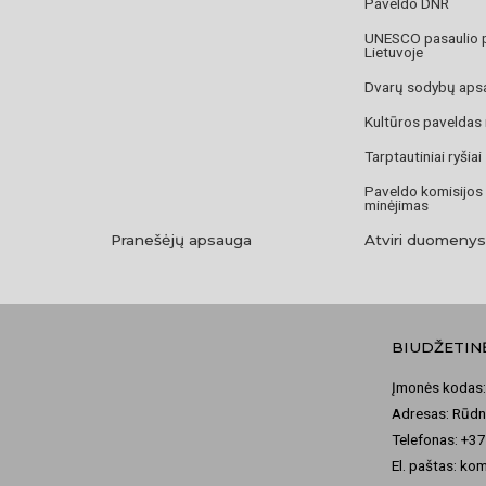
Paveldo DNR
UNESCO pasaulio 
Lietuvoje
Dvarų sodybų aps
Kultūros paveldas
Tarptautiniai ryšiai
Paveldo komisijos
minėjimas
Pranešėjų apsauga
Atviri duomenys
BIUDŽETIN
Įmonės kodas:
Adresas: Rūdni
Telefonas: +3
El. paštas: ko