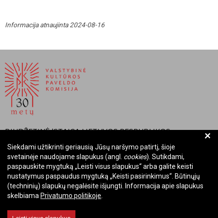
Informacija atnaujinta 2024-08-16
BIUDŽETINĖ ĮSTAIGA LIETUVOS RESPUBLIKOS
+
VALSTYBINĖ KULTŪROS PAVELDO KOMISIJA
Siekdami užtikrinti geriausią Jūsų naršymo patirtį, šioje
svetainėje naudojame slapukus (angl.
cookies
). Sutikdami,
Įmonės kodas: Juridinių asmenų registre 288700520
paspauskite mygtuką „Leisti visus slapukus“ arba galite keisti
Adresas: Rūdninkų g. 13, 01135 Vilnius
nustatymus paspaudus mygtuką „Keisti pasirinkimus“. Būtinųjų
Telefonas: +370 699 13972
(techninių) slapukų negalėsite išjungti. Informacija apie slapukus
skelbiama
Privatumo politikoje
.
El. paštas: komisija@vkpk.lt
BENDRAUKIME