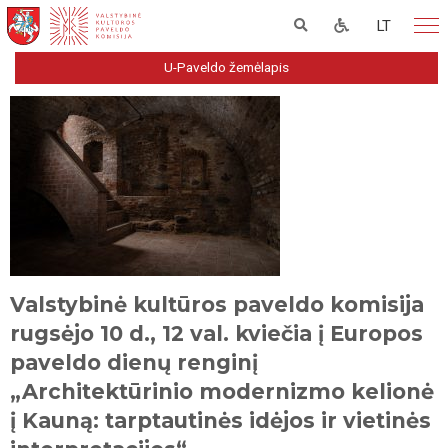
LT
U-Paveldo žemėlapis
Valstybinė kultūros paveldo komisija
rugsėjo 10 d., 12 val. kviečia į Europos
paveldo dienų renginį
„Architektūrinio modernizmo kelionė
į Kauną: tarptautinės idėjos ir vietinės