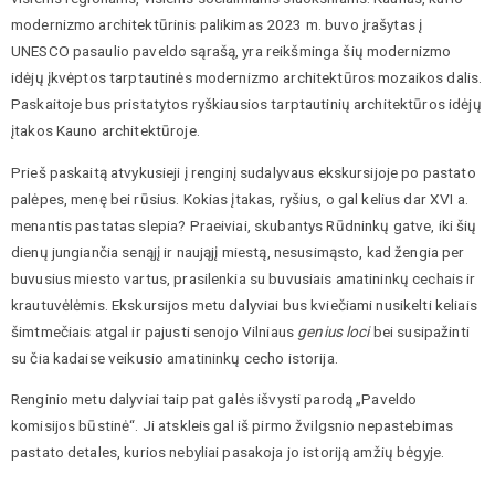
modernizmo architektūrinis palikimas 2023 m. buvo įrašytas į
UNESCO pasaulio paveldo sąrašą, yra reikšminga šių modernizmo
idėjų įkvėptos tarptautinės modernizmo architektūros mozaikos dalis.
Paskaitoje bus pristatytos ryškiausios tarptautinių architektūros idėjų
įtakos Kauno architektūroje.
Prieš paskaitą atvykusieji į renginį sudalyvaus ekskursijoje po pastato
palėpes, menę bei rūsius. Kokias įtakas, ryšius, o gal kelius dar XVI a.
menantis pastatas slepia? Praeiviai, skubantys Rūdninkų gatve, iki šių
dienų jungiančia senąjį ir naująjį miestą, nesusimąsto, kad žengia per
buvusius miesto vartus, prasilenkia su buvusiais amatininkų cechais ir
krautuvėlėmis. Ekskursijos metu dalyviai bus kviečiami nusikelti keliais
šimtmečiais atgal ir pajusti senojo Vilniaus
genius loci
bei susipažinti
su čia kadaise veikusio amatininkų cecho istorija.
Renginio metu dalyviai taip pat galės išvysti parodą „Paveldo
komisijos būstinė“. Ji atskleis gal iš pirmo žvilgsnio nepastebimas
pastato detales, kurios nebyliai pasakoja jo istoriją amžių bėgyje.