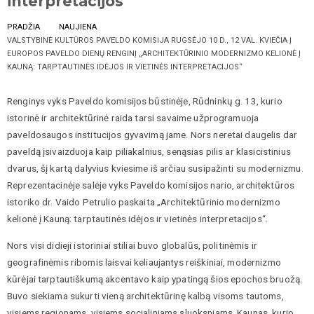
interpretacijos“
PRADŽIA
NAUJIENA
VALSTYBINĖ KULTŪROS PAVELDO KOMISIJA RUGSĖJO 10 D., 12 VAL. KVIEČIA Į
EUROPOS PAVELDO DIENŲ RENGINĮ „ARCHITEKTŪRINIO MODERNIZMO KELIONĖ Į
KAUNĄ: TARPTAUTINĖS IDĖJOS IR VIETINĖS INTERPRETACIJOS“
Renginys vyks Paveldo komisijos būstinėje, Rūdninkų g. 13, kurio
istorinė ir architektūrinė raida tarsi savaime užprogramuoja
paveldosaugos institucijos gyvavimą jame. Nors neretai daugelis dar
paveldą įsivaizduoja kaip piliakalnius, senąsias pilis ar klasicistinius
dvarus, šį kartą dalyvius kviesime iš arčiau susipažinti su modernizmu.
Reprezentacinėje salėje vyks Paveldo komisijos nario, architektūros
istoriko dr. Vaido Petrulio paskaita „Architektūrinio modernizmo
kelionė į Kauną: tarptautinės idėjos ir vietinės interpretacijos“.
Nors visi didieji istoriniai stiliai buvo globalūs, politinėmis ir
geografinėmis ribomis laisvai keliaujantys reiškiniai, modernizmo
kūrėjai tarptautiškumą akcentavo kaip ypatingą šios epochos bruožą.
Buvo siekiama sukurti vieną architektūrinę kalbą visoms tautoms,
visiems regionams, visiems socialiniams sluoksniams. Kaunas, kurio