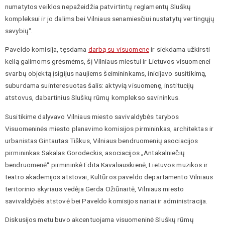
numatytos veiklos nepažeidžia patvirtintų reglamentų Sluškų
kompleksui ir jo dalims bei Vilniaus senamiesčiui nustatytų vertingųjų
savybių“.
Paveldo komisija, tęsdama
darbą su visuomene
ir siekdama užkirsti
kelią galimoms grėsmėms, šį Vilniaus miestui ir Lietuvos visuomenei
svarbų objektą įsigijus naujiems šeimininkams, inicijavo susitikimą,
suburdama suinteresuotas šalis: aktyvią visuomenę, institucijų
atstovus, dabartinius Sluškų rūmų komplekso savininkus.
Susitikime dalyvavo Vilniaus miesto savivaldybės tarybos
Visuomeninės miesto planavimo komisijos pirmininkas, architektas ir
urbanistas Gintautas Tiškus, Vilniaus bendruomenių asociacijos
pirmininkas Sakalas Gorodeckis, asociacijos „Antakalniečių
bendruomenė“ pirmininkė Edita Kavaliauskienė, Lietuvos muzikos ir
teatro akademijos atstovai, Kultūros paveldo departamento Vilniaus
teritorinio skyriaus vedėja Gerda Ožiūnaitė, Vilniaus miesto
savivaldybės atstovė bei Paveldo komisijos nariai ir administracija.
Diskusijos metu buvo akcentuojama visuomeninė Sluškų rūmų