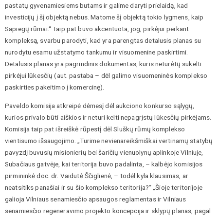
pastatų gyvenamiesiems butams ir galime daryti prielaidą, kad
investicijų į šį objektą nebus. Matome šį objektą tokio lygmens, kaip
Sapiegų rūmai.“ Taip pat buvo akcentuota, jog, pirkėjui perkant
kompleksą, svarbu parodyti, kad yra parengtas detalusis planas su
nurodytu esamu užstatymo tankumu ir visuomenine paskirtimi.
Detalusis planas yra pagrindinis dokumentas, kuris neturėtų sukelti
pirkėjui lūkesčių (aut. pastaba – dėl galimo visuomeninės komplekso
paskirties pakeitimo į komercinę).
Paveldo komisija atkreipė dėmesį dėl aukciono konkurso sąlygų,
kurios privalo būti aiškios ir neturi kelti nepagrįstų lūkesčių pirkėjams.
Komisija taip pat išreiškė rūpestį dėl Sluškų rūmų komplekso
vientisumo išsaugojimo. „Turime nevienareikšmiškai vertinamų statybų
pavyzdį buvusių misionierių bei šaričių vienuolynų aplinkoje Vilniuje,
Subačiaus gatvėje, kai teritorija buvo padalinta, – kalbėjo komisijos
pirmininkė doc. dr. Vaidutė Ščiglienė, – todėl kyla klausimas, ar
neatsitiks panašiai ir su šio komplekso teritorija?“ „Šioje teritorijoje
galioja Vilniaus senamiesčio apsaugos reglamentas ir Vilniaus
senamiesčio regeneravimo projekto koncepcija ir sklypų planas, pagal