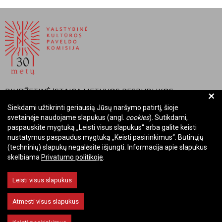
BIUDŽETINĖ ĮSTAIGA LIETUVOS RESPUBLIKOS
+
VALSTYBINĖ KULTŪROS PAVELDO KOMISIJA
Siekdami užtikrinti geriausią Jūsų naršymo patirtį, šioje
svetainėje naudojame slapukus (angl.
cookies
). Sutikdami,
Įmonės kodas: Juridinių asmenų registre 288700520
paspauskite mygtuką „Leisti visus slapukus“ arba galite keisti
Adresas: Rūdninkų g. 13, 01135 Vilnius
nustatymus paspaudus mygtuką „Keisti pasirinkimus“. Būtinųjų
Telefonas: +370 699 13972
(techninių) slapukų negalėsite išjungti. Informacija apie slapukus
El. paštas: komisija@vkpk.lt
skelbiama
Privatumo politikoje
.
BENDRAUKIME
Leisti visus slapukus
Atmesti visus slapukus
© 2026 Valstybinė kultūros paveldo komisija. Visos teisės saugomos.