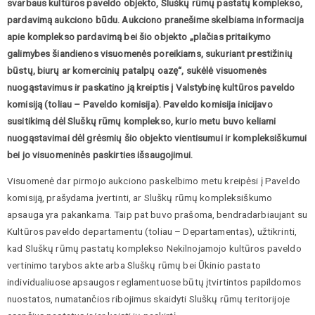
svarbaus kultūros paveldo objekto, Sluškų rūmų pastatų komplekso,
pardavimą aukciono būdu. Aukciono pranešime skelbiama informacija
apie komplekso pardavimą bei šio objekto „plačias pritaikymo
galimybes šiandienos visuomenės poreikiams, sukuriant prestižinių
būstų, biurų ar komercinių patalpų oazę“, sukėlė visuomenės
nuogąstavimus ir paskatino ją kreiptis į Valstybinę kultūros paveldo
komisiją (toliau – Paveldo komisija). Paveldo komisija inicijavo
susitikimą dėl Sluškų rūmų komplekso, kurio metu buvo keliami
nuogąstavimai dėl grėsmių šio objekto vientisumui ir kompleksiškumui
bei jo visuomeninės paskirties išsaugojimui.
Visuomenė dar pirmojo aukciono paskelbimo metu kreipėsi į Paveldo
komisiją, prašydama įvertinti, ar Sluškų rūmų kompleksiškumo
apsauga yra pakankama. Taip pat buvo prašoma, bendradarbiaujant su
Kultūros paveldo departamentu (toliau – Departamentas), užtikrinti,
kad Sluškų rūmų pastatų komplekso Nekilnojamojo kultūros paveldo
vertinimo tarybos akte arba Sluškų rūmų bei Ūkinio pastato
individualiuose apsaugos reglamentuose būtų įtvirtintos papildomos
nuostatos, numatančios ribojimus skaidyti Sluškų rūmų teritorijoje