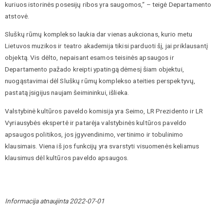
kuriuos istorinės posesijų ribos yra saugomos,“ – teigė Departamento
atstovė.
Sluškų rūmų komplekso laukia dar vienas aukcionas, kurio metu
Lietuvos muzikos ir teatro akademija tikisi parduoti šį, jai priklausantį
objektą. Vis dėlto, nepaisant esamos teisinės apsaugos ir
Departamento pažado kreipti ypatingą dėmesį šiam objektui,
nuogąstavimai dėl Sluškų rūmų komplekso ateities perspektyvų,
pastatą įsigijus naujam šeimininkui, išlieka.
Valstybinė kultūros paveldo komisija yra Seimo, LR Prezidento ir LR
Vyriausybės ekspertė ir patarėja valstybinės kultūros paveldo
apsaugos politikos, jos įgyvendinimo, vertinimo ir tobulinimo
klausimais. Viena iš jos funkcijų yra svarstyti visuomenės keliamus
klausimus dėl kultūros paveldo apsaugos.
Informacija atnaujinta 2022-07-01