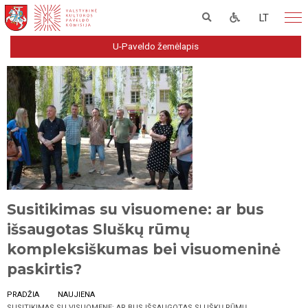
LT
U-Paveldo žemėlapis
Susitikimas su visuomene: ar bus
išsaugotas Sluškų rūmų
kompleksiškumas bei visuomeninė
paskirtis?
PRADŽIA
NAUJIENA
SUSITIKIMAS SU VISUOMENE: AR BUS IŠSAUGOTAS SLUŠKŲ RŪMŲ