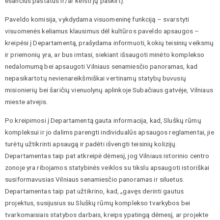
esančius pastatus ir/ar keisti jų paskirtį.
Paveldo komisija, vykdydama visuomeninę funkciją – svarstyti
visuomenės keliamus klausimus dėl kultūros paveldo apsaugos –
kreipėsi į Departamentą, prašydama informuoti, kokių teisinių veiksmų
ir priemonių yra, ar bus imtasi, siekiant išsaugoti minėto komplekso
nedalomumą bei apsaugoti Vilniaus senamiesčio panoramas, kad
nepasikartotų nevienareikšmiškai vertinamų statybų buvusių
misionierių bei šaričių vienuolynų aplinkoje Subačiaus gatvėje, Vilniaus
mieste atvejis.
Po kreipimosi į Departamentą gauta informacija, kad, Sluškų rūmų
kompleksui ir jo dalims parengti individualūs apsaugos reglamentai, jie
turėtų užtikrinti apsaugą ir padėti išvengti teisinių kolizijų.
Departamentas taip pat atkreipė dėmesį, jog Vilniaus istorinio centro
zonoje yra ribojamos statybinės veiklos su tikslu apsaugoti istoriškai
susiformavusias Vilniaus senamiesčio panoramas ir siluetus.
Departamentas taip pat užtikrino, kad, „gavęs derinti gautus
projektus, susijusius su Sluškų rūmų komplekso tvarkybos bei
tvarkomaisiais statybos darbais, kreips ypatingą dėmesį, ar projekte