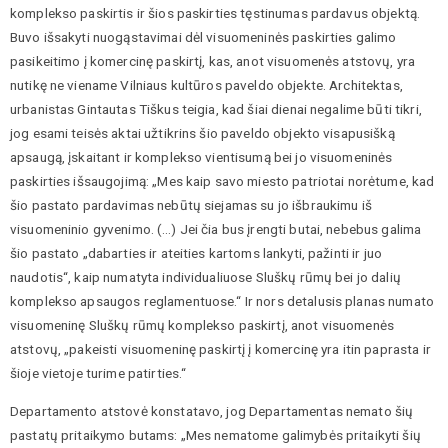
komplekso paskirtis ir šios paskirties tęstinumas pardavus objektą.
Buvo išsakyti nuogąstavimai dėl visuomeninės paskirties galimo
pasikeitimo į komercinę paskirtį, kas, anot visuomenės atstovų, yra
nutikę ne viename Vilniaus kultūros paveldo objekte. Architektas,
urbanistas Gintautas Tiškus teigia, kad šiai dienai negalime būti tikri,
jog esami teisės aktai užtikrins šio paveldo objekto visapusišką
apsaugą, įskaitant ir komplekso vientisumą bei jo visuomeninės
paskirties išsaugojimą: „Mes kaip savo miesto patriotai norėtume, kad
šio pastato pardavimas nebūtų siejamas su jo išbraukimu iš
visuomeninio gyvenimo. (…) Jei čia bus įrengti butai, nebebus galima
šio pastato „dabarties ir ateities kartoms lankyti, pažinti ir juo
naudotis“, kaip numatyta individualiuose Sluškų rūmų bei jo dalių
komplekso apsaugos reglamentuose.“ Ir nors detalusis planas numato
visuomeninę Sluškų rūmų komplekso paskirtį, anot visuomenės
atstovų, „pakeisti visuomeninę paskirtį į komercinę yra itin paprasta ir
šioje vietoje turime patirties.“
Departamento atstovė konstatavo, jog Departamentas nemato šių
pastatų pritaikymo butams: „Mes nematome galimybės pritaikyti šių