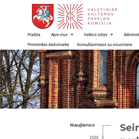
Pradžia
Apie mus
Veiklos sritys
Administ
Pirmininkės darbotvarkė
Konsultavimasis su visuomene
Sei
Naujienos
2026