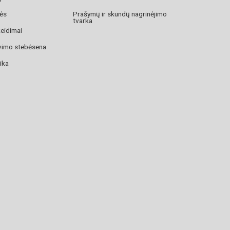
zės
Prašymų ir skundų nagrinėjimo
tvarka
žeidimai
avimo stebėsena
ika