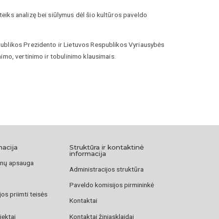
eiks analizę bei siūlymus dėl šio kultūros paveldo
publikos Prezidento ir Lietuvos Respublikos Vyriausybės
imo, vertinimo ir tobulinimo klausimais.
macija
Struktūra ir kontaktinė
informacija
nų apsauga
Administracijos struktūra
Paveldo komisijos pirmininkė
os priimti teisės
Kontaktai
jektai
Kontaktai žiniasklaidai