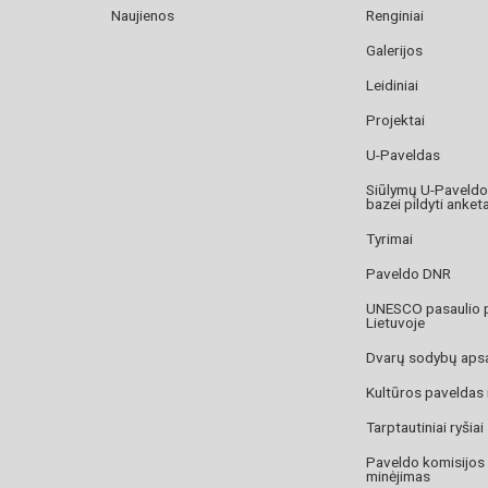
Naujienos
Renginiai
Galerijos
Leidiniai
Projektai
U-Paveldas
Siūlymų U-Paveld
bazei pildyti anket
Tyrimai
Paveldo DNR
UNESCO pasaulio 
Lietuvoje
Dvarų sodybų aps
Kultūros paveldas
Tarptautiniai ryšiai
Paveldo komisijos
minėjimas