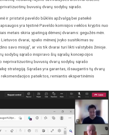
neprivatizuotinų buvusių dvarų sodybų sąrašo.
ienė ir pristatė paveldo būklės apžvalgą bei pateikė
apsaugos yra tęstinė Paveldo komisijos veiklos kryptis nuo
iais metais skiria ypatingą dėmesį dvarams: gegužės mėn.
 Lietuvos dvarai, spalio mėnesį įvyko susitikimas su
o savo misiją“, ar vis tik dvarai turi likti valstybės žinioje.
varų sodybų sąrašo inspiravo šių sąrašų koncepcijos
avo neprivatizuotinų buvusių dvarų sodybų sąrašo
laikę strategiją. Sąrašas yra garantas, išsaugantis tų dvarų
os rekomendacijos pateiktos, remiantis ekspertinėmis