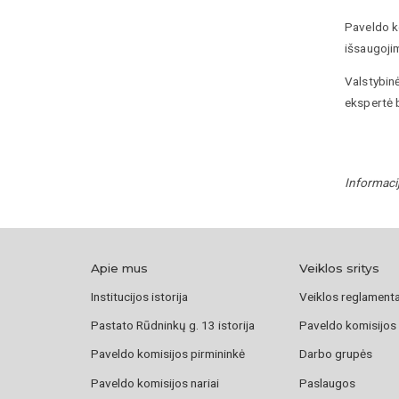
Paveldo k
išsaugoji
Valstybin
ekspertė b
Informaci
Apie mus
Veiklos sritys
Institucijos istorija
Veiklos reglament
Pastato Rūdninkų g. 13 istorija
Paveldo komisijos
Paveldo komisijos pirmininkė
Darbo grupės
Paveldo komisijos nariai
Paslaugos