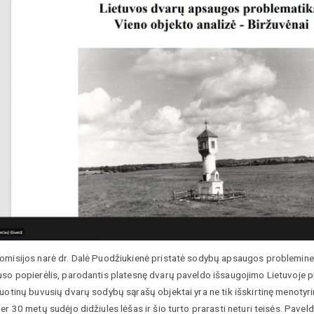
omisijos narė dr. Dalė Puodžiukienė pristatė sodybų apsaugos problemines 
uso popierėlis, parodantis platesnę dvarų paveldo išsaugojimo Lietuvoje pr
uotinų buvusių dvarų sodybų sąrašų objektai yra ne tik išskirtinę menotyrinę 
er 30 metų sudėjo didžiules lėšas ir šio turto prarasti neturi teisės. Paveld