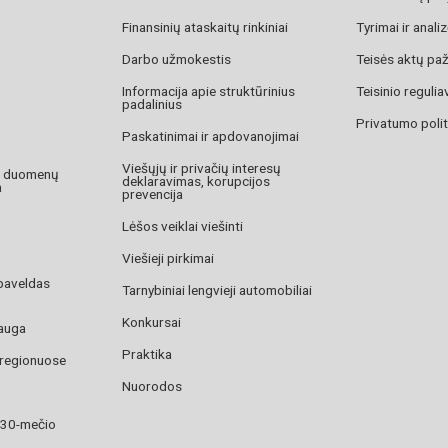
Finansinių ataskaitų rinkiniai
Tyrimai ir anali
Darbo užmokestis
Teisės aktų pa
Informacija apie struktūrinius
Teisinio reguli
padalinius
Privatumo polit
Paskatinimai ir apdovanojimai
Viešųjų ir privačių interesų
o duomenų
deklaravimas, korupcijos
a
prevencija
Lėšos veiklai viešinti
Viešieji pirkimai
paveldas
Tarnybiniai lengvieji automobiliai
Konkursai
auga
Praktika
 regionuose
Nuorodos
 30-mečio