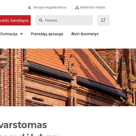
Versija neįgaliesiems
Svetainės medis
LT
veldo žemėlapis
informacija
Pranešėjų apsauga
Atviri duomenys
svarstomas