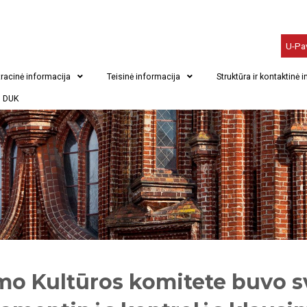
U-Pa
racinė informacija
Teisinė informacija
Struktūra ir kontaktinė 
DUK
mo Kultūros komitete buvo 