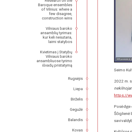
Research on the
Baroque ensembles
of Vilnius: where a
few disagree,
construction wins
Vilniaus baroko
ansamblių tyrimas:
kur keli nesutaria,
laimi statybos
Kvietimas į Statybų
Vilniaus baroko
ansambliuose tyrimo
išvadų pristatymą
Seimo Kul
Rugsėjis
2022 m. s
nekilnoja
Liepa
https://w
Birželis
Posėdyje d
Gegužė
Ščiglienė 
Balandis
savivaldy
Kovas
Kultūros 