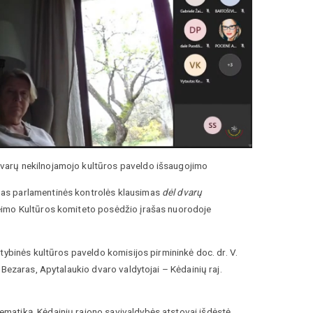
varų nekilnojamojo kultūros paveldo išsaugojimo
mas parlamentinės kontrolės klausimas
dėl dvarų
eimo Kultūros komiteto posėdžio įrašas nuorodoje
tybinės kultūros paveldo komisijos pirmininkė doc. dr. V.
 Bezaras, Apytalaukio dvaro valdytojai – Kėdainių raj.
matiką. Kėdainių rajono savivaldybės atstovai išdėstė