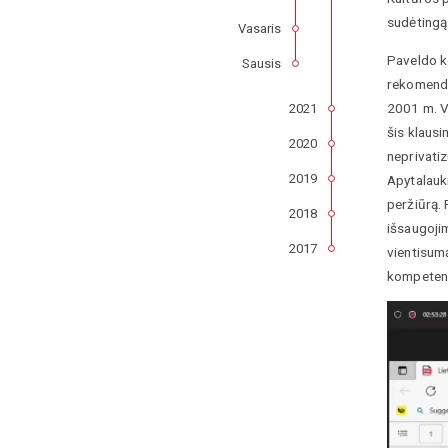
sudėtingą 
Vasaris
Paveldo ko
Sausis
rekomenda
2001 m. V
2021
šis klausi
2020
neprivatiz
2019
Apytalauki
peržiūrą.
2018
išsaugojim
2017
vientisumą
kompetenc