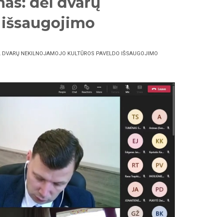
as: dėl dvarų
 išsaugojimo
L DVARŲ NEKILNOJAMOJO KULTŪROS PAVELDO IŠSAUGOJIMO