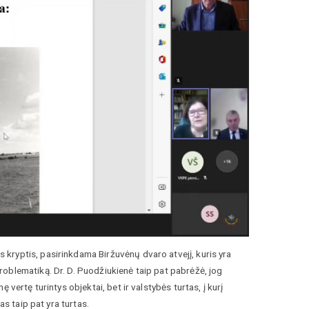
kryptis, pasirinkdama Biržuvėnų dvaro atvejį, kuris yra
oblematiką. Dr. D. Puodžiukienė taip pat pabrėžė, jog
vertę turintys objektai, bet ir valstybės turtas, į kurį
as taip pat yra turtas.