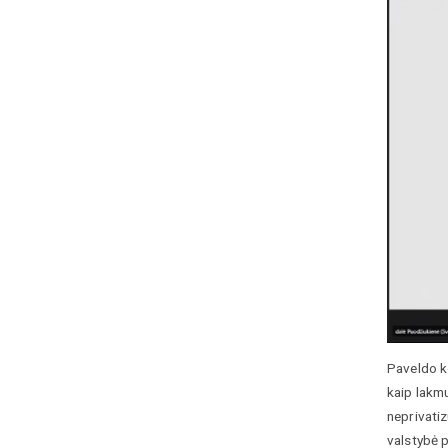
Paveldo k
kaip lakm
neprivatiz
valstybė p