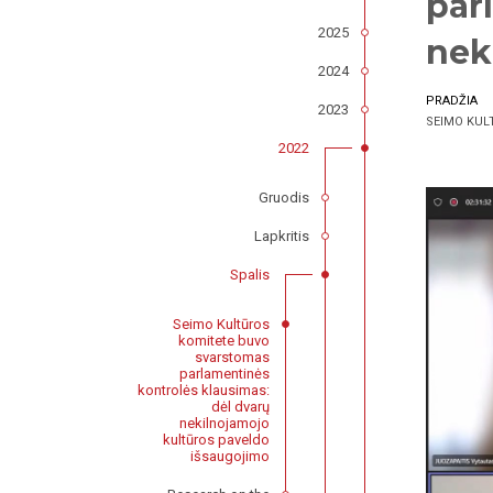
par
2025
nek
2024
PRADŽIA
2023
SEIMO KUL
2022
Gruodis
Lapkritis
Spalis
Seimo Kultūros
komitete buvo
svarstomas
parlamentinės
kontrolės klausimas:
dėl dvarų
nekilnojamojo
kultūros paveldo
išsaugojimo