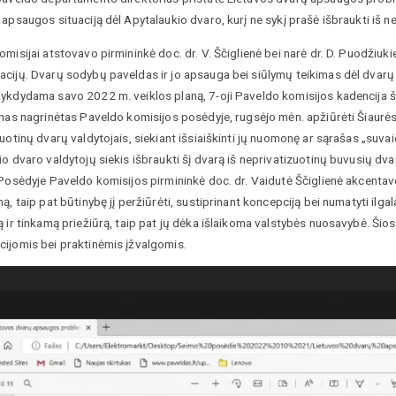
apsaugos situaciją dėl Apytalaukio dvaro, kurį ne sykį prašė išbraukti iš 
misijai atstovavo pirmininkė doc. dr. V. Ščiglienė bei narė dr. D. Puodžiuk
cijų. Dvarų sodybų paveldas ir jo apsauga bei siūlymų teikimas dėl dvarų 
ykdydama savo 2022 m. veiklos planą, 7-oji Paveldo komisijos kadencija š
mas nagrinėtas Paveldo komisijos posėdyje, rugsėjo mėn. apžiūrėti Šiaurės
uotinų dvarų valdytojais, siekiant išsiaiškinti jų nuomonę ar sąrašas „suvaidin
o dvaro valdytojų siekis išbraukti šį dvarą iš neprivatizuotinų buvusių d
 Posėdyje Paveldo komisijos pirmininkė doc. dr. Vaidutė Ščiglienė akcent
ą, taip pat būtinybę jį peržiūrėti, sustiprinant koncepciją bei numatyti ilga
 ir tinkamą priežiūrą, taip pat jų dėka išlaikoma valstybės nuosavybė. Ši
ijomis bei praktinėmis įžvalgomis.