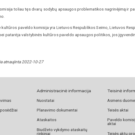
omisija toliau tęs dvarų sodybų apsaugos problematikos nagrinėjimą ir pat
mo.
ė kultūros paveldo komisija yra Lietuvos Respublikos Seimo, Lietuvos Res
ei patarėja valstybinės kultūros paveldo apsaugos politikos, jos įgyvendin
ja atnaujinta 2022-10-27
Administracinė informacija
Teisinė infor
avimas
Nuostatai
Asmens duome
 posėdžiai
Planavimo dokumentai
Teisės aktai
Ataskaitos
Paveldo komisij
aktai
Biudžeto vykdymo ataskaitų
rinkiniai
Teisės aktų pro