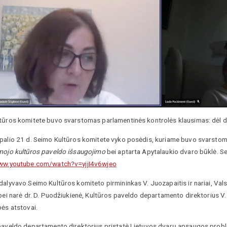
tūros komitete buvo svarstomas parlamentinės kontrolės klausimas: dėl d
palio 21 d. Seimo Kultūros komitete vyko posėdis, kuriame buvo svarsto
mojo kultūros paveldo išsaugojimo
bei aptarta Apytalaukio dvaro būklė. S
ww.youtube.com/watch?v=yjjI4v6wjeo
alyvavo Seimo Kultūros komiteto pirmininkas V. Juozapaitis ir nariai, Vals
bei narė dr. D. Puodžiukienė, Kultūros paveldo departamento direktorius V.
bės atstovai.
paveldo departamento direktorius pristatė Lietuvos dvarų apsaugos proble