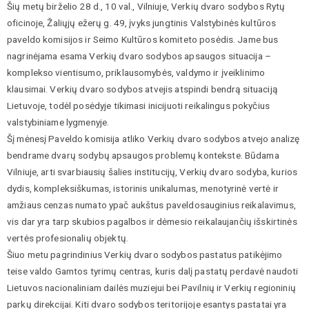
Šių metų birželio 28 d., 10 val., Vilniuje, Verkių dvaro sodybos Rytų
oficinoje, Žaliųjų ežerų g. 49, įvyks jungtinis Valstybinės kultūros
paveldo komisijos ir Seimo Kultūros komiteto posėdis. Jame bus
nagrinėjama esama Verkių dvaro sodybos apsaugos situacija –
komplekso vientisumo, priklausomybės, valdymo ir įveiklinimo
klausimai. Verkių dvaro sodybos atvejis atspindi bendrą situaciją
Lietuvoje, todėl posėdyje tikimasi inicijuoti reikalingus pokyčius
valstybiniame lygmenyje.
Šį mėnesį Paveldo komisija atliko Verkių dvaro sodybos atvejo analizę
bendrame dvarų sodybų apsaugos problemų kontekste. Būdama
Vilniuje, arti svarbiausių šalies institucijų, Verkių dvaro sodyba, kurios
dydis, kompleksiškumas, istorinis unikalumas, menotyrinė vertė ir
amžiaus cenzas numato ypač aukštus paveldosauginius reikalavimus,
vis dar yra tarp skubios pagalbos ir dėmesio reikalaujančių išskirtinės
vertės profesionalių objektų.
Šiuo metu pagrindinius Verkių dvaro sodybos pastatus patikėjimo
teise valdo Gamtos tyrimų centras, kuris dalį pastatų perdavė naudoti
Lietuvos nacionaliniam dailės muziejui bei Pavilnių ir Verkių regioninių
parkų direkcijai. Kiti dvaro sodybos teritorijoje esantys pastatai yra