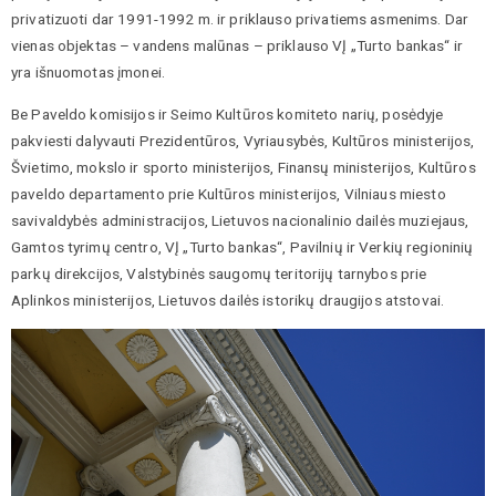
privatizuoti dar 1991-1992 m. ir priklauso privatiems asmenims. Dar
vienas objektas – vandens malūnas – priklauso VĮ „Turto bankas“ ir
yra išnuomotas įmonei.
Be Paveldo komisijos ir Seimo Kultūros komiteto narių, posėdyje
pakviesti dalyvauti Prezidentūros, Vyriausybės, Kultūros ministerijos,
Švietimo, mokslo ir sporto ministerijos, Finansų ministerijos, Kultūros
paveldo departamento prie Kultūros ministerijos, Vilniaus miesto
savivaldybės administracijos, Lietuvos nacionalinio dailės muziejaus,
Gamtos tyrimų centro, VĮ „Turto bankas“, Pavilnių ir Verkių regioninių
parkų direkcijos, Valstybinės saugomų teritorijų tarnybos prie
Aplinkos ministerijos, Lietuvos dailės istorikų draugijos atstovai.