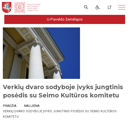
LT
U-Paveldo žemėlapis
Verkių dvaro sodyboje įvyks jungtinis
posėdis su Seimo Kultūros komitetu
PRADŽIA
NAUJIENA
VERKIŲ DVARO SODYBOJE ĮVYKS JUNGTINIS POSĖDIS SU SEIMO KULTŪROS
KOMITETU