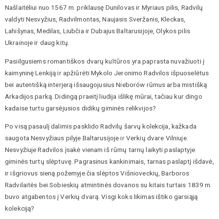
Našlaitėliui nuo 1567 m. priklausę Dunilovas ir Myriaus pilis, Radvilų
valdyti Nesvyžius, Radvilmontas, Naujasis Sveržanis, Kleckas,
Lahišynas, Medilas, Liubčia ir Dubajus Baltarusijoje, Olykos pilis
Ukrainoje ir daug kitų.
Pasiilgusiems romantiškos dvarų kultūros yra paprasta nuvažiuoti į
kaimyninę Lenkiją ir apžiūrėti Mykolo Jeronimo Radvilos išpuoselėtus
bei autentišką interjerą išsaugojusius Nieborów rūmus arba mistišką
Arkadijos parką. Didingą praeitį liudija išlikę mūrai, tačiau kur dingo
kadaise turtu garsėjusios didikų giminės relikvijos?
Po visą pasaulį dalimis pasklido Radvilų šarvų kolekcija, kažkada
saugota Nesvyžiaus pilyje Baltarusijoje ir Verkių dvare Vilniuje.
Nesvyžiuje Radvilos įsakė vienam iš rūmų tarnų laikyti paslaptyje
giminės turtų slėptuvę. Pagrasinus kankinimais, tarnas paslaptį išdavė,
ir išgriovus sieną požemyje čia slėptos Višnioveckių, Barboros
Radvilaitės bei Sobieskių atmintinės dovanos su kitais turtais 1839 m.
buvo atgabentos į Verkių dvarą. Visgi koks likimas ištiko garsiąją
kolekciją?