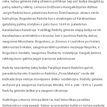
valia, tačiau giminės įtaką užsienio politikoje taip pat liudija daugybė jų
pačių sukurtų reliktų. Lietuvos Didžiosios Kunigaikštystės didikas
Jurgis Radvila buvo palaidotas Romos Švenčiausiojo Jėzaus vardo
bažnyčioje, Boguslavas Radvila buvo atsakingas už Karaliaučiaus
gynybinių pylimų statybas ir pats buvo 1669 m. palaidotas
Karaliaučiaus katedroje. Vokiškąjį Radvilų giminės etapą liudija ne tik
Karaliaučiaus architektūros bruožai, bet ir puošnus Radvilų dubuo,
saugomas Miunchene, Boguslavo, jo žmonos ir Liudvikos portretais
dekoruotas bokalas, saugomas Metropoliteno muziejuje Niujorke, ir
Boguslavo medalis, saugomas Štutharte, Vokietijoje. Daugelį šeimos
relikvijų buvo galima įsigyti įvairiuose aukcionuose.
Radvilų tarptautinę įtaką liudija Paryžiuje esanti Radvilos gatvė,
pavadinta Karolio Stanislovo Radvilos „Pone Mielasis“ vardu dėl
kažkada šioje vietoje stovėjusios didiko rezidencijos. Radvilų giminės
archyvas yra saugomas Varšuvoje, Minske, XVI a. pab.–XVII a. I pusės
Radvilų giminės laiškai yra saugomi Ukrainoje.
Sudėtinga Lietuvos istorija lėmė tai, kad lietuviškas paveldas
išsibarstė po visą pasaulį. Saitus su prarastais kultūros turtais padeda