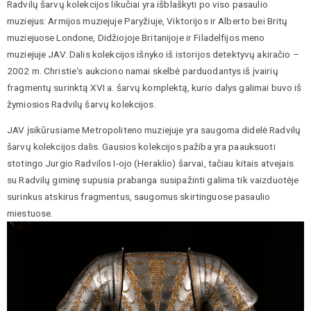
Radvilų šarvų kolekcijos likučiai yra išblaškyti po viso pasaulio
muziejus: Armijos muziejuje Paryžiuje, Viktorijos ir Alberto bei Britų
muziejuose Londone, Didžiojoje Britanijoje ir Filadelfijos meno
muziejuje JAV. Dalis kolekcijos išnyko iš istorijos detektyvų akiračio –
2002 m. Christie‘s aukciono namai skelbė parduodantys iš įvairių
fragmentų surinktą XVI a. šarvų komplektą, kurio dalys galimai buvo iš
žymiosios Radvilų šarvų kolekcijos.
JAV įsikūrusiame Metropoliteno muziejuje yra saugoma didelė Radvilų
šarvų kolekcijos dalis. Gausios kolekcijos pažiba yra paauksuoti
stotingo Jurgio Radvilos I-ojo (Heraklio) šarvai, tačiau kitais atvejais
su Radvilų giminę supusia prabanga susipažinti galima tik vaizduotėje
surinkus atskirus fragmentus, saugomus skirtinguose pasaulio
miestuose.