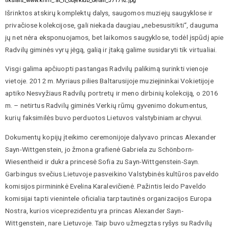
tikslais_www.khm_.at_it_objektdb_detail_371792.jpg
Išrinktos atskirų komplektų dalys, saugomos muziejų saugyklose ir
privačiose kolekcijose, gali niekada daugiau „nebesusitikti“, dauguma
jų net nėra eksponuojamos, bet laikomos saugyklose, todėl įspūdį apie
Radvilų giminės vyrų jėgą, galią ir įtaką galime susidaryti tik virtualiai.
Visgi galima apčiuopti pastangas Radvilų palikimą surinkti vienoje
vietoje. 2012 m. Myriaus pilies Baltarusijoje muziejininkai Vokietijoje
aptiko Nesvyžiaus Radvilų portretų ir meno dirbinių kolekciją, o 2016
m. – netirtus Radvilų giminės Verkių rūmų gyvenimo dokumentus,
kurių faksimilės buvo perduotos Lietuvos valstybiniam archyvui.
Dokumentų kopijų įteikimo ceremonijoje dalyvavo princas Alexander
Sayn-Wittgenstein, jo žmona grafienė Gabriela zu Schönborn-
Wiesentheid ir dukra princesė Sofia zu Sayn-Wittgenstein-Sayn.
Garbingus svečius Lietuvoje pasveikino Valstybinės kultūros paveldo
komisijos pirmininkė Evelina Karalevičienė. Pažintis leido Paveldo
komisijai tapti vienintele oficialia tarptautinės organizacijos Europa
Nostra, kurios viceprezidentu yra princas Alexander Sayn-
Wittgenstein, nare Lietuvoje. Taip buvo užmegztas ryšys su Radvilų