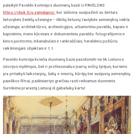
palaikyti Paveldo komisijos duomenų bazė U-PAVELDAS
https://vkpk.lt/u-zemelapis/
, kur siūloma susipažinti su šimtais
lietuvybės ženklų užsienyje – iškilių lietuvių tautybės asmenybių veikla
užsienyje, architektūros, archeologijos, urbanistiniu paveldu, kapais ir
kapinėmis, meno kūriniais ir dokumentiniu paveldu: fotografijomis ir
kinos juostomis, inkanabulais ir rankraščiais, heraldiniu požiūriu
reikšmingais objektais ir t. t.
Paveldo komisija kviečia duomenų baze pasidomėti ne tik Lietuvos
istorijos mylėtojus, bet ir profesionalius įvairių sričių tyrėjus, kuriems
yra pritaikyti laikotarpių, šalių ir miestų, kūrėjų bei susijusių asmenybių
paieškos filtrai, padėsiantys greičiau rasti reikiamus duomenis.
Surinkime prarastą Lietuvą iš gabaliukų kartu!