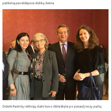
palikimą paveldėjusia didikų šeima.
Didelė Radvilų relikvijų dalis buvo išblaškyta po pasaulį ne jų pačių