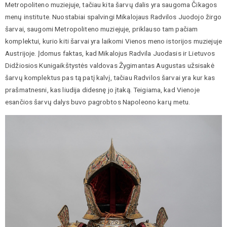
Metropoliteno muziejuje, tačiau kita šarvų dalis yra saugoma Čikagos
menų institute. Nuostabiai spalvingi Mikalojaus Radvilos Juodojo žirgo
šarvai, saugomi Metropoliteno muziejuje, priklauso tam pačiam
komplektui, kurio kiti šarvai yra laikomi Vienos meno istorijos muziejuje
Austrijoje. Įdomus faktas, kad Mikalojus Radvila Juodasis ir Lietuvos
Didžiosios Kunigaikštystės valdovas Žygimantas Augustas užsisakė
šarvų komplektus pas tą patį kalvį, tačiau Radvilos šarvai yra kur kas
prašmatnesni, kas liudija didesnę jo įtaką. Teigiama, kad Vienoje
esančios šarvų dalys buvo pagrobtos Napoleono karų metu.