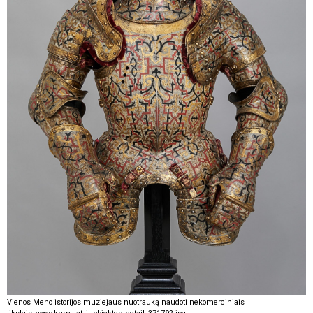
Vienos Meno istorijos muziejaus nuotrauką naudoti nekomerciniais