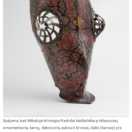
Spėjama, kad Mikalojui Kristupui Radvilai Našlaitėliui priklaususių
ornamentuotų šarvų, dekoruotų auksu ir bronza, dalis (šarvas) yra