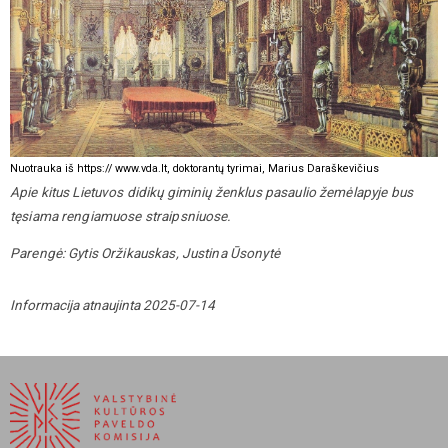
Nuotrauka iš https:// www.vda.lt, doktorantų tyrimai, Marius Daraškevičius
Apie kitus Lietuvos didikų giminių ženklus pasaulio žemėlapyje bus
tęsiama rengiamuose straipsniuose.
Parengė: Gytis Oržikauskas, Justina Ūsonytė
Informacija atnaujinta 2025-07-14