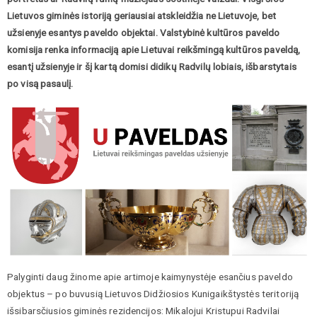
Lietuvos giminės istoriją geriausiai atskleidžia ne Lietuvoje, bet
užsienyje esantys paveldo objektai. Valstybinė kultūros paveldo
komisija renka informaciją apie Lietuvai reikšmingą kultūros paveldą,
esantį užsienyje ir šį kartą domisi didikų Radvilų lobiais, išbarstytais
po visą pasaulį.
Palyginti daug žinome apie artimoje kaimynystėje esančius paveldo
objektus – po buvusią Lietuvos Didžiosios Kunigaikštystės teritoriją
išsibarsčiusios giminės rezidencijos: Mikalojui Kristupui Radvilai