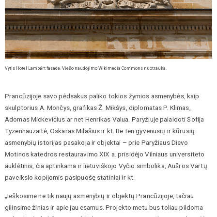
Vytis Hotel Lambе́rt fasade. Viešo naudojimo Wikimedia Commons nuotrauka.
Prancūzijoje savo pėdsakus paliko tokios žymios asmenybės, kaip
skulptorius A. Mončys, grafikas Ž. Mikšys, diplomatas P. Klimas,
Adomas Mickevičius ar net Henrikas Valua. Paryžiuje palaidoti Sofija
Tyzenhauzaitė, Oskaras Milašius ir kt. Be ten gyvenusių ir kūrusių
asmenybių istorijas pasakoja ir objektai – prie Paryžiaus Dievo
Motinos katedros restauravimo XIX a. prisidėjo Vilniaus universiteto
auklėtinis, čia aptinkama ir lietuviškojo Vyčio simbolika, Aušros Vartų
paveikslo kopijomis pasipuošę statiniai ir kt.
„Ieškosime ne tik naujų asmenybių ir objektų Prancūzijoje, tačiau
gilinsime žinias ir apie jau esamus. Projekto metu bus toliau pildoma