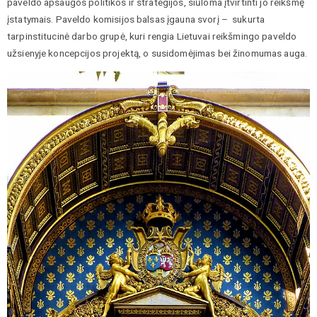
paveldo apsaugos politikos ir strategijos, siūloma įtvirtinti jo reikšmę
įstatymais. Paveldo komisijos balsas įgauna svorį – sukurta
tarpinstitucinė darbo grupė, kuri rengia Lietuvai reikšmingo paveldo
užsienyje koncepcijos projektą, o susidomėjimas bei žinomumas auga.