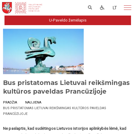
LT
U-Paveldo žemėlapis
Bus pristatomas Lietuvai reikšmingas
kultūros paveldas Prancūzijoje
PRADŽIA
NAUJIENA
BUS PRISTATOMAS LIETUVAI REIKŠMINGAS KULTŪROS PAVELDAS
PRANCŪZIJOJE
Ne paslaptis, kad sudėtingos Lietuvos istorijos aplinkybės lėmė, kad