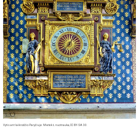
Vytis ant laikrodžio Paryžiuje. Mietek Ł nuotrauka, CC BY-SA 3.0.