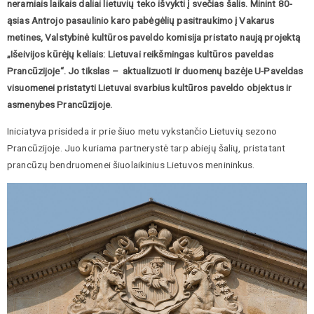
neramiais laikais daliai lietuvių teko išvykti į svečias šalis. Minint 80-
ąsias Antrojo pasaulinio karo pabėgėlių pasitraukimo į Vakarus
metines, Valstybinė kultūros paveldo komisija pristato naują projektą
„Išeivijos kūrėjų keliais: Lietuvai reikšmingas kultūros paveldas
Prancūzijoje“. Jo tikslas – aktualizuoti ir duomenų bazėje U-Paveldas
visuomenei pristatyti Lietuvai svarbius kultūros paveldo objektus ir
asmenybes Prancūzijoje.
Iniciatyva prisideda ir prie šiuo metu vykstančio Lietuvių sezono
Prancūzijoje. Juo kuriama partnerystė tarp abiejų šalių, pristatant
prancūzų bendruomenei šiuolaikinius Lietuvos menininkus.