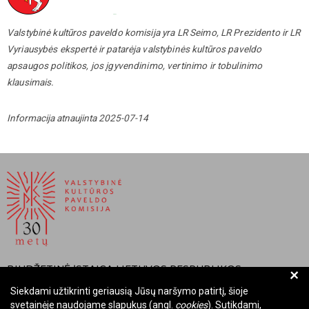
Valstybinė kultūros paveldo komisija yra LR Seimo, LR Prezidento ir LR
Vyriausybės ekspertė ir patarėja valstybinės kultūros paveldo
apsaugos politikos, jos įgyvendinimo, vertinimo ir tobulinimo
klausimais.
Informacija atnaujinta 2025-07-14
BIUDŽETINĖ ĮSTAIGA LIETUVOS RESPUBLIKOS
+
VALSTYBINĖ KULTŪROS PAVELDO KOMISIJA
Siekdami užtikrinti geriausią Jūsų naršymo patirtį, šioje
svetainėje naudojame slapukus (angl.
cookies
). Sutikdami,