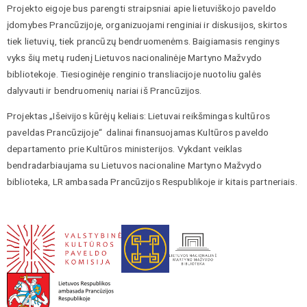
Projekto eigoje bus parengti straipsniai apie lietuviškojo paveldo
įdomybes Prancūzijoje, organizuojami renginiai ir diskusijos, skirtos
tiek lietuvių, tiek prancūzų bendruomenėms. Baigiamasis renginys
vyks šių metų rudenį Lietuvos nacionalinėje Martyno Mažvydo
bibliotekoje. Tiesioginėje renginio transliacijoje nuotoliu galės
dalyvauti ir bendruomenių nariai iš Prancūzijos.
Projektas „Išeivijos kūrėjų keliais: Lietuvai reikšmingas kultūros
paveldas Prancūzijoje“ dalinai finansuojamas Kultūros paveldo
departamento prie Kultūros ministerijos. Vykdant veiklas
bendradarbiaujama su Lietuvos nacionaline Martyno Mažvydo
biblioteka, LR ambasada Prancūzijos Respublikoje ir kitais partneriais.