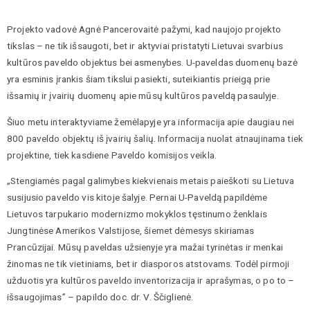
Projekto vadovė Agnė Pancerovaitė pažymi, kad naujojo projekto
tikslas – ne tik išsaugoti, bet ir aktyviai pristatyti Lietuvai svarbius
kultūros paveldo objektus bei asmenybes. U-paveldas duomenų bazė
yra esminis įrankis šiam tikslui pasiekti, suteikiantis prieigą prie
išsamių ir įvairių duomenų apie mūsų kultūros paveldą pasaulyje.
Šiuo metu interaktyviame žemėlapyje yra informacija apie daugiau nei
800 paveldo objektų iš įvairių šalių. Informacija nuolat atnaujinama tiek
projektine, tiek kasdiene Paveldo komisijos veikla.
„Stengiamės pagal galimybes kiekvienais metais paieškoti su Lietuva
susijusio paveldo vis kitoje šalyje. Pernai U-Paveldą papildėme
Lietuvos tarpukario modernizmo mokyklos tęstinumo ženklais
Jungtinėse Amerikos Valstijose, šiemet dėmesys skiriamas
Prancūzijai. Mūsų paveldas užsienyje yra mažai tyrinėtas ir menkai
žinomas ne tik vietiniams, bet ir diasporos atstovams. Todėl pirmoji
užduotis yra kultūros paveldo inventorizacija ir aprašymas, o po to –
išsaugojimas” – papildo doc. dr. V. Ščiglienė.