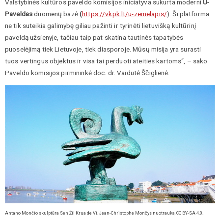
Valstybinės kultūros paveldo komisijos iniciatyva sukurta moderni
U-
Paveldas
duomenų bazė
(
https://vkpk.lt/u-zemelapis/
). Ši platforma
ne tik suteikia galimybę giliau pažinti ir tyrinėti lietuvišką kultūrinį
paveldą užsienyje, tačiau taip pat skatina tautinės tapatybės
puoselėjimą tiek Lietuvoje, tiek diasporoje. Mūsų misija yra surasti
tuos vertingus objektus ir visa tai perduoti ateities kartoms“, – sako
Paveldo komisijos pirmininkė doc. dr. Vaidutė Ščiglienė.
Antano Mončio skulptūra Sen Žil Krua de Vi. Jean-Christophe Mončys nuotrauka, CC BY-SA 4.0.