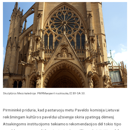
Skulptūros Meco katedroje. PMRMaeyaert nuotrauka, CC BY-SA 3.0.
Pirmininkė priduria, kad pastaruoju metu Paveldo komisija Lietuvai
reikšmingam kultūros paveldui užsienyje skiria ypatingą dėmesį.
Atsakingoms institucijoms teikiamos rekomendacijos dėl tokio tipo