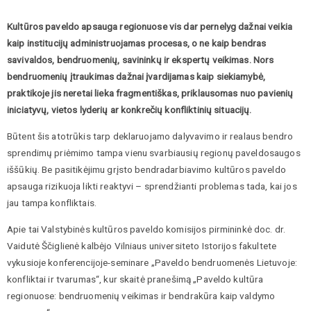
Kultūros paveldo apsauga regionuose vis dar pernelyg dažnai veikia
kaip institucijų administruojamas procesas, o ne kaip bendras
savivaldos, bendruomenių, savininkų ir ekspertų veikimas. Nors
bendruomenių įtraukimas dažnai įvardijamas kaip siekiamybė,
praktikoje jis neretai lieka fragmentiškas, priklausomas nuo pavienių
iniciatyvų, vietos lyderių ar konkrečių konfliktinių situacijų.
Būtent šis atotrūkis tarp deklaruojamo dalyvavimo ir realaus bendro
sprendimų priėmimo tampa vienu svarbiausių regionų paveldosaugos
iššūkių. Be pasitikėjimu grįsto bendradarbiavimo kultūros paveldo
apsauga rizikuoja likti reaktyvi – sprendžianti problemas tada, kai jos
jau tampa konfliktais.
Apie tai Valstybinės kultūros paveldo komisijos pirmininkė doc. dr.
Vaidutė Ščiglienė kalbėjo Vilniaus universiteto Istorijos fakultete
vykusioje konferencijoje-seminare „Paveldo bendruomenės Lietuvoje:
konfliktai ir tvarumas“, kur skaitė pranešimą „Paveldo kultūra
regionuose: bendruomenių veikimas ir bendrakūra kaip valdymo