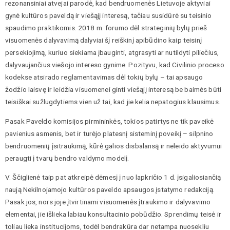
rezonansiniai atvejai parodė, kad bendruomenės Lietuvoje aktyviai
gynė kultūros paveldą ir viešąjį interesą, tačiau susidūrė su teisinio
spaudimo praktikomis. 2018 m. forumo dėl strateginių bylų prieš
visuomenės dalyvavimą dalyviai šį reiškinį apibūdino kaip teisinį
persekiojimą, kuriuo siekiama įbauginti, atgrasyti ar nutildyti piliečius,
dalyvaujančius viešojo intereso gynime. Pozityvu, kad Civilinio proceso
kodekse atsirado reglamentavimas dėl tokių bylų – tai apsaugo
žodžio laisvę ir leidžia visuomenei ginti viešąjį interesą be baimės būti
teisiškai sužlugdytiems vien už tai, kad jie kelia nepatogius klausimus.
Pasak Paveldo komisijos pirmininkės, tokios patirtys ne tik paveikė
pavienius asmenis, bet ir turėjo platesnį sisteminį poveikį – silpnino
bendruomenių įsitraukimą, kūrė galios disbalansą ir neleido aktyvumui
peraugti į tvarų bendro valdymo modelį.
V. Ščiglienė taip pat atkreipė dėmesį į nuo lapkričio 1 d. įsigaliosiančią
naują Nekilnojamojo kultūros paveldo apsaugos įstatymo redakciją.
Pasak jos, nors joje įtvirtinami visuomenės įtraukimo ir dalyvavimo
elementai, jie išlieka labiau konsultacinio pobūdžio. Sprendimų teisė ir
toliau lieka institucijoms, todėl bendrakūra dar netampa nuosekliu