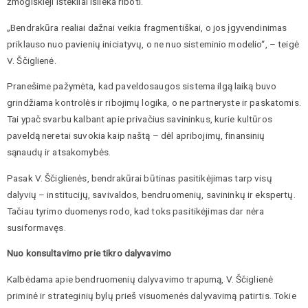
žmogiškieji ištekliai išlieka riboti.
„Bendrakūra realiai dažnai veikia fragmentiškai, o jos įgyvendinimas
priklauso nuo pavienių iniciatyvų, o ne nuo sisteminio modelio“, – teigė
V. Ščiglienė.
Pranešime pažymėta, kad paveldosaugos sistema ilgą laiką buvo
grindžiama kontrolės ir ribojimų logika, o ne partneryste ir paskatomis.
Tai ypač svarbu kalbant apie privačius savininkus, kurie kultūros
paveldą neretai suvokia kaip naštą – dėl apribojimų, finansinių
sąnaudų ir atsakomybės.
Pasak V. Ščiglienės, bendrakūrai būtinas pasitikėjimas tarp visų
dalyvių – institucijų, savivaldos, bendruomenių, savininkų ir ekspertų.
Tačiau tyrimo duomenys rodo, kad toks pasitikėjimas dar nėra
susiformavęs.
Nuo konsultavimo prie tikro dalyvavimo
Kalbėdama apie bendruomenių dalyvavimo trapumą, V. Ščiglienė
priminė ir strateginių bylų prieš visuomenės dalyvavimą patirtis. Tokie