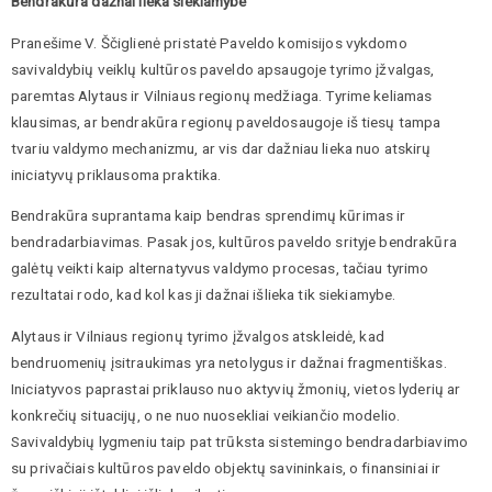
Bendrakūra dažnai lieka siekiamybe
Pranešime V. Ščiglienė pristatė Paveldo komisijos vykdomo
savivaldybių veiklų kultūros paveldo apsaugoje tyrimo įžvalgas,
paremtas Alytaus ir Vilniaus regionų medžiaga. Tyrime keliamas
klausimas, ar bendrakūra regionų paveldosaugoje iš tiesų tampa
tvariu valdymo mechanizmu, ar vis dar dažniau lieka nuo atskirų
iniciatyvų priklausoma praktika.
Bendrakūra suprantama kaip bendras sprendimų kūrimas ir
bendradarbiavimas. Pasak jos, kultūros paveldo srityje bendrakūra
galėtų veikti kaip alternatyvus valdymo procesas, tačiau tyrimo
rezultatai rodo, kad kol kas ji dažnai išlieka tik siekiamybe.
Alytaus ir Vilniaus regionų tyrimo įžvalgos atskleidė, kad
bendruomenių įsitraukimas yra netolygus ir dažnai fragmentiškas.
Iniciatyvos paprastai priklauso nuo aktyvių žmonių, vietos lyderių ar
konkrečių situacijų, o ne nuo nuosekliai veikiančio modelio.
Savivaldybių lygmeniu taip pat trūksta sistemingo bendradarbiavimo
su privačiais kultūros paveldo objektų savininkais, o finansiniai ir