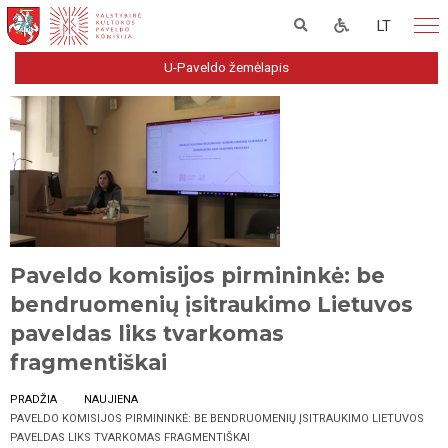
LT
U-Paveldo žemėlapis
Paveldo komisijos pirmininkė: be
bendruomenių įsitraukimo Lietuvos
paveldas liks tvarkomas
fragmentiškai
PRADŽIA
NAUJIENA
PAVELDO KOMISIJOS PIRMININKĖ: BE BENDRUOMENIŲ ĮSITRAUKIMO LIETUVOS
PAVELDAS LIKS TVARKOMAS FRAGMENTIŠKAI