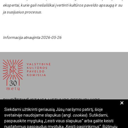
ekspertai, kurie gali nešališkai įvertinti kultūros paveldo apsaugą ir su
ja susijusius procesus.
Informacija atnaujinta 2026-05-26
BIUDŽETINĖ ĮSTAIGA LIETUVOS RESPUBLIKOS
+
VALSTYBINĖ KULTŪROS PAVELDO KOMISIJA
Siekdami užtikrinti geriausią Jūsų naršymo patirtį, šioje
svetainėje naudojame slapukus (angl.
cookies
). Sutikdami,
Įmonės kodas: Juridinių asmenų registre 288700520
paspauskite mygtuką „Leisti visus slapukus“ arba galite keisti
Adresas: Rūdninkų g. 13, 01135 Vilnius
nustatymus paspaudus mygtuką „Keisti pasirinkimus“. Būtinųjų