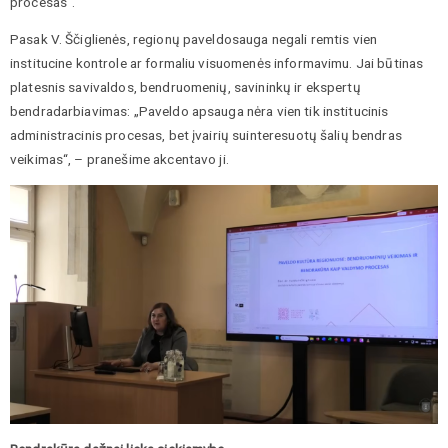
procesas“.
Pasak V. Ščiglienės, regionų paveldosauga negali remtis vien
institucine kontrole ar formaliu visuomenės informavimu. Jai būtinas
platesnis savivaldos, bendruomenių, savininkų ir ekspertų
bendradarbiavimas: „Paveldo apsauga nėra vien tik institucinis
administracinis procesas, bet įvairių suinteresuotų šalių bendras
veikimas“, – pranešime akcentavo ji.