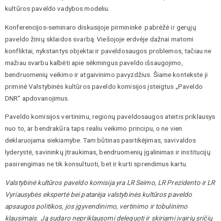
kultūros paveldo vadybos modeliu.
Konferencijos-seminaro diskusijoje pirmininkė pabrėžė ir gerųjų
paveldo žinių sklaidos svarbą. Viešojoje erdvėje dažnai matomi
konfliktai, nykstantys objektai ir paveldosaugos problemos, tačiau ne
mažiau svarbu kalbėti apie sėkmingus paveldo išsaugojimo,
bendruomenių veikimo ir atgaivinimo pavyzdžius. Šiame kontekste ji
priminė Valstybinės kultūros paveldo komisijos įsteigtus „Paveldo
DNR“ apdovanojimus.
Paveldo komisijos vertinimu, regionų paveldosaugos ateitis priklausys
nuo to, ar bendrakūra taps realiu veikimo principu, o ne vien
deklaruojama siekiamybe. Tam būtinas pasitikėjimas, savivaldos
lyderystė, savininkų įtraukimas, bendruomenių įgalinimas ir institucijų
pasirengimas ne tik konsultuoti, bet ir kurti sprendimus kartu.
Valstybinė kultūros paveldo komisija yra LR Seimo, LR Prezidento ir LR
Vyriausybės ekspertė bei patarėja valstybinės kultūros paveldo
apsaugos politikos, jos įgyvendinimo, vertinimo ir tobulinimo
klausimais. Ją sudaro nepriklausomi deleguoti ir skiriami įvairių sričių