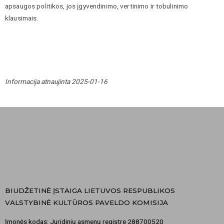
apsaugos politikos, jos įgyvendinimo, vertinimo ir tobulinimo
klausimais.
Informacija atnaujinta 2025-01-16
BIUDŽETINĖ ĮSTAIGA LIETUVOS RESPUBLIKOS
VALSTYBINĖ KULTŪROS PAVELDO KOMISIJA
Įmonės kodas: Juridinių asmenų registre 288700520