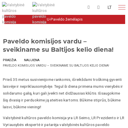
LT
U-Paveldo žemėlapis
Paveldo komisijos vardu –
sveikiname su Baltijos kelio diena!
PRADŽIA
NAUJIENA
PAVELDO KOMISIJOS VARDU – SVEIKINAME SU BALTIJOS KELIO DIENA!
Prieš 35 metus susivienijome rankomis, išreikšdami troškimą gyventi
laisvėje ir nepriklausomybėje. Tegul ši diena primena mums vienybės ir
solidarumo galią, kuri gali įveikti net didžiausias kliūtis. Išsaugokime
šią dvasią ir perduokime ją ateities kartoms. Būkime stiprūs, būkime
laisvi, būkime vieningi!
Valstybinė kultūros paveldo komisija yra LR Seimo, LR Prezidento ir LR
Vyriausybės ekspertė ir patarėja valstybinės kultūros paveldo