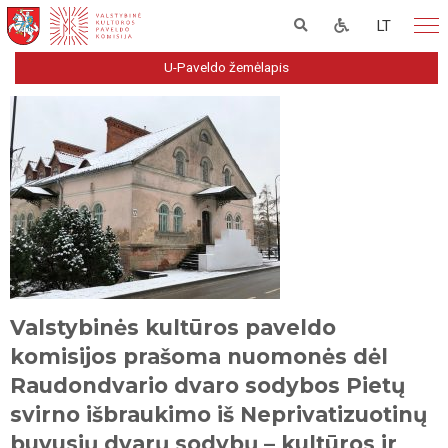
LT
U-Paveldo žemėlapis
Valstybinės kultūros paveldo
komisijos prašoma nuomonės dėl
Raudondvario dvaro sodybos Pietų
svirno išbraukimo iš Neprivatizuotinų
buvusių dvarų sodybų – kultūros ir