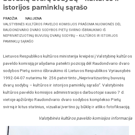
istorijos paminklų sąrašo
PRADŽIA
NAUJIENA
VALSTYBINĖS KULTŪROS PAVELDO KOMISIJOS PRAŠOMA NUOMONĖS DĖL
RAUDONDVARIO DVARO SODYBOS PIETŲ SVIRNO IŠBRAUKIMO IŠ
NEPRIVATIZUOTINŲ BUVUSIŲ DVARŲ SODYBŲ – KULTŪROS IR ISTORIJOS
PAMINKLŲ SĄRAŠO
Lietuvos Respublikos kultūros ministerija kreipėsi į Valstybinę kultūros
paveldo komisiją prašydama pateikti poziciją dėl Raudondvario dvaro
sodybos Pietų svirno išbraukimo iš Lietuvos Respublikos Vyriausybės
1992-04-07 nutarimu Nr. 256 patvirtinto „Neprivatizuotinų buvusių
dvarų sodybų – kultūros ir istorijos paminklų sąrašo“. Valstybinės
kultūros paveldo komisijos administracijos darbuotojai sausio 7 d.
vietoje apžiūrėjo
Raudondvario dvaro sodybos komplekso
Pietų
svirną ir kitus statinius, vizualiai įvertino jų būklę ir atliko fotofiksaciją.
Valstybinės kultūros paveldo komisijos informacija