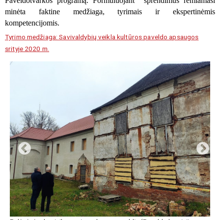
Paveldotvarkos programą. Formuluojant
sprendimus remiamasi
minėta faktine medžiaga, tyrimais ir ekspertinėmis
kompetencijomis.
Tyrimo medžiaga: Savivaldybių veikla kultūros paveldo apsaugos
srityje 2020 m.