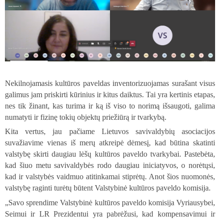
Nekilnojamasis kultūros paveldas inventorizuojamas surašant visus
galimus jam priskirti kūrinius ir kitus daiktus. Tai yra kertinis etapas,
nes tik žinant, kas turima ir ką iš viso to norimą išsaugoti, galima
numatyti ir fizinę tokių objektų priežiūrą ir tvarkybą.
Kita vertus, jau pačiame
Lietuvos savivaldybių asociacijos
suvažiavime vienas iš merų atkreipė dėmesį, kad būtina skatinti
valstybę skirti daugiau lėšų kultūros paveldo tvarkybai. Pastebėta,
kad šiuo metu savivaldybės rodo daugiau iniciatyvos, o norėtųsi,
kad ir valstybės vaidmuo atitinkamai stiprėtų. Anot šios nuomonės,
valstybę raginti turėtų būtent Valstybinė kultūros paveldo komisija.
„Savo sprendime Valstybinė kultūros paveldo komisija Vyriausybei,
Seimui ir LR Prezidentui yra pabrėžusi, kad kompensavimui ir