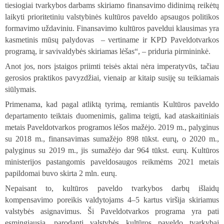
tiesiogiai tvarkybos darbams skiriamo finansavimo didinimą reikėtų
laikyti prioritetiniu valstybinės kultūros paveldo apsaugos politikos
formavimo uždaviniu. Finansavimo kultūros paveldui klausimas yra
kasmetinis mūsų palydovas
– vertiname ir KPD Paveldotvarkos
programą, ir savivaldybės skiriamas lėšas“, – priduria pirmininkė.
Anot jos, nors įstaigos priimti teisės aktai nėra imperatyvūs, tačiau
gerosios praktikos pavyzdžiai, vienaip ar kitaip susiję su teikiamais
siūlymais.
Primenama, kad pagal atliktą tyrimą, remiantis Kultūros paveldo
departamento teiktais duomenimis, galima teigti, kad ataskaitiniais
metais Paveldotvarkos programos lėšos mažėjo. 2019 m., palyginus
su 2018 m., finansavimas sumažėjo 898 tūkst. eurų, o 2020 m.,
palyginus su 2019 m., jis sumažėjo dar 964 tūkst. eurų. Kultūros
ministerijos pastangomis paveldosaugos reikmėms 2021 metais
papildomai buvo skirta 2 mln. eurų.
Nepaisant to, kultūros paveldo tvarkybos darbų išlaidų
kompensavimo poreikis valdytojams 4–5 kartus viršija skiriamus
valstybės asignavimus. Ši Paveldotvarkos programa yra pati
esmingiausia, parodanti valstybės kultūros paveldo tvarkybai