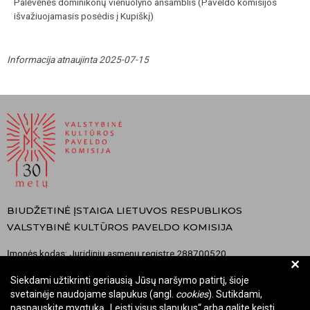
Palėvėnės dominikonų vienuolyno ansamblis (Paveldo komisijos
išvažiuojamasis posėdis į Kupiškį)
Informacija atnaujinta 2025-07-15
BIUDŽETINĖ ĮSTAIGA LIETUVOS RESPUBLIKOS
VALSTYBINĖ KULTŪROS PAVELDO KOMISIJA
Įmonės kodas: Juridinių asmenų registre 288700520
+
Adresas: Rūdninkų g. 13, 01135 Vilnius
Siekdami užtikrinti geriausią Jūsų naršymo patirtį, šioje
Telefonas: +370 699 13972
svetainėje naudojame slapukus (angl.
cookies
). Sutikdami,
El. paštas: komisija@vkpk.lt
paspauskite mygtuką „Leisti visus slapukus“ arba galite keisti