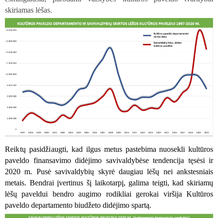
skiriamas lėšas.
Reiktų pasidžiaugti, kad
ilgus metus pastebima nuosekli kultūros
paveldo finansavimo didėjimo savivaldybėse tendencija tęsėsi ir
2020 m. Pusė
savivaldybių skyrė daugiau lėšų nei ankstesniais
metais. Bendrai įvertinus šį laikotarpį, galima teigti, kad skiriamų
lėšų paveldui bendro augimo rodikliai gerokai viršija Kultūros
paveldo departamento biudžeto didėjimo spartą.