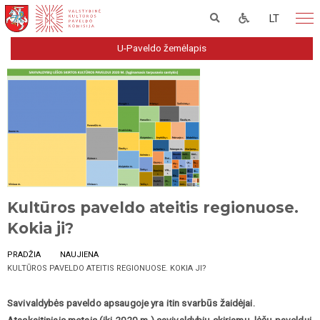
LT
U-Paveldo žemėlapis
Kultūros paveldo ateitis regionuose.
Kokia ji?
PRADŽIA
NAUJIENA
KULTŪROS PAVELDO ATEITIS REGIONUOSE. KOKIA JI?
Savivaldybės paveldo apsaugoje yra itin svarbūs žaidėjai.