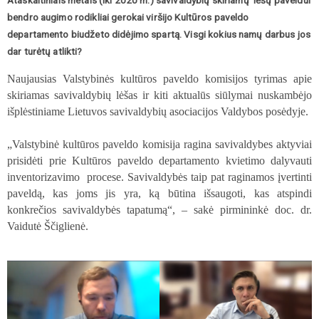
Ataskaitiniais metais (iki 2020 m.)
savivaldybių skiriamų lėšų paveldui
bendro augimo rodikliai gerokai viršijo Kultūros paveldo
departamento biudžeto didėjimo spartą. Visgi kokius namų darbus jos
dar turėtų atlikti?
Naujausias Valstybinės kultūros paveldo komisijos tyrimas apie
skiriamas savivaldybių lėšas ir kiti aktualūs siūlymai nuskambėjo
išplėstiniame Lietuvos savivaldybių asociacijos Valdybos posėdyje.
„Valstybinė kultūros paveldo komisija ragina savivaldybes aktyviai
prisidėti prie Kultūros paveldo departamento kvietimo dalyvauti
inventorizavimo
procese. Savivaldybės taip pat raginamos įvertinti
paveldą, kas joms jis yra, ką būtina išsaugoti, kas atspindi
konkrečios savivaldybės tapatumą“, – sakė pirmininkė doc. dr.
Vaidutė Ščiglienė.