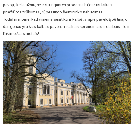
pavojų kelia užsitęsę ir stringantys procesai, bėgantis laikas,
priežiūros trūkumas, rūpestingo šeimininko nebuvimas.
Todėl manome, kad visiems susitikti ir kalbėtis apie paveldą būtina, o
dar geriau yra šias kalbas paversti realiais sprendimais ir darbais. To ir
linkime šiais metais!