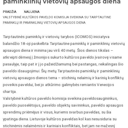
paminklinių vietovių apsaugos diena
PRADŽIA
NAUJIENA
VALSTYBINĖ KULTŪROS PAVELDO KOMISIJA SVEIKINA SU TARPTAUTINE
PAMINKLŲ IR PAMINKLINIŲ VIETOVIŲ APSAUGOS DIENA
Tarptautinės paminklų ir vietovių tarybos (ICOMOS) iniciatyva
balandžio 18-oji paskelbta Tarptautine paminklų ir paminklinių vietovių
apsaugos diena ir minima jau virš 40 metų. Šios dienos tikslas –
atkreipti dėmesį į žmonijos sukurto kultūros paveldo įvairovę visame
pasaulyje, taip pat ir į jo pažeidžiamumą bei pastangas, reikalingas šio
paveldo išsaugojimui. Šių metų Tarptautinės paminklų ir paminklinių
vietovių apsaugos dienos tema – stichinių nelaimių ir karinių konfliktų
poveikis paveldui, bei jo atkūrimo galimybės remiantis Venecijos
chartija.
Valstybinė kultūros paveldo komisija sveikina paveldosaugininkus,
paveldo puoselėtojus, paveldo objektų savininkus, paveldo apsaugos
sprendimų priėmėjus ir visus, kuriems svarbus paveldas, su šia
ypatinga diena. Lietuvoje kultūros paveldas kol kas nesusiduria su
stichinėmis nelaimėmis ir kariniais konfliktais, bet jam ne mažesnį