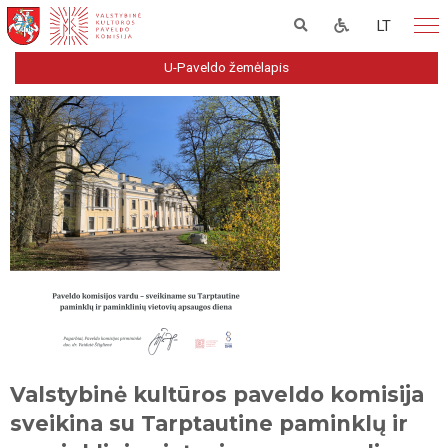
LT
U-Paveldo žemėlapis
Valstybinė kultūros paveldo komisija
sveikina su Tarptautine paminklų ir