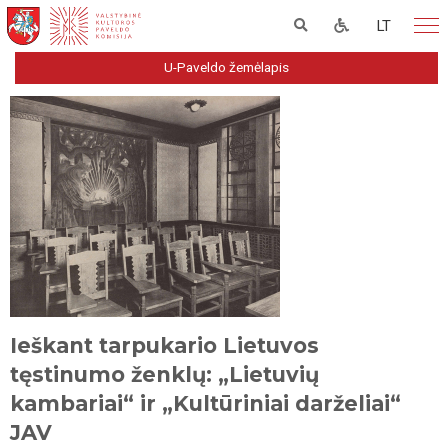
LT
U-Paveldo žemėlapis
Ieškant tarpukario Lietuvos
tęstinumo ženklų: „Lietuvių
kambariai“ ir „Kultūriniai darželiai“
JAV