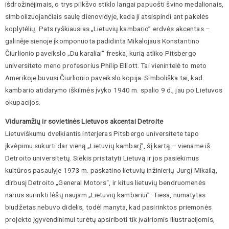
išdrožinėjimais, o trys pilkšvo stiklo langai papuošti švino medalionais,
simbolizuojančiais saulę dienovidyje, kada ji atsispindi ant pakelės
koplytėlių. Pats ryškiausias „Lietuvių kambario” erdvės akcentas –
galinėje sienoje įkomponuota padidinta Mikalojaus Konstantino
Čiurlionio paveikslo „Du karaliai“ freska, kurią atliko Pitsbergo
universiteto meno profesorius Philip Elliott. Tai vienintelė to meto
Amerikoje buvusi Čiurlionio paveikslo kopija. Simboliška tai, kad
kambario atidarymo iškilmės įvyko 1940 m. spalio 9 d., jau po Lietuvos
okupacijos.
Viduramžių ir sovietinės Lietuvos akcentai Detroite
Lietuviškumu dvelkiantis interjeras Pitsbergo universitete tapo
įkvėpimu sukurti dar vieną „Lietuvių kambarį”, šį kartą – viename iš
Detroito universitetų. Siekis pristatyti Lietuvą ir jos pasiekimus
kultūros pasaulyje 1973 m. paskatino lietuvių inžinierių Jurgį Mikailą,
dirbusį Detroito „General Motors“, ir kitus lietuvių bendruomenės
narius surinkti lėšų naujam „Lietuvių kambariui”. Tiesa, numatytas
biudžetas nebuvo didelis, todėl manyta, kad pasirinktos priemonės
projekto įgyvendinimui turėtų apsiriboti tik įvairiomis iliustracijomis,