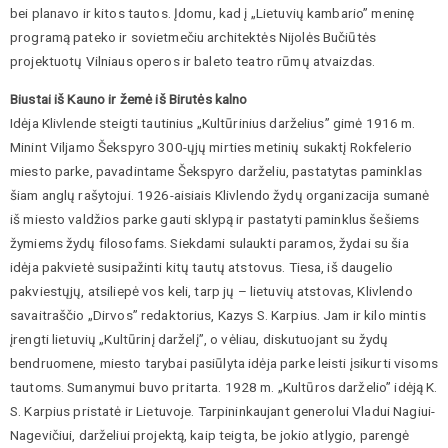
bei planavo ir kitos tautos. Įdomu, kad į „Lietuvių kambario” meninę
programą pateko ir sovietmečiu architektės Nijolės Bučiūtės
projektuotų Vilniaus operos ir baleto teatro rūmų atvaizdas.
Biustai iš Kauno ir žemė iš Birutės kalno
Idėja Klivlende steigti tautinius „Kultūrinius darželius” gimė 1916 m.
Minint Viljamo Šekspyro 300-ųjų mirties metinių sukaktį Rokfelerio
miesto parke, pavadintame Šekspyro darželiu, pastatytas paminklas
šiam anglų rašytojui. 1926-aisiais Klivlendo žydų organizacija sumanė
iš miesto valdžios parke gauti sklypą ir pastatyti paminklus šešiems
žymiems žydų filosofams. Siekdami sulaukti paramos, žydai su šia
idėja pakvietė susipažinti kitų tautų atstovus. Tiesa, iš daugelio
pakviestųjų, atsiliepė vos keli, tarp jų – lietuvių atstovas, Klivlendo
savaitraščio „Dirvos” redaktorius, Kazys S. Karpius. Jam ir kilo mintis
įrengti lietuvių „Kultūrinį darželį”, o vėliau, diskutuojant su žydų
bendruomene, miesto tarybai pasiūlyta idėja parke leisti įsikurti visoms
tautoms. Sumanymui buvo pritarta. 1928 m. „Kultūros darželio” idėją K.
S. Karpius pristatė ir Lietuvoje. Tarpininkaujant generolui Vladui Nagiui-
Nagevičiui, darželiui projektą, kaip teigta, be jokio atlygio, parengė