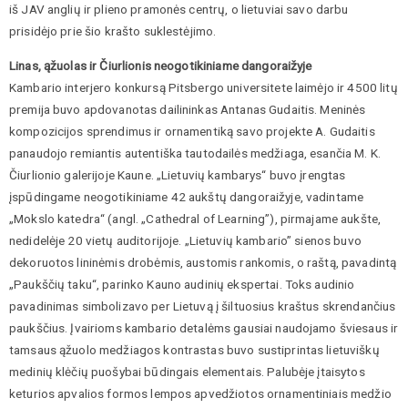
iš JAV anglių ir plieno pramonės centrų, o lietuviai savo darbu
prisidėjo prie šio krašto suklestėjimo.
Linas, ąžuolas ir Čiurlionis neogotikiniame dangoraižyje
Kambario interjero konkursą Pitsbergo universitete laimėjo ir 4500 litų
premija buvo apdovanotas dailininkas Antanas Gudaitis. Meninės
kompozicijos sprendimus ir ornamentiką savo projekte A. Gudaitis
panaudojo remiantis autentiška tautodailės medžiaga, esančia M. K.
Čiurlionio galerijoje Kaune. „Lietuvių kambarys“ buvo įrengtas
įspūdingame neogotikiniame 42 aukštų dangoraižyje, vadintame
„Mokslo katedra“ (angl. „Cathedral of Learning”), pirmajame aukšte,
nedidelėje 20 vietų auditorijoje. „Lietuvių kambario” sienos buvo
dekoruotos lininėmis drobėmis, austomis rankomis, o raštą, pavadintą
„Paukščių taku“, parinko Kauno audinių ekspertai. Toks audinio
pavadinimas simbolizavo per Lietuvą į šiltuosius kraštus skrendančius
paukščius. Įvairioms kambario detalėms gausiai naudojamo šviesaus ir
tamsaus ąžuolo medžiagos kontrastas buvo sustiprintas lietuviškų
medinių klėčių puošybai būdingais elementais. Palubėje įtaisytos
keturios apvalios formos lempos apvedžiotos ornamentiniais medžio