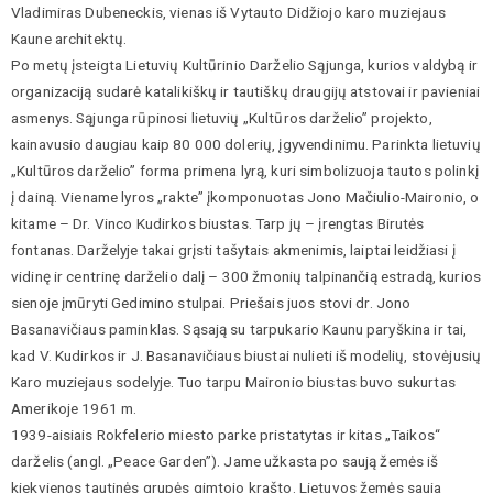
Vladimiras Dubeneckis, vienas iš Vytauto Didžiojo karo muziejaus
Kaune architektų.
Po metų įsteigta Lietuvių Kultūrinio Darželio Sąjunga, kurios valdybą ir
organizaciją sudarė katalikiškų ir tautiškų draugijų atstovai ir pavieniai
asmenys. Sąjunga rūpinosi lietuvių „Kultūros darželio” projekto,
kainavusio daugiau kaip 80 000 dolerių, įgyvendinimu. Parinkta lietuvių
„Kultūros darželio” forma primena lyrą, kuri simbolizuoja tautos polinkį
į dainą. Viename lyros „rakte” įkomponuotas Jono Mačiulio-Maironio, o
kitame – Dr. Vinco Kudirkos biustas. Tarp jų – įrengtas Birutės
fontanas. Darželyje takai grįsti tašytais akmenimis, laiptai leidžiasi į
vidinę ir centrinę darželio dalį – 300 žmonių talpinančią estradą, kurios
sienoje įmūryti Gedimino stulpai. Priešais juos stovi dr. Jono
Basanavičiaus paminklas. Sąsają su tarpukario Kaunu paryškina ir tai,
kad V. Kudirkos ir J. Basanavičiaus biustai nulieti iš modelių, stovėjusių
Karo muziejaus sodelyje. Tuo tarpu Maironio biustas buvo sukurtas
Amerikoje 1961 m.
1939-aisiais Rokfelerio miesto parke pristatytas ir kitas „Taikos“
darželis (angl. „Peace Garden”). Jame užkasta po saują žemės iš
kiekvienos tautinės grupės gimtojo krašto. Lietuvos žemės sauja