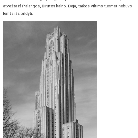
atvežta iš Palangos, Birutės kalno. Deja, taikos viltims tuomet nebuvo
lemta išsipildyti.