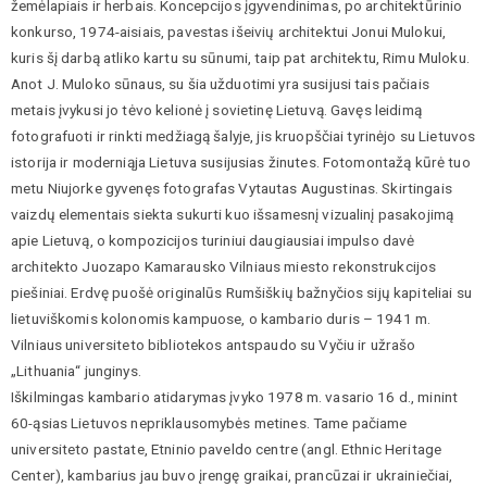
žemėlapiais ir herbais. Koncepcijos įgyvendinimas, po architektūrinio
konkurso, 1974-aisiais, pavestas išeivių architektui Jonui Mulokui,
kuris šį darbą atliko kartu su sūnumi, taip pat architektu, Rimu Muloku.
Anot J. Muloko sūnaus, su šia užduotimi yra susijusi tais pačiais
metais įvykusi jo tėvo kelionė į sovietinę Lietuvą. Gavęs leidimą
fotografuoti ir rinkti medžiagą šalyje, jis kruopščiai tyrinėjo su Lietuvos
istorija ir moderniąja Lietuva susijusias žinutes. Fotomontažą kūrė tuo
metu Niujorke gyvenęs fotografas Vytautas Augustinas. Skirtingais
vaizdų elementais siekta sukurti kuo išsamesnį vizualinį pasakojimą
apie Lietuvą, o kompozicijos turiniui daugiausiai impulso davė
architekto Juozapo Kamarausko Vilniaus miesto rekonstrukcijos
piešiniai. Erdvę puošė originalūs Rumšiškių bažnyčios sijų kapiteliai su
lietuviškomis kolonomis kampuose, o kambario duris – 1941 m.
Vilniaus universiteto bibliotekos antspaudo su Vyčiu ir užrašo
„Lithuania“ junginys.
Iškilmingas kambario atidarymas įvyko 1978 m. vasario 16 d., minint
60-ąsias Lietuvos nepriklausomybės metines. Tame pačiame
universiteto pastate, Etninio paveldo centre (angl. Ethnic Heritage
Center), kambarius jau buvo įrengę graikai, prancūzai ir ukrainiečiai,