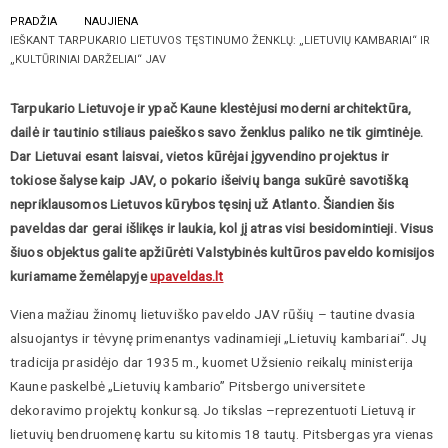
PRADŽIA
NAUJIENA
IEŠKANT TARPUKARIO LIETUVOS TĘSTINUMO ŽENKLŲ: „LIETUVIŲ KAMBARIAI“ IR
„KULTŪRINIAI DARŽELIAI“ JAV
Tarpukario Lietuvoje ir ypač Kaune klestėjusi moderni architektūra,
dailė ir tautinio stiliaus paieškos savo ženklus paliko ne tik gimtinėje.
Dar Lietuvai esant laisvai, vietos kūrėjai įgyvendino projektus ir
tokiose šalyse kaip JAV, o pokario išeivių banga sukūrė savotišką
nepriklausomos Lietuvos kūrybos tęsinį už Atlanto. Šiandien šis
paveldas dar gerai išlikęs ir laukia, kol jį atras visi besidomintieji. Visus
šiuos objektus galite apžiūrėti Valstybinės kultūros paveldo komisijos
kuriamame žemėlapyje
upaveldas.lt
Viena mažiau žinomų lietuviško paveldo JAV rūšių – tautine dvasia
alsuojantys ir tėvynę primenantys vadinamieji „Lietuvių kambariai“. Jų
tradicija prasidėjo dar 1935 m., kuomet Užsienio reikalų ministerija
Kaune paskelbė „Lietuvių kambario” Pitsbergo universitete
dekoravimo projektų konkursą. Jo tikslas –reprezentuoti Lietuvą ir
lietuvių bendruomenę kartu su kitomis 18 tautų. Pitsbergas yra vienas