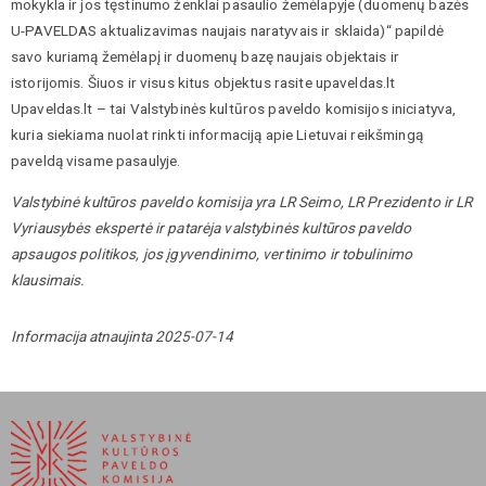
mokykla ir jos tęstinumo ženklai pasaulio žemėlapyje (duomenų bazės
U-PAVELDAS aktualizavimas naujais naratyvais ir sklaida)“ papildė
savo kuriamą žemėlapį ir duomenų bazę naujais objektais ir
istorijomis. Šiuos ir visus kitus objektus rasite upaveldas.lt
Upaveldas.lt – tai Valstybinės kultūros paveldo komisijos iniciatyva,
kuria siekiama nuolat rinkti informaciją apie Lietuvai reikšmingą
paveldą visame pasaulyje.
Valstybinė kultūros paveldo komisija yra LR Seimo, LR Prezidento ir LR
Vyriausybės ekspertė ir patarėja valstybinės kultūros paveldo
apsaugos politikos, jos įgyvendinimo, vertinimo ir tobulinimo
klausimais.
Informacija atnaujinta 2025-07-14