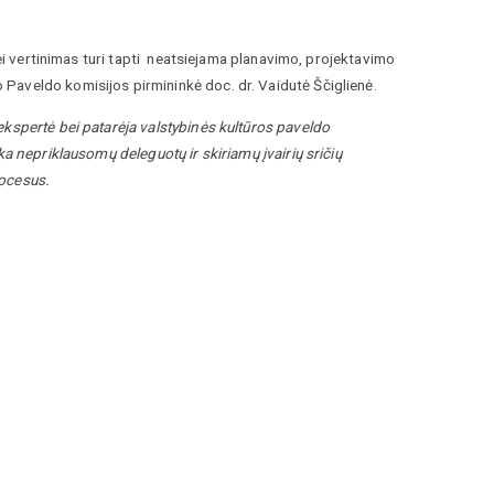
tei vertinimas turi tapti neatsiejama planavimo, projektavimo
Paveldo komisijos pirmininkė doc. dr. Vaidutė Ščiglienė.
ekspertė bei patarėja valstybinės kultūros paveldo
ka nepriklausomų deleguotų ir skiriamų įvairių sričių
rocesus.