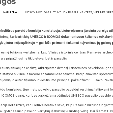
agos
NAUJIENA
UNESCO PAVELDAS LIETUVOJE – PASAULINĖ VERTĖ, VIETINĖS SP
ė kultūros paveldo komisija konstatuoja: Lietuvoje
nėra įteisinta pareiga at
tinimą
,
kuris atitiktų UNESCO ir ICOMOS dokumentuose keliamus reikalavimu
ybų istorinėje aplinkoje – gali būti priimami tinkamai neįvertinus jų galim
grėsmę tokioms vertybėms, kaip Vilniaus istorinis centras, Kernavės archeo
yra pripažinusi ne tik Lietuva, bet ir pasaulis.
ujausią situacijos analizę, atkreipiame dėmesį į sistemines paveldosaugos 
ie statybas Vilniaus baroko ansambliuose sakėme, kad planavimo sprendima
cijomis, o autentiškumo ir vientisumo principai pažeidžiami“, – sako Paveld
do komisijos, šiuo metu poveikio pasaulio paveldui vertinimai atliekami fo
 ICOMOS gairių, kuriose pabrėžiama būtinybė UNESCO pasaulio paveldo vie
uacija kelia riziką, kad Lietuva neatliks savo, kaip Pasaulio kultūros ir 
augoti pasaulio paveldo vertybių išskirtinę visuotinę vertę. Dar šiemet Pa