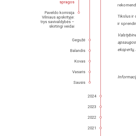
spragos
rekomenda
Paveldo komisija
Tikslus ir
Vilniaus apskrityje:
trys savivaldybės –
ir sprend
skirtingi veidai
Valstybinė
Gegužė
apsaugos p
ekspertų, 
Balandis
Kovas
Vasaris
Informaci
Sausis
2024
2023
2022
2021