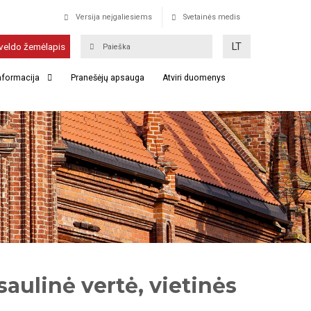
Versija neįgaliesiems
Svetainės medis
LT
veldo žemėlapis
informacija
Pranešėjų apsauga
Atviri duomenys
aulinė vertė, vietinės