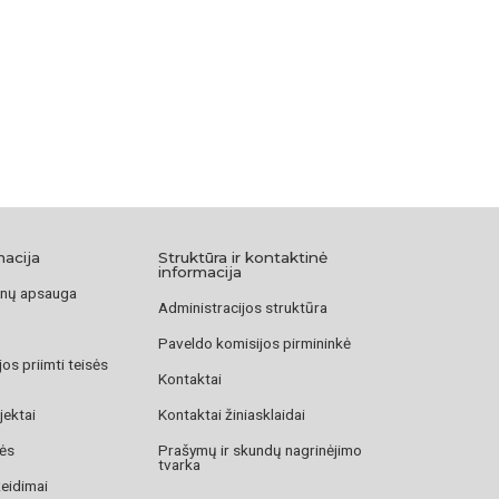
macija
Struktūra ir kontaktinė
informacija
nų apsauga
Administracijos struktūra
Paveldo komisijos pirmininkė
os priimti teisės
Kontaktai
jektai
Kontaktai žiniasklaidai
zės
Prašymų ir skundų nagrinėjimo
tvarka
žeidimai