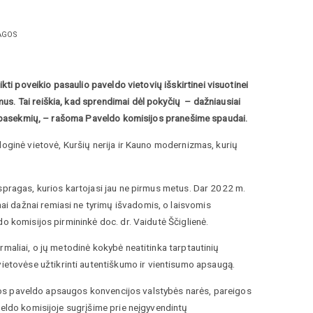
RAGOS
likti poveikio pasaulio paveldo vietovių išskirtinei visuotinei
s. Tai reiškia, kad sprendimai dėl pokyčių – dažniausiai
ų pasekmių
, – rašoma Paveldo komisijos pranešime spaudai.
loginė vietovė, Kuršių nerija ir Kauno modernizmas, kurių
spragas, kurios kartojasi jau ne pirmus metus. Dar 2022 m.
i dažnai remiasi ne tyrimų išvadomis, o laisvomis
o komisijos pirmininkė doc. dr. Vaidutė Ščiglienė.
rmaliai, o jų metodinė kokybė neatitinka tarptautinių
tovėse užtikrinti autentiškumo ir vientisumo apsaugą.
gamtos paveldo apsaugos konvencijos valstybės narės, pareigos
veldo komisijoje sugrįšime prie neįgyvendintų