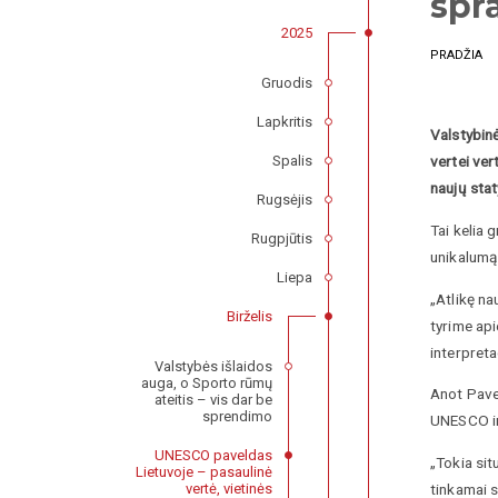
spr
2025
PRADŽIA
Gruodis
Lapkritis
Valstybin
Spalis
vertei ver
naujų stat
Rugsėjis
Tai kelia 
Rugpjūtis
unikalumą 
Liepa
„Atlikę na
Birželis
tyrime ap
interpreta
Valstybės išlaidos
auga, o Sporto rūmų
Anot Pavel
ateitis – vis dar be
sprendimo
UNESCO ir
UNESCO paveldas
„Tokia sit
Lietuvoje – pasaulinė
tinkamai s
vertė, vietinės