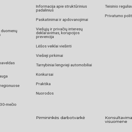
Informacija apie struktūrinius
Teisinio reguli
padalinius
Privatumo polit
Paskatinimai ir apdovanojimai
Viešųjų ir privačių interesų
o duomenų
deklaravimas, korupcijos
a
prevencija
Lėšos veiklai viešinti
Viešieji pirkimai
paveldas
Tarnybiniai lengvieji automobiliai
Konkursai
auga
Praktika
 regionuose
Nuorodos
 30-mečio
Pirmininkės darbotvarkė
Konsultavima
visuomene