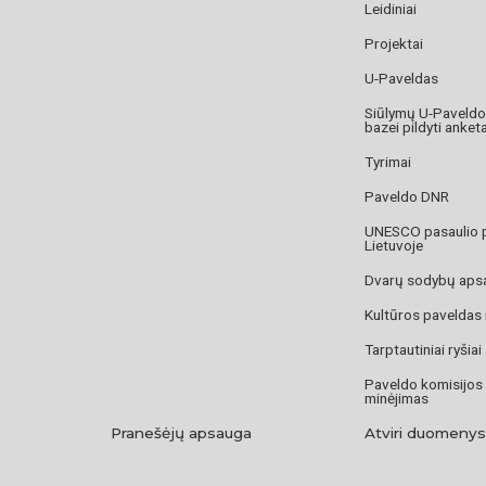
Leidiniai
Projektai
U-Paveldas
Siūlymų U-Paveld
bazei pildyti anket
Tyrimai
Paveldo DNR
UNESCO pasaulio 
Lietuvoje
Dvarų sodybų aps
Kultūros paveldas
Tarptautiniai ryšiai
Paveldo komisijos
minėjimas
Pranešėjų apsauga
Atviri duomenys