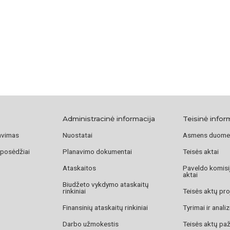
Administracinė informacija
Teisinė infor
avimas
Nuostatai
Asmens duome
 posėdžiai
Planavimo dokumentai
Teisės aktai
Ataskaitos
Paveldo komisij
aktai
Biudžeto vykdymo ataskaitų
rinkiniai
Teisės aktų pro
Finansinių ataskaitų rinkiniai
Tyrimai ir anali
Darbo užmokestis
Teisės aktų pa