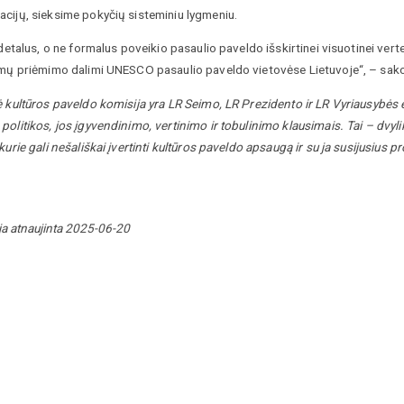
cijų, sieksime pokyčių sisteminiu lygmeniu.
 detalus, o ne formalus poveikio pasaulio paveldo išskirtinei visuotinei ver
imų priėmimo dalimi UNESCO pasaulio paveldo vietovėse Lietuvoje“, – sako 
 kultūros paveldo komisija yra LR Seimo, LR Prezidento ir LR Vyriausybės 
olitikos, jos įgyvendinimo, vertinimo ir tobulinimo klausimais. Tai – dvyli
kurie gali nešališkai įvertinti kultūros paveldo apsaugą ir su ja susijusius p
ja atnaujinta 2025-06-20