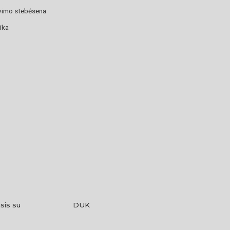
avimo stebėsena
ika
sis su
DUK