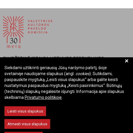
BIUDŽETINĖ ĮSTAIGA LIETUVOS RESPUBLIKOS
+
VALSTYBINĖ KULTŪROS PAVELDO KOMISIJA
Siekdami užtikrinti geriausią Jūsų naršymo patirtį, šioje
svetainėje naudojame slapukus (angl.
cookies
). Sutikdami,
Įmonės kodas: Juridinių asmenų registre 288700520
paspauskite mygtuką „Leisti visus slapukus“ arba galite keisti
Adresas: Rūdninkų g. 13, 01135 Vilnius
nustatymus paspaudus mygtuką „Keisti pasirinkimus“. Būtinųjų
Telefonas: +370 699 13972
(techninių) slapukų negalėsite išjungti. Informacija apie slapukus
skelbiama
Privatumo politikoje
.
El. paštas: komisija@vkpk.lt
BENDRAUKIME
Leisti visus slapukus
Atmesti visus slapukus