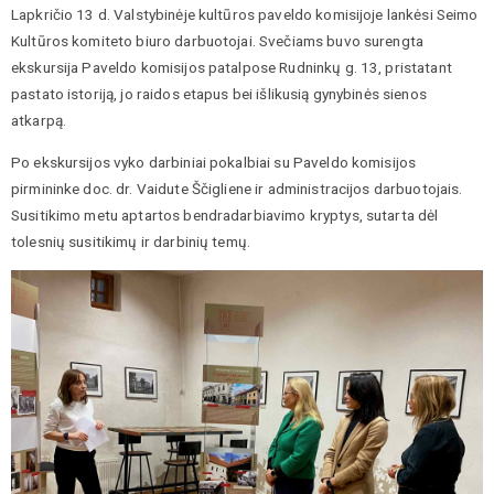
Lapkričio 13 d. Valstybinėje kultūros paveldo komisijoje lankėsi Seimo
Kultūros komiteto biuro darbuotojai. Svečiams buvo surengta
ekskursija Paveldo komisijos patalpose Rudninkų g. 13, pristatant
pastato istoriją, jo raidos etapus bei išlikusią gynybinės sienos
atkarpą.
Po ekskursijos vyko darbiniai pokalbiai su Paveldo komisijos
pirmininke doc. dr. Vaidute Ščigliene ir administracijos darbuotojais.
Susitikimo metu aptartos bendradarbiavimo kryptys, sutarta dėl
tolesnių susitikimų ir darbinių temų.