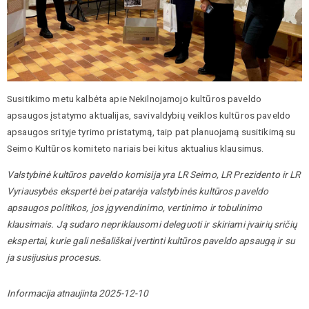
Susitikimo metu kalbėta apie Nekilnojamojo kultūros paveldo
apsaugos įstatymo aktualijas, savivaldybių veiklos kultūros paveldo
apsaugos srityje tyrimo pristatymą, taip pat planuojamą susitikimą su
Seimo Kultūros komiteto nariais bei kitus aktualius klausimus.
Valstybinė kultūros paveldo komisija yra LR Seimo, LR Prezidento ir LR
Vyriausybės ekspertė bei patarėja valstybinės kultūros paveldo
apsaugos politikos, jos įgyvendinimo, vertinimo ir tobulinimo
klausimais. Ją sudaro nepriklausomi deleguoti ir skiriami įvairių sričių
ekspertai, kurie gali nešališkai įvertinti kultūros paveldo apsaugą ir su
ja susijusius procesus.
Informacija atnaujinta 2025-12-10