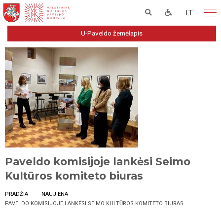
LT
U-Paveldo žemėlapis
Paveldo komisijoje lankėsi Seimo
Kultūros komiteto biuras
PRADŽIA
NAUJIENA
PAVELDO KOMISIJOJE LANKĖSI SEIMO KULTŪROS KOMITETO BIURAS