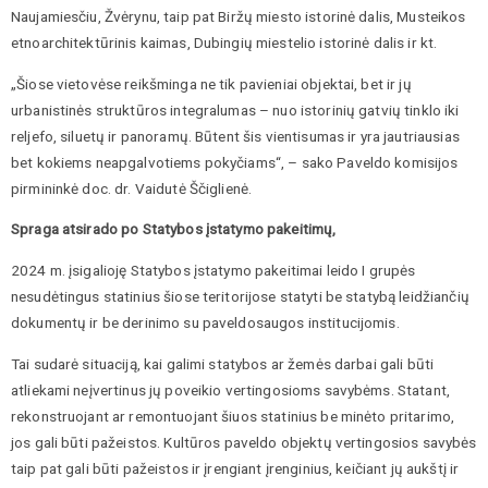
Naujamiesčiu, Žvėrynu, taip pat Biržų miesto istorinė dalis, Musteikos
etnoarchitektūrinis kaimas, Dubingių miestelio istorinė dalis ir kt.
„Šiose vietovėse reikšminga ne tik pavieniai objektai, bet ir jų
urbanistinės struktūros integralumas – nuo istorinių gatvių tinklo iki
reljefo, siluetų ir panoramų. Būtent šis vientisumas ir yra jautriausias
bet kokiems neapgalvotiems pokyčiams“, – sako Paveldo komisijos
pirmininkė doc. dr. Vaidutė Ščiglienė.
Spraga atsirado po Statybos įstatymo pakeitimų,
2024 m. įsigalioję Statybos įstatymo pakeitimai leido I grupės
nesudėtingus statinius šiose teritorijose statyti be statybą leidžiančių
dokumentų ir be derinimo su paveldosaugos institucijomis.
Tai sudarė situaciją, kai galimi statybos ar žemės darbai gali būti
atliekami neįvertinus jų poveikio vertingosioms savybėms. Statant,
rekonstruojant ar remontuojant šiuos statinius be minėto pritarimo,
jos gali būti pažeistos. Kultūros paveldo objektų vertingosios savybės
taip pat gali būti pažeistos ir įrengiant įrenginius, keičiant jų aukštį ir