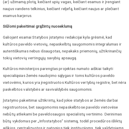
(ar) užimamą plotą, keičiant upių vagas, keičiant esamus ir įrengiant
naujus vandens telkinius, keičiant reljefą, keičiant naujus ar plečiant
esamus karjerus.
Siūlomi pakeitimai grąžintų nuoseklumą
Galiojant esamai Statybos įstatymo redakcijai kyla grėsmė, kad
kultūros paveldo vietovių, nepaskelbtų saugomomis integralumas ir
autentiškumas nebus išsaugotas, nepakaks priemonių, užtikrinančių
tokių vietovių vertingųjų savybių apsaugą.
Kultūros ministerijos parengtas projektas numato aiškiai taikyti
specialiąsias žemės naudojimo sąlygas ir toms kultūros paveldo
vietovėms, kurios yra įregistruotos Kultūros vertybių registre, bet nėra
paskelbtos valstybės ar savivaldybės saugomomis.
Įstatymo pakeitimai užtikrintų, kad jokie statybos ar žemės darbai
registruotose, bet saugomomis nepaskelbtose paveldo vietovėse
nebūtų atliekami be paveldosaugos specialistų vertinimo. Derinimas
būtų vykdomas per „Infostatybos“ sistemą, todėl procedūros išliktų
aiškios, centralizuotos ir patogios tiek institucijoms, tiek valdytojams