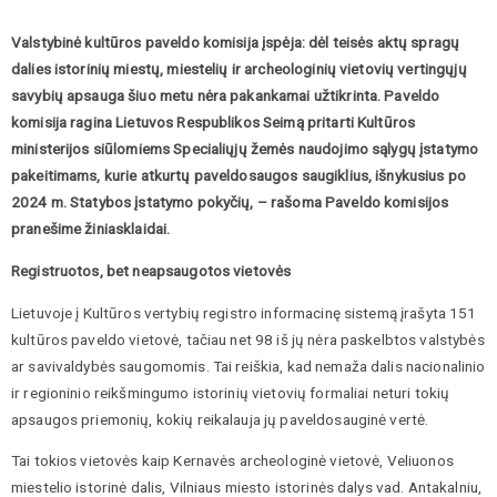
Valstybinė kultūros paveldo komisija įspėja: dėl teisės aktų spragų
dalies istorinių miestų, miestelių ir archeologinių vietovių vertingųjų
savybių apsauga šiuo metu nėra pakankamai užtikrinta. Paveldo
komisija ragina Lietuvos Respublikos Seimą pritarti Kultūros
ministerijos siūlomiems Specialiųjų žemės naudojimo sąlygų įstatymo
pakeitimams, kurie atkurtų paveldosaugos saugiklius, išnykusius po
2024 m. Statybos įstatymo pokyčių, – rašoma Paveldo komisijos
pranešime žiniasklaidai.
Registruotos, bet neapsaugotos vietovės
Lietuvoje į Kultūros vertybių registro informacinę sistemą įrašyta 151
kultūros paveldo vietovė, tačiau net 98 iš jų nėra paskelbtos valstybės
ar savivaldybės saugomomis. Tai reiškia, kad nemaža dalis nacionalinio
ir regioninio reikšmingumo istorinių vietovių formaliai neturi tokių
apsaugos priemonių, kokių reikalauja jų paveldosauginė vertė.
Tai tokios vietovės kaip Kernavės archeologinė vietovė, Veliuonos
miestelio istorinė dalis, Vilniaus miesto istorinės dalys vad. Antakalniu,