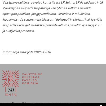
Valstybinė kultūros paveldo komisija yra LR Seimo, LR Prezidento ir LR
Vyriausybės ekspertė beipatarėja valstybinės kultūros paveldo
apsaugos politikos, jos įgyvendinimo, vertinimo ir tobulinimo
klausimais. Ją sudaro nepriklausomi deleguoti ir skiriami įvairių sričių
ekspertai, kurie gali nešališkai įvertinti kultūros paveldo apsaugą ir su
ja susijusius procesus.
Informacija atnaujinta 2025-12-10
BIUDŽETINĖ ĮSTAIGA LIETUVOS RESPUBLIKOS