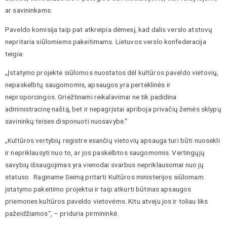
ar savininkams.
Paveldo komisija taip pat atkreipia dėmesį, kad dalis verslo atstovų
nepritaria siūlomiems pakeitimams. Lietuvos verslo konfederacija
teigia:
„Įstatymo projekte siūlomos nuostatos dėl kultūros paveldo vietovių,
nepaskelbtų saugomomis, apsaugos yra perteklinės ir
neproporcingos. Griežtinami reikalavimai ne tik padidina
administracinę naštą, bet ir nepagrįstai apriboja privačių žemės sklypų
savininkų teises disponuoti nuosavybe.“
„Kultūros vertybių registre esančių vietovių apsauga turi būti nuosekli
ir nepriklausyti nuo to, ar jos paskelbtos saugomomis. Vertingųjų
savybių išsaugojimas yra vienodai svarbus nepriklausomai nuo jų
statuso. Raginame Seimą pritarti Kultūros ministerijos siūlomam
įstatymo pakeitimo projektui ir taip atkurti būtinas apsaugos
priemones kultūros paveldo vietovėms. Kitu atveju jos ir toliau liks
pažeidžiamos“, – priduria pirmininkė.