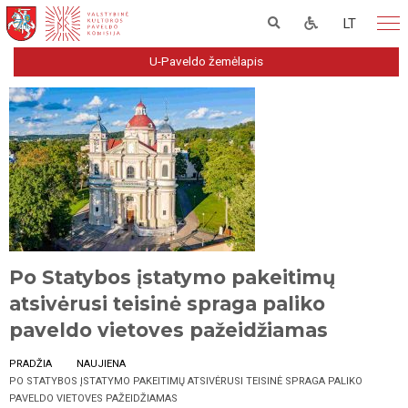
LT
U-Paveldo žemėlapis
Po Statybos įstatymo pakeitimų
atsivėrusi teisinė spraga paliko
paveldo vietoves pažeidžiamas
PRADŽIA
NAUJIENA
PO STATYBOS ĮSTATYMO PAKEITIMŲ ATSIVĖRUSI TEISINĖ SPRAGA PALIKO
PAVELDO VIETOVES PAŽEIDŽIAMAS