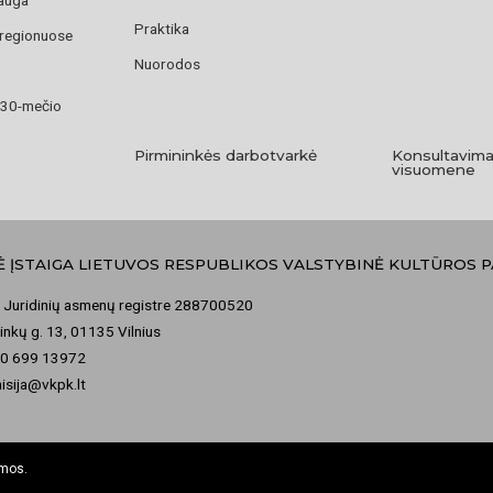
Praktika
 regionuose
Nuorodos
 30-mečio
Pirmininkės darbotvarkė
Konsultavima
visuomene
Ė ĮSTAIGA LIETUVOS RESPUBLIKOS VALSTYBINĖ KULTŪROS 
 Juridinių asmenų registre 288700520
nkų g. 13, 01135 Vilnius
70 699 13972
misija@vkpk.lt
omos.