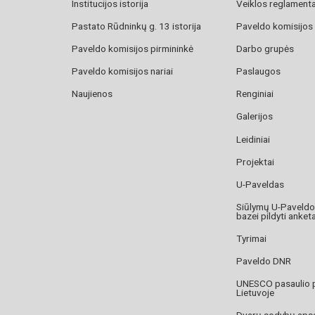
Institucijos istorija
Veiklos reglament
Pastato Rūdninkų g. 13 istorija
Paveldo komisijos
Paveldo komisijos pirmininkė
Darbo grupės
Paveldo komisijos nariai
Paslaugos
Naujienos
Renginiai
Galerijos
Leidiniai
Projektai
U-Paveldas
Siūlymų U-Paveld
bazei pildyti anket
Tyrimai
Paveldo DNR
UNESCO pasaulio 
Lietuvoje
Dvarų sodybų aps