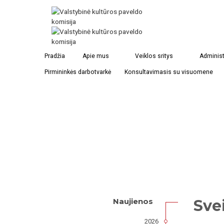
Pradžia
Apie mus
Veiklos sritys
Administ
Pirmininkės darbotvarkė
Konsultavimasis su visuomene
Sve
Naujienos
2026