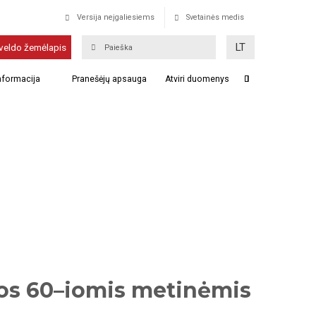
Versija neįgaliesiems
Svetainės medis
LT
veldo žemėlapis
informacija
Pranešėjų apsauga
Atviri duomenys
jos 60–iomis metinėmis