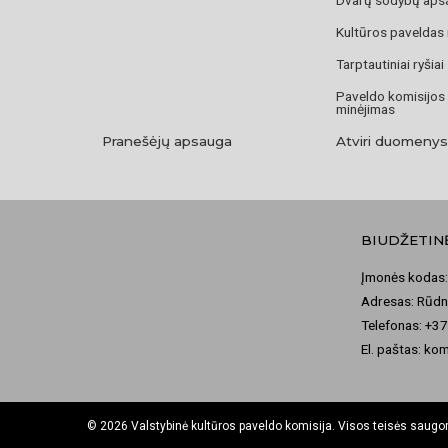
Kultūros paveldas
Tarptautiniai ryšiai
Paveldo komisijos
minėjimas
Pranešėjų apsauga
Atviri duomenys
BIUDŽETIN
Įmonės kodas:
Adresas: Rūdni
Telefonas: +3
El. paštas: ko
© 2026 Valstybinė kultūros paveldo komisija. Visos teisės saug