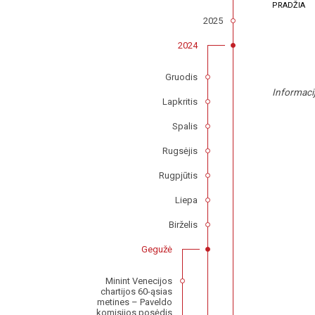
PRADŽIA
2025
2024
Gruodis
Informaci
Lapkritis
Spalis
Rugsėjis
Rugpjūtis
Liepa
Birželis
Gegužė
Minint Venecijos
chartijos 60-ąsias
metines – Paveldo
komisijos posėdis