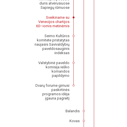
duris atvėrusiuose
Sapiegų rūmuose
Sveikiname su
Venecijos chartijos
60–iomis metinėmis
Seimo Kultūros
komitete pristatytas
naujasis Savivaldybių
paveldosauginis
indeksas
Valstybinė paveldo
komisija ieško
komandos
papildymo
Dvarų forume gimusi
paskirtinės
programos idėja
įgauna pagreitį
Balandis
Kovas