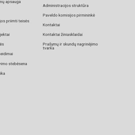
nų apsauga
Administracijos struktūra
Paveldo komisijos pirmininkė
os priimti teisės
Kontaktai
jektai
Kontaktai žiniasklaidai
zės
Prašymų ir skundų nagrinėjimo
tvarka
žeidimai
avimo stebėsena
ika