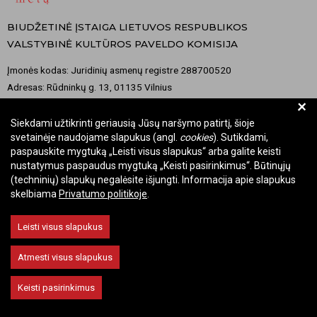
BIUDŽETINĖ ĮSTAIGA LIETUVOS RESPUBLIKOS
VALSTYBINĖ KULTŪROS PAVELDO KOMISIJA
Įmonės kodas: Juridinių asmenų registre 288700520
Adresas: Rūdninkų g. 13, 01135 Vilnius
+
Telefonas: +370 699 13972
El. paštas: komisija@vkpk.lt
Siekdami užtikrinti geriausią Jūsų naršymo patirtį, šioje
svetainėje naudojame slapukus (angl.
cookies
). Sutikdami,
BENDRAUKIME
paspauskite mygtuką „Leisti visus slapukus“ arba galite keisti
nustatymus paspaudus mygtuką „Keisti pasirinkimus“. Būtinųjų
(techninių) slapukų negalėsite išjungti. Informacija apie slapukus
skelbiama
Privatumo politikoje
.
© 2026 Valstybinė kultūros paveldo komisija. Visos teisės saugomos.
Leisti visus slapukus
Keisti slapukų nustatymus
Atmesti visus slapukus
Keisti pasirinkimus