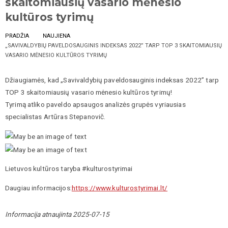
skaitomiausių vasario mėnesio
kultūros tyrimų
PRADŽIA
NAUJIENA
„SAVIVALDYBIŲ PAVELDOSAUGINIS INDEKSAS 2022” TARP TOP 3 SKAITOMIAUSIŲ
VASARIO MĖNESIO KULTŪROS TYRIMŲ
Džiaugiamės, kad „Savivaldybių paveldosauginis indeksas 2022” tarp
TOP 3 skaitomiausių vasario mėnesio kultūros tyrimų!
Tyrimą atliko paveldo apsaugos analizės grupės vyriausias
specialistas Artūras Stepanovič.
Lietuvos kultūros taryba #kulturostyrimai
Daugiau informacijos:
https://www.kulturostyrimai.lt/
Informacija atnaujinta 2025-07-15