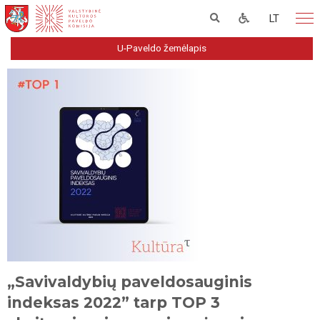
LT
U-Paveldo žemėlapis
„Savivaldybių paveldosauginis
indeksas 2022” tarp TOP 3