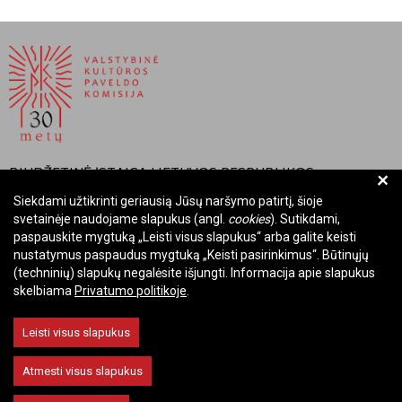
BIUDŽETINĖ ĮSTAIGA LIETUVOS RESPUBLIKOS
+
VALSTYBINĖ KULTŪROS PAVELDO KOMISIJA
Siekdami užtikrinti geriausią Jūsų naršymo patirtį, šioje
svetainėje naudojame slapukus (angl.
cookies
). Sutikdami,
Įmonės kodas: Juridinių asmenų registre 288700520
paspauskite mygtuką „Leisti visus slapukus“ arba galite keisti
Adresas: Rūdninkų g. 13, 01135 Vilnius
nustatymus paspaudus mygtuką „Keisti pasirinkimus“. Būtinųjų
Telefonas: +370 699 13972
(techninių) slapukų negalėsite išjungti. Informacija apie slapukus
skelbiama
Privatumo politikoje
.
El. paštas: komisija@vkpk.lt
BENDRAUKIME
Leisti visus slapukus
Atmesti visus slapukus
© 2026 Valstybinė kultūros paveldo komisija. Visos teisės saugomos.