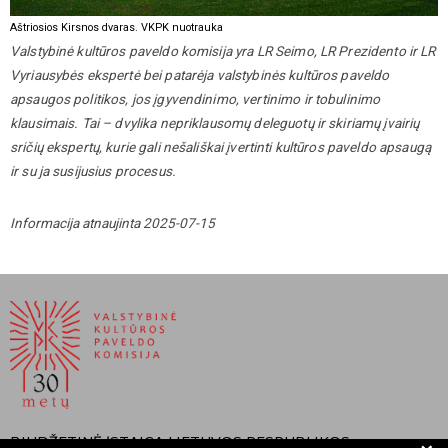
Aštriosios Kirsnos dvaras. VKPK nuotrauka
Valstybinė kultūros paveldo komisija yra LR Seimo, LR Prezidento ir LR
Vyriausybės ekspertė bei patarėja valstybinės kultūros paveldo
apsaugos politikos, jos įgyvendinimo, vertinimo ir tobulinimo
klausimais. Tai – dvylika nepriklausomų deleguotų ir skiriamų įvairių
sričių ekspertų, kurie gali nešališkai įvertinti kultūros paveldo apsaugą
ir su ja susijusius procesus.
Informacija atnaujinta 2025-07-15
BIUDŽETINĖ ĮSTAIGA LIETUVOS RESPUBLIKOS