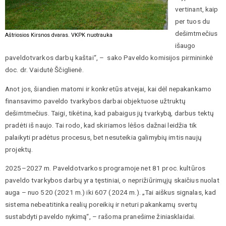
vertinant, kaip
per tuos du
dešimtmečius
Aštriosios Kirsnos dvaras. VKPK nuotrauka
išaugo
paveldotvarkos darbų kaštai“, – sako Paveldo komisijos pirmininkė
doc. dr. Vaidutė Ščiglienė.
Anot jos, šiandien matomi ir konkretūs atvejai, kai dėl nepakankamo
finansavimo paveldo tvarkybos darbai objektuose užtruktų
dešimtmečius. Taigi, tikėtina, kad pabaigus jų tvarkybą, darbus tektų
pradėti iš naujo. Tai rodo, kad skiriamos lėšos dažnai leidžia tik
palaikyti pradėtus procesus, bet nesuteikia galimybių imtis naujų
projektų.
2025–2027 m. Paveldotvarkos programoje net 81 proc. kultūros
paveldo tvarkybos darbų yra tęstiniai, o neprižiūrimųjų skaičius nuolat
auga – nuo 520 (2021 m.) iki 607 (2024 m.). „Tai aiškus signalas, kad
sistema nebeatitinka realių poreikių ir neturi pakankamų svertų
sustabdyti paveldo nykimą“, – rašoma pranešime žiniasklaidai.