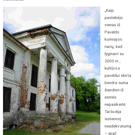
„Kaip
pastebėjo
vienas iš
Paveldo
komisijos
narių, kad
lyginant su
2005 m.,
kultūros
paveldui skirta
bendra suma
šiandien iš
esmės
nepasikeitė.
Tai liudija
sisteminį
neadekvatumą
– ypač