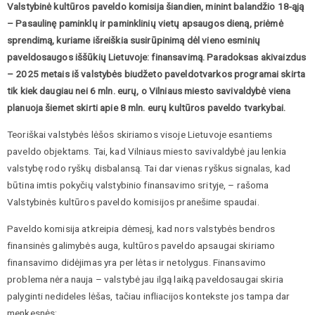
Valstybinė kultūros paveldo komisija šiandien, minint balandžio 18-ąją
–
Pasaulinę paminklų ir paminklinių vietų apsaugos dieną, priėmė
sprendimą, kuriame išreiškia susirūpinimą dėl vieno esminių
paveldosaugos iššūkių Lietuvoje: finansavimą. Paradoksas akivaizdus
– 2025 metais iš valstybės biudžeto paveldotvarkos programai skirta
tik kiek daugiau nei 6 mln. eurų, o Vilniaus miesto savivaldybė viena
planuoja šiemet skirti apie 8 mln. eurų kultūros paveldo tvarkybai.
Teoriškai valstybės lėšos skiriamos visoje Lietuvoje esantiems
paveldo objektams. Tai, kad Vilniaus miesto savivaldybė jau lenkia
valstybę rodo ryškų disbalansą. Tai dar vienas ryškus signalas, kad
būtina imtis pokyčių valstybinio finansavimo srityje, – rašoma
Valstybinės kultūros paveldo komisijos pranešime spaudai.
Paveldo komisija atkreipia dėmesį, kad nors valstybės bendros
finansinės galimybės auga, kultūros paveldo apsaugai skiriamo
finansavimo didėjimas yra per lėtas ir netolygus. Finansavimo
problema nėra nauja – valstybė jau ilgą laiką paveldosaugai skiria
palyginti nedideles lėšas, tačiau infliacijos kontekste jos tampa dar
menkesnės: