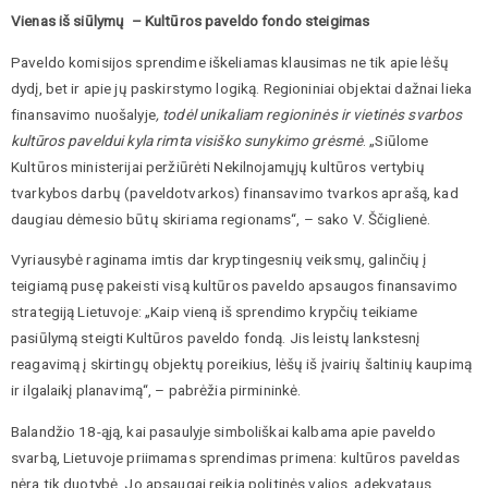
Vienas iš siūlymų – Kultūros paveldo fondo steigimas
Paveldo komisijos sprendime iškeliamas klausimas ne tik apie lėšų
dydį, bet ir apie jų paskirstymo logiką. Regioniniai objektai dažnai lieka
finansavimo nuošalyje
, todėl unikaliam regioninės ir vietinės svarbos
kultūros paveldui kyla rimta visiško sunykimo grėsmė
. „Siūlome
Kultūros ministerijai peržiūrėti Nekilnojamųjų kultūros vertybių
tvarkybos darbų (paveldotvarkos) finansavimo tvarkos aprašą, kad
daugiau dėmesio būtų skiriama regionams“, – sako V. Ščiglienė.
Vyriausybė raginama imtis dar kryptingesnių veiksmų, galinčių į
teigiamą pusę pakeisti visą kultūros paveldo apsaugos finansavimo
strategiją Lietuvoje: „Kaip vieną iš sprendimo krypčių teikiame
pasiūlymą steigti Kultūros paveldo fondą. Jis leistų lankstesnį
reagavimą į skirtingų objektų poreikius, lėšų iš įvairių šaltinių kaupimą
ir ilgalaikį planavimą“, – pabrėžia pirmininkė.
Balandžio 18-ąją, kai pasaulyje simboliškai kalbama apie paveldo
svarbą, Lietuvoje priimamas sprendimas primena: kultūros paveldas
nėra tik duotybė. Jo apsaugai reikia politinės valios, adekvataus