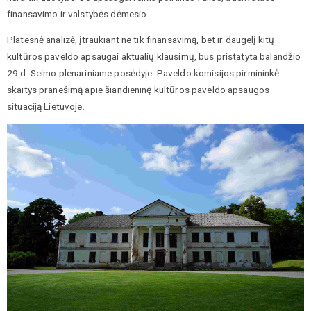
finansavimo ir valstybės dėmesio.
Platesnė analizė, įtraukiant ne tik finansavimą, bet ir daugelį kitų
kultūros paveldo apsaugai aktualių klausimų, bus pristatyta balandžio
29 d. Seimo plenariniame posėdyje. Paveldo komisijos pirmininkė
skaitys pranešimą apie šiandieninę kultūros paveldo apsaugos
situaciją Lietuvoje.