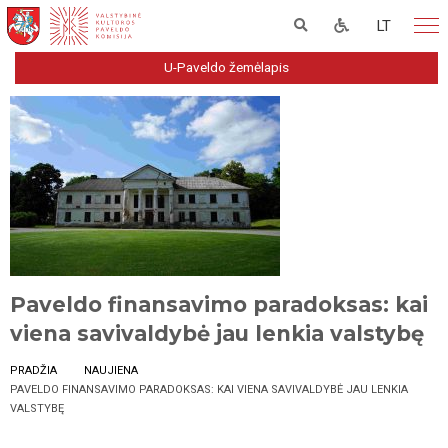
LT
U-Paveldo žemėlapis
Paveldo finansavimo paradoksas: kai
viena savivaldybė jau lenkia valstybę
PRADŽIA
NAUJIENA
PAVELDO FINANSAVIMO PARADOKSAS: KAI VIENA SAVIVALDYBĖ JAU LENKIA
VALSTYBĘ