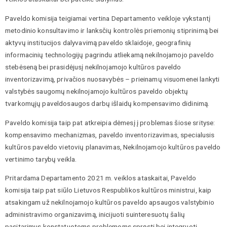
Paveldo komisija teigiamai vertina Departamento veikloje vykstantį
metodinio konsultavimo ir lanksčių kontrolės priemonių stiprinimą bei
aktyvų institucijos dalyvavimą paveldo sklaidoje, geografinių
informacinių technologijų pagrindu atliekamą nekilnojamojo paveldo
stebėseną bei prasidėjusį nekilnojamojo kultūros paveldo
inventorizavimą, privačios nuosavybės – prieinamų visuomenei lankyti
valstybės saugomų nekilnojamojo kultūros paveldo objektų
tvarkomųjų paveldosaugos darbų išlaidų kompensavimo didinimą.
Paveldo komisija taip pat atkreipia dėmesį į problemas šiose srityse:
kompensavimo mechanizmas, paveldo inventorizavimas, specialusis
kultūros paveldo vietovių planavimas, Nekilnojamojo kultūros paveldo
vertinimo tarybų veikla.
Pritardama Departamento 2021 m. veiklos ataskaitai, Paveldo
komisija taip pat siūlo Lietuvos Respublikos kultūros ministrui, kaip
atsakingam už nekilnojamojo kultūros paveldo apsaugos valstybinio
administravimo organizavimą, inicijuoti suinteresuotų šalių
pasitarimus konstatuotoms problemoms spręsti bei integruoti