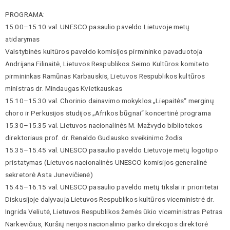
PROGRAMA:
15.00–15.10 val. UNESCO pasaulio paveldo Lietuvoje metų
atidarymas
Valstybinės kultūros paveldo komisijos pirmininko pavaduotoja
Andrijana Filinaitė, Lietuvos Respublikos Seimo Kultūros komiteto
pirmininkas Ramūnas Karbauskis, Lietuvos Respublikos kultūros
ministras dr. Mindaugas Kvietkauskas
15.10–15.30 val. Chorinio dainavimo mokyklos „Liepaitės“ merginų
choro ir Perkusijos studijos „Afrikos būgnai“ koncertinė programa
15.30–15.35 val. Lietuvos nacionalinės M. Mažvydo bibliotekos
direktoriaus prof. dr. Renaldo Gudausko sveikinimo žodis
15.35–15.45 val. UNESCO pasaulio paveldo Lietuvoje metų logotipo
pristatymas (Lietuvos nacionalinės UNESCO komisijos generalinė
sekretorė Asta Junevičienė)
15.45–16.15 val. UNESCO pasaulio paveldo metų tikslai ir prioritetai
Diskusijoje dalyvauja Lietuvos Respublikos kultūros viceministrė dr.
Ingrida Veliutė, Lietuvos Respublikos žemės ūkio viceministras Petras
Narkevičius, Kuršių nerijos nacionalinio parko direkcijos direktorė