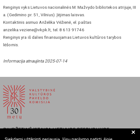
Renginys vyks Lietuvos nacionalinės M. Mažvydo bibliotekos atrijuje, III
a. (Gedimino pr. 51, Vilnius). Įėjimas laisvas.
Kontaktinis asmuo Anželika Vėžienė, el. paštas
anzelika.veziene@vkpk.lt, tel. 8 613 91746
Renginys yra iš dalies finansuojamas Lietuvos kultūros tarybos
lėšomis.
Informacija atnaujinta 2025-07-14
BIUDŽETINĖ ĮSTAIGA LIETUVOS RESPUBLIKOS
+
VALSTYBINĖ KULTŪROS PAVELDO KOMISIJA
Siekdami užtikrinti geriausią Jūsų naršymo patirtį, šioje