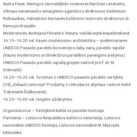
Aušra Feser, Neringos savivaldybės vicemeras Narūnas Lendraitis,
Vilniaus senamiesčio atnaujinimo agentūros direktorius Gediminas
Rutkauskas, Valstybinio Kernavės kultūrinio rezervato direktorius dr.
Ramojus Kraujelis
Moderatorės Andrijana Filinaitė ir Renata Vaičekonytė-Kepežinskienė
16.15–16.20 val. Kauno modernizmo architektūra – preliminariame
UNESCO Pasaulio paveldo konvencijos šalių narių paveldo sąraše
(Kauno modernizmo architektūros paraiškos parengimo įrašymui į
UNESCO Pasaulio paveldo sąrašą grupės vadovė prof. dr. M.
Drėmaitė)
16.20–16.25 val. Turizmas ir UNESCO pasaulio paveldo vertybės
(VšĮ „Keliauk Lietuvoje“ Produktų ir rinkodaros skyriaus vadovė Indrė
Trakimaitė-Šeškuvienė)
16.25–16.30 val. renginio uždarymas
Organizatorius – Valstybinė kultūros paveldo komisija
Partneriai – Lietuvos Respublikos kultūros ministerija, Lietuvos
nacionalinė UNESCO komisija, Lietuvos nacionalinė M. Mažvydo
biblioteka