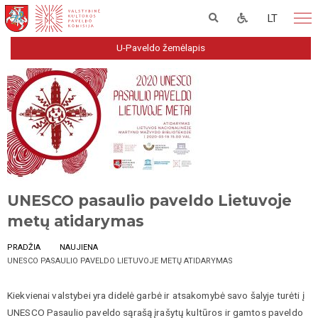
LT
U-Paveldo žemėlapis
UNESCO pasaulio paveldo Lietuvoje
metų atidarymas
PRADŽIA
NAUJIENA
UNESCO PASAULIO PAVELDO LIETUVOJE METŲ ATIDARYMAS
Kiekvienai valstybei yra didelė garbė ir atsakomybė savo šalyje turėti į
UNESCO Pasaulio paveldo sąrašą įrašytų kultūros ir gamtos paveldo