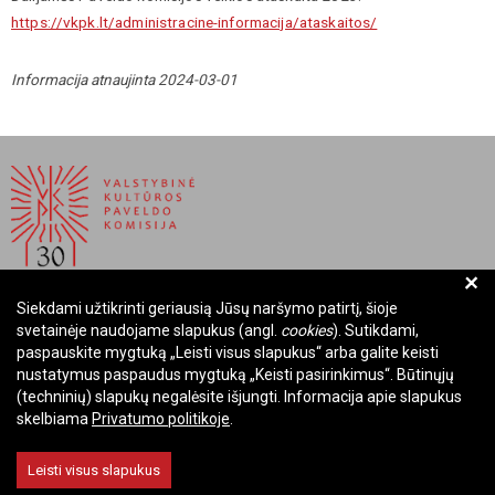
https://vkpk.lt/administracine-informacija/ataskaitos/
Informacija atnaujinta 2024-03-01
+
Siekdami užtikrinti geriausią Jūsų naršymo patirtį, šioje
BIUDŽETINĖ ĮSTAIGA LIETUVOS RESPUBLIKOS
svetainėje naudojame slapukus (angl.
cookies
). Sutikdami,
VALSTYBINĖ KULTŪROS PAVELDO KOMISIJA
paspauskite mygtuką „Leisti visus slapukus“ arba galite keisti
nustatymus paspaudus mygtuką „Keisti pasirinkimus“. Būtinųjų
Įmonės kodas: Juridinių asmenų registre 288700520
(techninių) slapukų negalėsite išjungti. Informacija apie slapukus
Adresas: Rūdninkų g. 13, 01135 Vilnius
skelbiama
Privatumo politikoje
.
Telefonas: +370 699 13972
El. paštas: komisija@vkpk.lt
Leisti visus slapukus