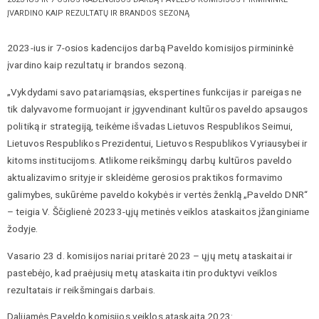
ĮVARDINO KAIP REZULTATŲ IR BRANDOS SEZONĄ
2023-ius ir 7-osios kadencijos darbą Paveldo komisijos pirmininkė
įvardino kaip rezultatų ir brandos sezoną.
„Vykdydami savo patariamąsias, ekspertines funkcijas ir pareigas ne
tik dalyvavome formuojant ir įgyvendinant kultūros paveldo apsaugos
politiką ir strategiją, teikėme išvadas Lietuvos Respublikos Seimui,
Lietuvos Respublikos Prezidentui, Lietuvos Respublikos Vyriausybei ir
kitoms institucijoms. Atlikome reikšmingų darbų kultūros paveldo
aktualizavimo srityje ir skleidėme gerosios praktikos formavimo
galimybes, sukūrėme paveldo kokybės ir vertės ženklą „Paveldo DNR“
– teigia V. Ščiglienė 20233-ųjų metinės veiklos ataskaitos įžanginiame
žodyje.
Vasario 23 d. komisijos nariai pritarė 2023 – ųjų metų ataskaitai ir
pastebėjo, kad praėjusių metų ataskaita itin produktyvi veiklos
rezultatais ir reikšmingais darbais.
Dalijamės Paveldo komisijos veiklos ataskaita 2023: