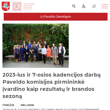
LT
U-Paveldo žemėlapis
2023-ius ir 7-osios kadencijos darbą
Paveldo komisijos pirmininkė
įvardino kaip rezultatų ir brandos
sezoną
PRADŽIA
NAUJIENA
2023-IUS IR 7-OSIOS KADENCIJOS DARBĄ PAVELDO KOMISIJOS PIRMININKĖ