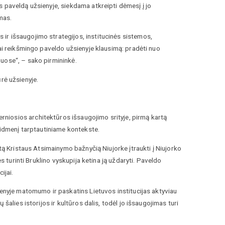
 paveldą užsienyje, siekdama atkreipti dėmesį į jo
mas.
ir išsaugojimo strategijos, institucinės sistemos,
vai reikšmingo paveldo užsienyje klausimą: pradėti nuo
uose“, – sako pirmininkė.
ūrė užsienyje.
niosios architektūros išsaugojimo srityje, pirmą kartą
vaidmenį tarptautiniame kontekste.
tą Kristaus Atsimainymo bažnyčią Niujorke įtraukti į Niujorko
s turinti Bruklino vyskupija ketina ją uždaryti. Paveldo
ijai.
ienyje matomumo ir paskatins Lietuvos institucijas aktyviau
šalies istorijos ir kultūros dalis, todėl jo išsaugojimas turi