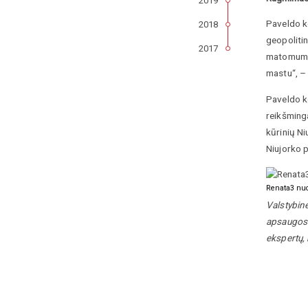
2019
Paveldo ko
2018
geopolitin
2017
matomumo p
mastu“, – 
Paveldo ko
reikšming
kūrinių Ni
Niujorko 
Renata3 nuo
Valstybinė
apsaugos p
ekspertų, 