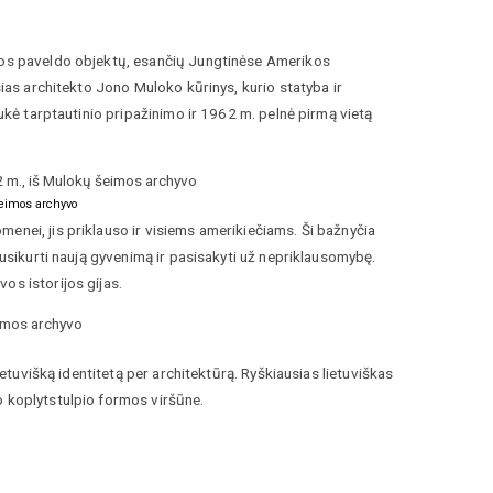
ūros paveldo objektų, esančių Jungtinėse Amerikos
sias architekto Jono Muloko kūrinys, kurio statyba ir
aukė tarptautinio pripažinimo ir 1962 m. pelnė pirmą vietą
šeimos archyvo
enei, jis priklauso ir visiems amerikiečiams. Ši bažnyčia
susikurti naują gyvenimą ir pasisakyti už nepriklausomybę.
os istorijos gijas.
ietuvišką identitetą per architektūrą. Ryškiausias lietuviškas
o koplytstulpio formos viršūne.