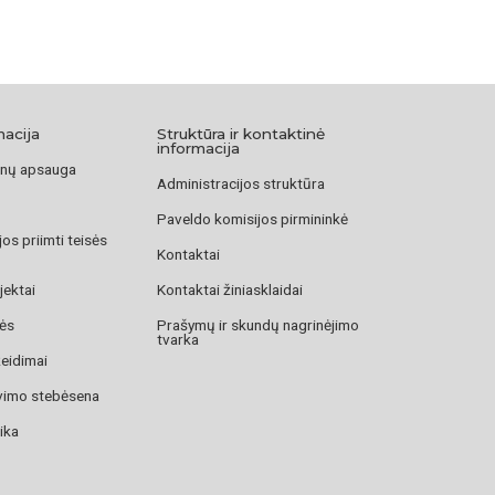
macija
Struktūra ir kontaktinė
informacija
nų apsauga
Administracijos struktūra
Paveldo komisijos pirmininkė
os priimti teisės
Kontaktai
jektai
Kontaktai žiniasklaidai
zės
Prašymų ir skundų nagrinėjimo
tvarka
žeidimai
avimo stebėsena
ika