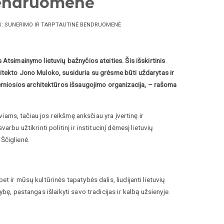
 bendruomenė
OS: SUNERIMO IR TARPTAUTINĖ BENDRUOMENĖ
 Atsimainymo lietuvių bažnyčios ateities. Šis išskirtinis
hitekto Jono Muloko, susiduria su grėsme būti uždarytas ir
rniosios architektūros išsaugojimo organizacija, – rašoma
uviams, tačiau jos reikšmę anksčiau yra įvertinę ir
rbu užtikrinti politinį ir institucinį dėmesį lietuvių
Ščiglienė.
t ir mūsų kultūrinės tapatybės dalis, liudijanti lietuvių
bę, pastangas išlaikyti savo tradicijas ir kalbą užsienyje.