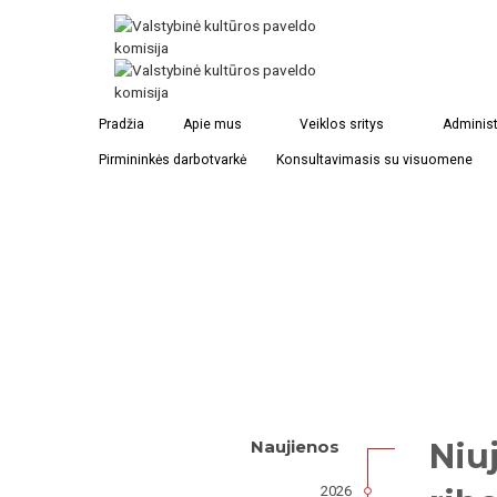
Pradžia
Apie mus
Veiklos sritys
Administ
Pirmininkės darbotvarkė
Konsultavimasis su visuomene
Niu
Naujienos
2026