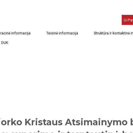
U-Pa
racinė informacija
Teisinė informacija
Struktūra ir kontaktinė 
DUK
jorko Kristaus Atsimainymo b