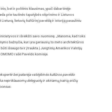
nis, bet ir politinis klausimas, ypač dabartinėje
deda prie tautinės tapatybės stiprinimo ir Lietuvos
tuvą, lietuvių kultūrinį paveldą ir istoriją pasauliniu
 iniciatyvos ir išreikšti savo nuomonę. „Manome, kad toks
nymo bažnyčia, kuri yra geriausių to meto architektūros
 būti išsaugota ir įtraukta į Jungtinių Amerikos Valstijų
 DOCOMOMO rašė Paveldo komisija.
ekspertė bei patarėja valstybinės kultūros paveldo
ka nepriklausomų deleguotų ir skiriamų įvairių sričių
rocesus.