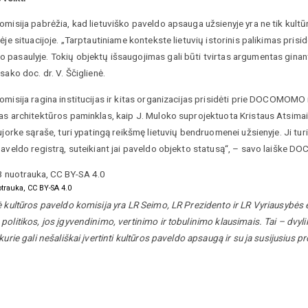
misija pabrėžia, kad lietuviško paveldo apsauga užsienyje yra ne tik kultūri
ėje situacijoje. „Tarptautiniame kontekste lietuvių istorinis palikimas prisi
asaulyje. Tokių objektų išsaugojimas gali būti tvirtas argumentas ginant Lie
sako doc. dr. V. Ščiglienė.
misija ragina institucijas ir kitas organizacijas prisidėti prie DOCOMOMO
as architektūros paminklas, kaip J. Muloko suprojektuota Kristaus Atsimai
ujorke sąraše, turi ypatingą reikšmę lietuvių bendruomenei užsienyje. Ji turi
paveldo registrą, suteikiant jai paveldo objekto statusą“, – savo laiške
trauka, CC BY-SA 4.0
 kultūros paveldo komisija yra LR Seimo, LR Prezidento ir LR Vyriausybės 
olitikos, jos įgyvendinimo, vertinimo ir tobulinimo klausimais. Tai – dvyli
kurie gali nešališkai įvertinti kultūros paveldo apsaugą ir su ja susijusius p