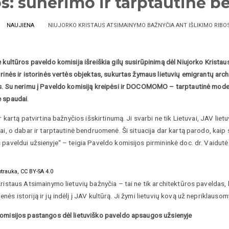
os: sunerimo ir tarptautinė
NAUJIENA
NIUJORKO KRISTAUS ATSIMAINYMO BAŽNYČIA ANT IŠLIKIMO RIB
 kultūros paveldo komisija išreiškia gilų susirūpinimą dėl Niujorko Kristaus
rinės ir istorinės vertės objektas, sukurtas žymaus lietuvių emigrantų arc
s. Su nerimu į Paveldo komisiją kreipėsi ir DOCOMOMO – tarptautinė mode
 spaudai
.
ar kartą patvirtina bažnyčios išskirtinumą. Ji svarbi ne tik Lietuvai, JAV liet
ai, o dabar ir tarptautinė bendruomenė. Ši situacija dar kartą parodo, kaip sva
paveldui užsienyje“ – teigia Paveldo komisijos pirmininkė doc. dr. Vaidutė 
trauka, CC BY-SA 4.0
ristaus Atsimainymo lietuvių bažnyčia – tai ne tik architektūros paveldas, be
ės istoriją ir jų indėlį į JAV kultūrą. Ji žymi lietuvių kovą už nepriklausomy
omisijos pastangos dėl lietuviško paveldo apsaugos užsienyje