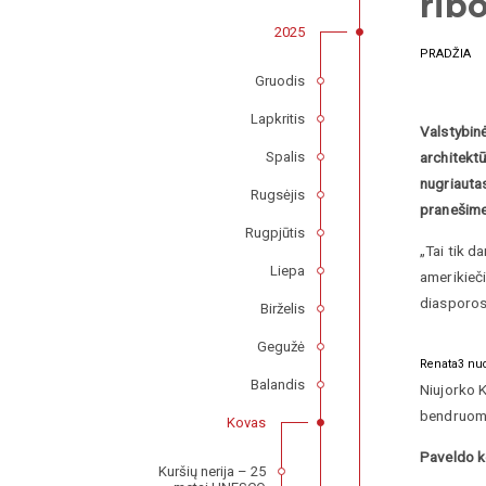
rib
2025
PRADŽIA
Gruodis
Lapkritis
Valstybinė
Spalis
architektū
nugriauta
Rugsėjis
pranešime
Rugpjūtis
„Tai tik d
Liepa
amerikieči
diasporos 
Birželis
Gegužė
Renata3 nuo
Balandis
Niujorko K
bendruomen
Kovas
Paveldo k
Kuršių nerija – 25