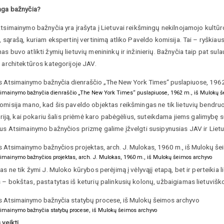
nga bažnyčia?
Atsimainymo bažnyčia yra įrašyta į Lietuvai reikšmingų nekilnojamojo kult
, sąrašą, kuriam ekspertinį vertinimą atliko Paveldo komisija. Tai – ryškiau
s buvo atlikti žymių lietuvių menininkų ir inžinierių. Bažnyčia taip pat sul
 architektūros kategorijoje JAV.
simainymo bažnyčia dienraščio „The New York Times“ puslapiuose, 1962 m., iš Mulokų 
misija mano, kad šis paveldo objektas reikšmingas ne tik lietuvių bendruom
toriją, kai pokariu šalis priėmė karo pabėgėlius, suteikdama jiems galimybę 
us Atsimainymo bažnyčios prizmę galime įžvelgti susipynusias JAV ir Lietuv
simainymo bažnyčios projektas, arch. J. Mulokas, 1960 m., iš Mulokų šeimos archyvo
as ne tik žymi J. Muloko kūrybos perėjimą į vėlyvąjį etapą, bet ir perteikia l
– bokštas, pastatytas iš keturių palinkusių kolonų, užbaigiamas lietuvišk
simainymo bažnyčia statybų procese, iš Mulokų šeimos archyvo
 veikti