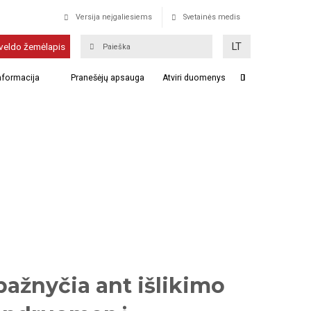
Versija neįgaliesiems
Svetainės medis
LT
veldo žemėlapis
informacija
Pranešėjų apsauga
Atviri duomenys
ažnyčia ant išlikimo