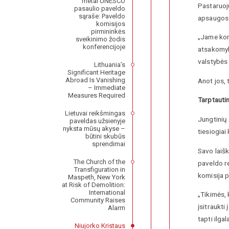
metai UNESCO
Pastaruoju
pasaulio paveldo
sąraše: Paveldo
apsaugos 
komisijos
pirmininkės
„Jame kon
sveikinimo žodis
konferencijoje
atsakomybi
valstybės
Lithuania’s
Significant Heritage
Abroad Is Vanishing
Anot jos, 
– Immediate
Measures Required
Tarptauti
Lietuvai reikšmingas
Jungtinių
paveldas užsienyje
nyksta mūsų akyse –
tiesiogiai
būtini skubūs
sprendimai
Savo laišk
The Church of the
paveldo re
Transfiguration in
komisija 
Maspeth, New York
at Risk of Demolition:
International
„Tikimės, 
Community Raises
įsitraukti
Alarm
tapti ilga
Niujorko Kristaus