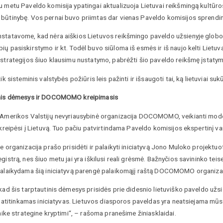
 metu Paveldo komisija ypatingai aktualizuoja Lietuvai reikšmingą kultūros
būtinybę. Vos pernai buvo priimtas dar vienas Paveldo komisijos sprendi
statavome, kad nėra aiškios Lietuvos reikšmingo paveldo užsienyje globos 
ų pasiskirstymo ir kt. Todėl buvo siūloma iš esmės ir iš naujo kelti Lietu
 strategijos šiuo klausimu nustatymo, pabrėžti šio paveldo reikšmę įstatym
tik sisteminis valstybės požiūris leis pažinti ir išsaugoti tai, ką lietuviai suk
nis dėmesys ir DOCOMOMO kreipimasis
 Amerikos Valstijų nevyriausybinė organizacija DOCOMOMO, veikianti moder
 kreipėsi į Lietuvą. Tuo pačiu patvirtindama Paveldo komisijos ekspertinį 
e organizacija prašo prisidėti ir palaikyti iniciatyvą Jono Muloko projektuo
gistrą, nes šiuo metu jai yra iškilusi reali grėsmė. Bažnyčios savininko teise
palaikydama šią iniciatyvą parengė palaikomąjį raštą DOCOMOMO organizac
kad šis tarptautinis dėmesys prisidės prie didesnio lietuviško paveldo užs
 į atitinkamas iniciatyvas. Lietuvos diasporos paveldas yra neatsiejama mūsų 
laike strategine kryptimi“, – rašoma pranešime žiniasklaidai.