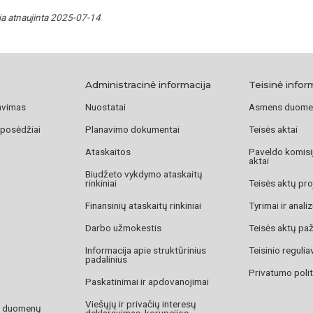
ja atnaujinta 2025-07-14
Administracinė informacija
Teisinė infor
avimas
Nuostatai
Asmens duome
 posėdžiai
Planavimo dokumentai
Teisės aktai
Ataskaitos
Paveldo komisij
aktai
Biudžeto vykdymo ataskaitų
rinkiniai
Teisės aktų pro
Finansinių ataskaitų rinkiniai
Tyrimai ir anali
Darbo užmokestis
Teisės aktų pa
Informacija apie struktūrinius
Teisinio reguli
padalinius
Privatumo polit
Paskatinimai ir apdovanojimai
Viešųjų ir privačių interesų
o duomenų