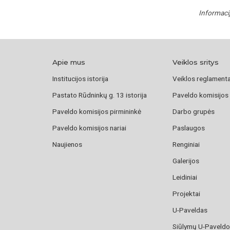
Informaci
Apie mus
Veiklos sritys
Institucijos istorija
Veiklos reglament
Pastato Rūdninkų g. 13 istorija
Paveldo komisijos
Paveldo komisijos pirmininkė
Darbo grupės
Paveldo komisijos nariai
Paslaugos
Naujienos
Renginiai
Galerijos
Leidiniai
Projektai
U-Paveldas
Siūlymų U-Paveld