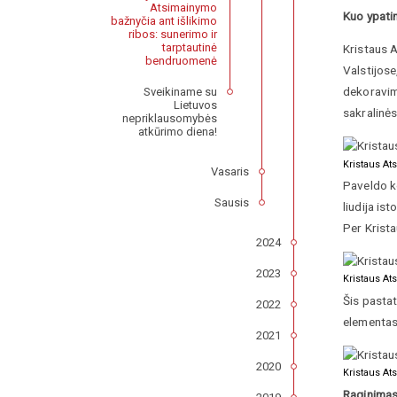
Atsimainymo
Kuo ypati
bažnyčia ant išlikimo
ribos: sunerimo ir
tarptautinė
Kristaus 
bendruomenė
Valstijose
dekoravima
Sveikiname su
Lietuvos
sakralinės
nepriklausomybės
atkūrimo diena!
Kristaus At
Vasaris
Paveldo ko
Sausis
liudija is
Per Krista
2024
2023
Kristaus At
Šis pastat
2022
elementas 
2021
2020
Kristaus At
Raginimas