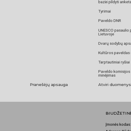
bazei pildyti anket
Tyrimai
Paveldo DNR
UNESCO pasaulio 
Lietuvoje
Dvarų sodybų aps
Kultūros paveldas
Tarptautiniai ryšiai
Paveldo komisijos
minėjimas
Pranešėjų apsauga
Atviri duomenys
BIUDŽETIN
Įmonės kodas: