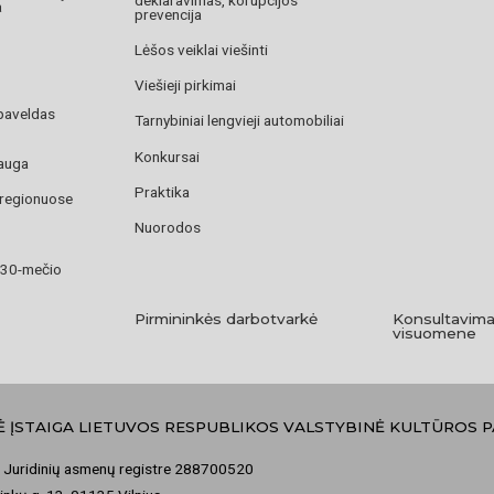
deklaravimas, korupcijos
a
prevencija
Lėšos veiklai viešinti
Viešieji pirkimai
paveldas
Tarnybiniai lengvieji automobiliai
Konkursai
auga
Praktika
 regionuose
Nuorodos
 30-mečio
Pirmininkės darbotvarkė
Konsultavima
visuomene
Ė ĮSTAIGA LIETUVOS RESPUBLIKOS VALSTYBINĖ KULTŪROS 
 Juridinių asmenų registre 288700520