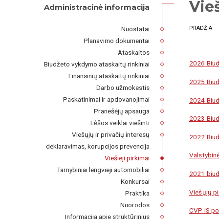
Vieš
Administracinė informacija
Nuostatai
PRADŽIA
Planavimo dokumentai
Ataskaitos
2026 Biudž
Biudžeto vykdymo ataskaitų rinkiniai
Finansinių ataskaitų rinkiniai
2025 Biudž
Darbo užmokestis
Paskatinimai ir apdovanojimai
2024 Biudž
Pranešėjų apsauga
2023 Biudž
Lėšos veiklai viešinti
Viešųjų ir privačių interesų
2022 Biudž
deklaravimas, korupcijos prevencija
Valstybin
Viešieji pirkimai
Tarnybiniai lengvieji automobiliai
2021 biud
Konkursai
Viešųjų p
Praktika
Nuorodos
CVP IS po
Informacija apie struktūrinius