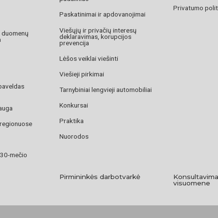
Privatumo polit
Paskatinimai ir apdovanojimai
Viešųjų ir privačių interesų
o duomenų
deklaravimas, korupcijos
a
prevencija
Lėšos veiklai viešinti
Viešieji pirkimai
paveldas
Tarnybiniai lengvieji automobiliai
Konkursai
auga
Praktika
 regionuose
Nuorodos
 30-mečio
Pirmininkės darbotvarkė
Konsultavima
visuomene