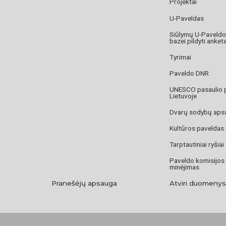
Projektai
U-Paveldas
Siūlymų U-Paveld
bazei pildyti anket
Tyrimai
Paveldo DNR
UNESCO pasaulio 
Lietuvoje
Dvarų sodybų aps
Kultūros paveldas
Tarptautiniai ryšiai
Paveldo komisijos
minėjimas
Pranešėjų apsauga
Atviri duomenys