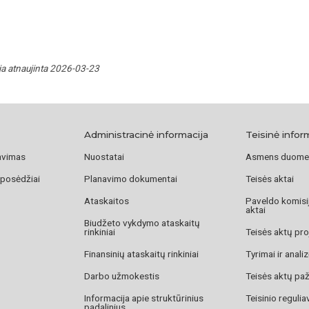
ja atnaujinta 2026-03-23
Administracinė informacija
Teisinė infor
avimas
Nuostatai
Asmens duome
 posėdžiai
Planavimo dokumentai
Teisės aktai
Ataskaitos
Paveldo komisij
aktai
Biudžeto vykdymo ataskaitų
rinkiniai
Teisės aktų pro
Finansinių ataskaitų rinkiniai
Tyrimai ir anali
Darbo užmokestis
Teisės aktų pa
Informacija apie struktūrinius
Teisinio reguli
padalinius