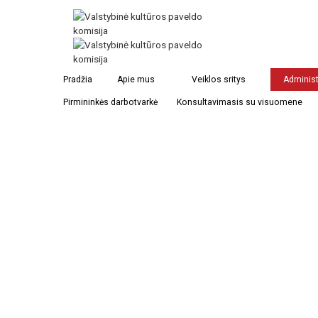
Pradžia
Apie mus
Veiklos sritys
Administ
Pirmininkės darbotvarkė
Konsultavimasis su visuomene