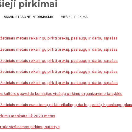
ieji pirkimai
ADMINISTRACINĖ INFORMACIJA
VIEŠIEJI PIRKIMAI
etiniais metais reikalingų pirkti prekių, paslaugų ir darbų sąrašas
etiniais metais reikalingų pirkti prekių, paslaugų ir darbų sąrašas
etiniais metais reikalingų pirkti prekių, paslaugų ir darbų sąrašas
etiniais metais reikalingų pirkti prekių, paslaugų ir darbų sąrašas
etiniais metais reikalingų pirkti prekių, paslaugų ir darbų sąrašas
ės kultūros paveldo komisijos viešųjų pirkimų organizavimo taisyklės
žetiniais metais numatomų pirkti reikalingų darbų, prekių ir paslaugų plan
irkimų ataskaita už 2020 metus
rtale viešinamos pirkimų sutartys