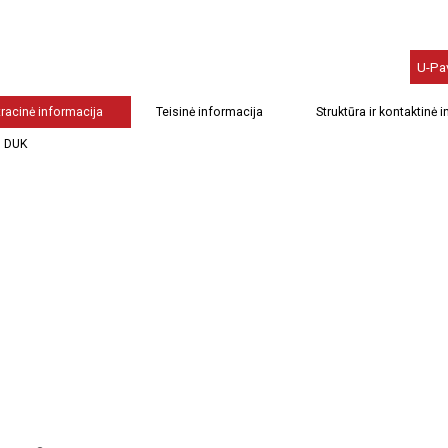
U-Pa
racinė informacija
Teisinė informacija
Struktūra ir kontaktinė 
DUK