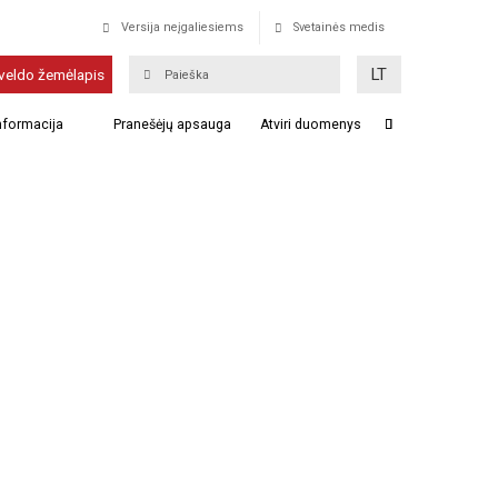
Versija neįgaliesiems
Svetainės medis
LT
veldo žemėlapis
informacija
Pranešėjų apsauga
Atviri duomenys