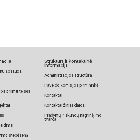
macija
Struktūra ir kontaktinė
informacija
nų apsauga
Administracijos struktūra
Paveldo komisijos pirmininkė
os priimti teisės
Kontaktai
jektai
Kontaktai žiniasklaidai
zės
Prašymų ir skundų nagrinėjimo
tvarka
žeidimai
avimo stebėsena