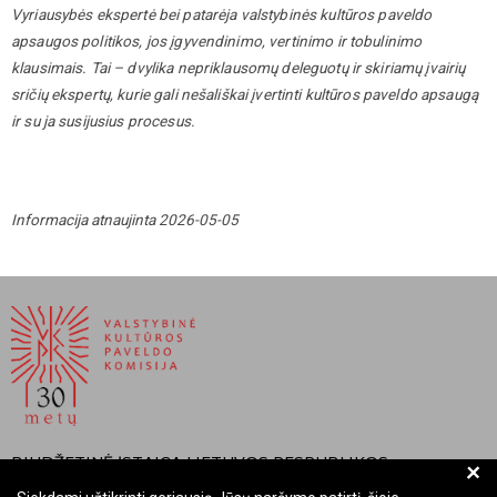
Vyriausybės ekspertė bei patarėja valstybinės kultūros paveldo
apsaugos politikos, jos įgyvendinimo, vertinimo ir tobulinimo
klausimais. Tai – dvylika nepriklausomų deleguotų ir skiriamų įvairių
sričių ekspertų, kurie gali nešališkai įvertinti kultūros paveldo apsaugą
ir su ja susijusius procesus.
Informacija atnaujinta 2026-05-05
BIUDŽETINĖ ĮSTAIGA LIETUVOS RESPUBLIKOS
+
VALSTYBINĖ KULTŪROS PAVELDO KOMISIJA