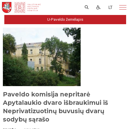
LT
U-Paveldo žemėlapis
Paveldo komisija nepritarė
Apytalaukio dvaro išbraukimui iš
Neprivatizuotinų buvusių dvarų
sodybų sąrašo