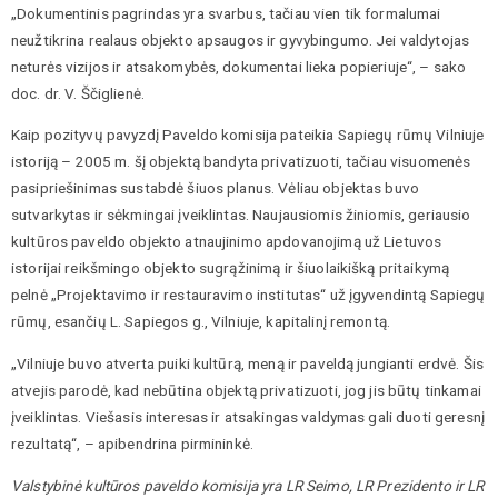
„Dokumentinis pagrindas yra svarbus, tačiau vien tik formalumai
neužtikrina realaus objekto apsaugos ir gyvybingumo. Jei valdytojas
neturės vizijos ir atsakomybės, dokumentai lieka popieriuje“, – sako
doc. dr. V. Ščiglienė.
Kaip pozityvų pavyzdį Paveldo komisija pateikia Sapiegų rūmų Vilniuje
istoriją – 2005 m. šį objektą bandyta privatizuoti, tačiau visuomenės
pasipriešinimas sustabdė šiuos planus. Vėliau objektas buvo
sutvarkytas ir sėkmingai įveiklintas. Naujausiomis žiniomis, geriausio
kultūros paveldo objekto atnaujinimo apdovanojimą už Lietuvos
istorijai reikšmingo objekto sugrąžinimą ir šiuolaikišką pritaikymą
pelnė „Projektavimo ir restauravimo institutas“ už įgyvendintą Sapiegų
rūmų, esančių L. Sapiegos g., Vilniuje, kapitalinį remontą.
„Vilniuje buvo atverta puiki kultūrą, meną ir paveldą jungianti erdvė. Šis
atvejis parodė, kad nebūtina objektą privatizuoti, jog jis būtų tinkamai
įveiklintas. Viešasis interesas ir atsakingas valdymas gali duoti geresnį
rezultatą“, – apibendrina pirmininkė.
Valstybinė kultūros paveldo komisija yra LR Seimo, LR Prezidento ir LR