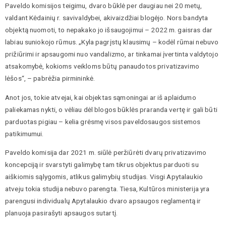
Paveldo komisijos teigimu, dvaro būklė per daugiau nei 20 metų,
valdant Kėdainių r. savivaldybei, akivaizdžiai blogėjo. Nors bandyta
objektą nuomoti, to nepakako jo išsaugojimui – 2022 m. gaisras dar
labiau suniokojo rūmus. „Kyla pagrįstų klausimų – kodėl rūmai nebuvo
prižiūrimi ir apsaugomi nuo vandalizmo, ar tinkamai įvertinta valdytojo
atsakomybė, kokioms veikloms būtų panaudotos privatizavimo
lėšos“, – pabrėžia pirmininkė.
Anot jos, tokie atvejai, kai objektas sąmoningai ar iš aplaidumo
paliekamas nykti, o vėliau dėl blogos būklės praranda vertę ir gali būti
parduotas pigiau – kelia grėsmę visos paveldosaugos sistemos
patikimumui.
Paveldo komisija dar 2021 m. siūlė peržiūrėti dvarų privatizavimo
koncepciją ir svarstyti galimybę tam tikrus objektus parduoti su
aiškiomis sąlygomis, atlikus galimybių studijas. Visgi Apytalaukio
atveju tokia studija nebuvo parengta. Tiesa, Kultūros ministerija yra
parengusi individualų Apytalaukio dvaro apsaugos reglamentą ir
planuoja pasirašyti apsaugos sutartį.