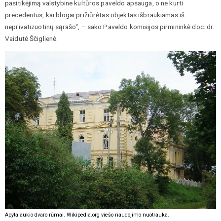
pasitikėjimą valstybine kultūros paveldo apsauga, o ne kurti
precedentus, kai blogai prižiūrėtas objektas išbraukiamas iš
neprivatizuotinų sąrašo“, – sako Paveldo komisijos pirmininkė doc. dr.
Vaidutė Ščiglienė.
Apytalaukio dvaro rūmai. Wikipedia.org viešo naudojimo nuotrauka.