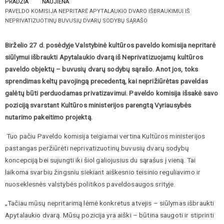
PRADŽIA
NAUJIENA
PAVELDO KOMISIJA NEPRITARĖ APYTALAUKIO DVARO IŠBRAUKIMUI IŠ
NEPRIVATIZUOTINŲ BUVUSIŲ DVARŲ SODYBŲ SĄRAŠO
Birželio 27 d. posėdyje Valstybinė kultūros paveldo komisija nepritarė
siūlymui išbraukti Apytalaukio dvarą iš Neprivatizuojamų kultūros
paveldo objektų – buvusių dvarų sodybų sąrašo. Anot jos, toks
sprendimas keltų pavojingą precedentą, kai neprižiūrėtas paveldas
galėtų būti perduodamas privatizavimui. Paveldo komisija išsakė savo
poziciją svarstant Kultūros ministerijos parengtą Vyriausybės
nutarimo pakeitimo projektą.
Tuo pačiu Paveldo komisija teigiamai vertina Kultūros ministerijos
pastangas peržiūrėti neprivatizuotinų buvusių dvarų sodybų
koncepciją bei sujungti iki šiol galiojusius du sąrašus į vieną. Tai
laikoma svarbiu žingsniu siekiant aiškesnio teisinio reguliavimo ir
nuoseklesnės valstybės politikos paveldosaugos srityje.
„Tačiau mūsų nepritarimą lėmė konkretus atvejis – siūlymas išbraukti
Apytalaukio dvarą. Mūsų pozicija yra aiški – būtina saugoti ir stiprinti