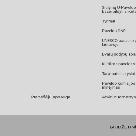
Siūlymų U-Paveld
bazei pildyti anket
Tyrimai
Paveldo DNR
UNESCO pasaulio 
Lietuvoje
Dvarų sodybų aps
Kultūros paveldas
Tarptautiniai ryšiai
Paveldo komisijos
minėjimas
Pranešėjų apsauga
Atviri duomenys
BIUDŽETIN