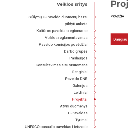
Pro
Veiklos sritys
Siūlymų U-Paveldo duomenų bazei
PRADŽIA
pildyti anketa
Kultūros paveldas regionuose
Veiklos reglamentavimas
Daugiau
Paveldo komisijos posėdžiai
Darbo grupės
Paslaugos
Konsultavimasis su visuomene
Renginiai
Paveldo DNR
Galerijos
Leidiniai
Projektai
Atviri duomenys
U-Paveldas
Tyrimai
UNESCO pasaulio paveldas Lietuvoje