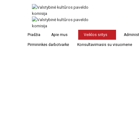
Pradžia
Apie mus
Veiklos sritys
Administ
Pirmininkės darbotvarkė
Konsultavimasis su visuomene