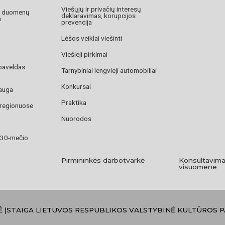
Viešųjų ir privačių interesų
o duomenų
deklaravimas, korupcijos
a
prevencija
Lėšos veiklai viešinti
Viešieji pirkimai
paveldas
Tarnybiniai lengvieji automobiliai
Konkursai
auga
Praktika
 regionuose
Nuorodos
 30-mečio
Pirmininkės darbotvarkė
Konsultavima
visuomene
Ė ĮSTAIGA LIETUVOS RESPUBLIKOS VALSTYBINĖ KULTŪROS 