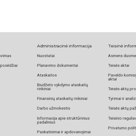
Administracinė informacija
Teisinė infor
avimas
Nuostatai
Asmens duome
 posėdžiai
Planavimo dokumentai
Teisės aktai
Ataskaitos
Paveldo komisij
aktai
Biudžeto vykdymo ataskaitų
rinkiniai
Teisės aktų pro
Finansinių ataskaitų rinkiniai
Tyrimai ir anali
Darbo užmokestis
Teisės aktų pa
Informacija apie struktūrinius
Teisinio reguli
padalinius
Privatumo polit
Paskatinimai ir apdovanojimai