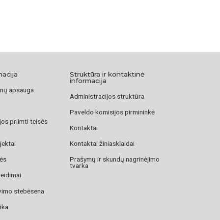
macija
Struktūra ir kontaktinė
informacija
nų apsauga
Administracijos struktūra
Paveldo komisijos pirmininkė
os priimti teisės
Kontaktai
jektai
Kontaktai žiniasklaidai
zės
Prašymų ir skundų nagrinėjimo
tvarka
žeidimai
avimo stebėsena
ika