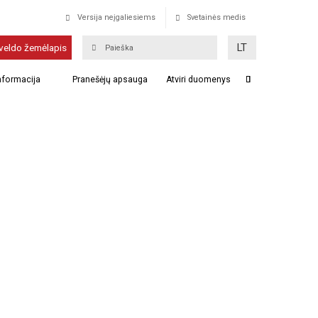
Versija neįgaliesiems
Svetainės medis
LT
veldo žemėlapis
informacija
Pranešėjų apsauga
Atviri duomenys