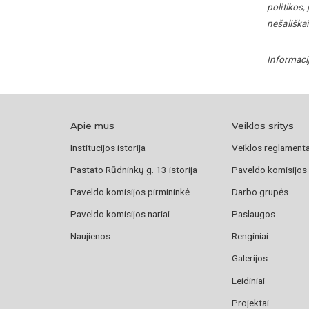
politikos,
nešališkai
Informaci
Apie mus
Veiklos sritys
Institucijos istorija
Veiklos reglament
Pastato Rūdninkų g. 13 istorija
Paveldo komisijos
Paveldo komisijos pirmininkė
Darbo grupės
Paveldo komisijos nariai
Paslaugos
Naujienos
Renginiai
Galerijos
Leidiniai
Projektai