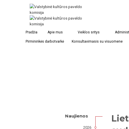
Pradžia
Apie mus
Veiklos sritys
Administ
Pirmininkės darbotvarkė
Konsultavimasis su visuomene
Lie
Naujienos
2026