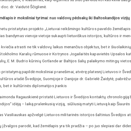
 doc. dr. Vaidutė Ščiglienė.
ėlapis ir moksliniai tyrimai: nuo valdovų pėdsakų iki Baltoskandijos vizijų
etu pristatytas projekto „Lietuvai reikšmingo kultūros paveldo žemėlapis Šv
as bandymas vienoje vietoje sukaupti lietuviškus istorijos, kultūros ir men
 kviečia atrasti ne tik valdovų laikus menančius objektus, bet ir šiuolaik
 Stokholmo Karalių rūmuose ir Kotrynos Jogailaitės kapavietės Upsalos k
lių, E. M. Budrio kūrinių Gotlande ar Baltijos šalių palaikymo mitingų vie
pristatymą papildė moksliniai pranešimai, atvėrę platesnį Lietuvos ir Šved
ultūros atašė Švedijoje, Suomijoje ir Danijoje dr. Gabrielė Žaidytė, pabrėžu
, bet ir kultūrinės diplomatijos įrankis
Raimonda Ragauskienė pristatė Lietuvos ir Švedijos kontaktų chronologiją b
dijos“ idėją – laiką pralenkusią viziją, siūliusią matyti Lietuvą kaip Šiaurės
as Vasiliauskas apžvelgė Lietuvos militarinės istorijos šaltinius Švedijos a
 įžvalgos parodė, kad žemėlapis yra tik pradžia – po juo slepiasi dar didesni