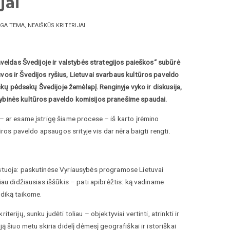
jai
GA TEMA, NEAIŠKŪS KRITERIJAI
paveldas Švedijoje ir valstybės strategijos paieškos“ subūrė
vos ir Švedijos ryšius, Lietuvai svarbaus kultūros paveldo
iškų pėdsakų Švedijoje žemėlapį. Renginyje vyko ir diskusija,
tybinės kultūros paveldo komisijos pranešime spaudai.
 – ar esame įstrigę šiame procese – iš karto įrėmino
tūros paveldo apsaugos srityje vis dar nėra baigti rengti.
istuoja: paskutinėse Vyriausybės programose Lietuvai
iau didžiausias iššūkis – pati apibrėžtis: ką vadiname
odiką taikome.
erijų, sunku judėti toliau – objektyviai vertinti, atrinkti ir
ą šiuo metu skiria didelį dėmesį geografiškai ir istoriškai