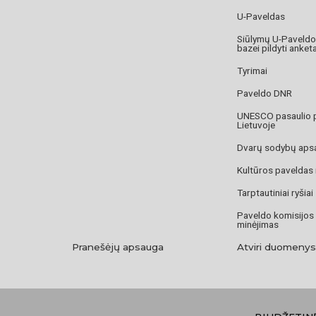
U-Paveldas
Siūlymų U-Paveld
bazei pildyti anket
Tyrimai
Paveldo DNR
UNESCO pasaulio 
Lietuvoje
Dvarų sodybų aps
Kultūros paveldas
Tarptautiniai ryšiai
Paveldo komisijos
minėjimas
Pranešėjų apsauga
Atviri duomenys