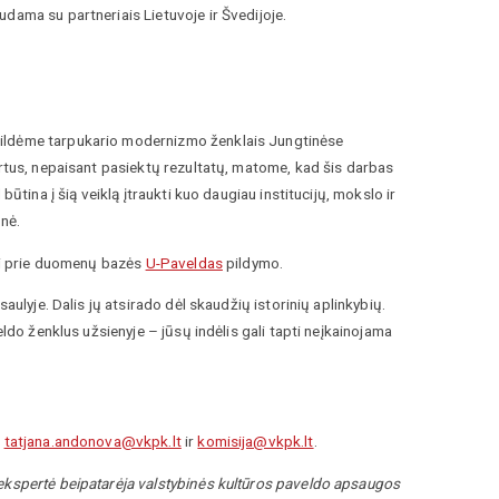
dama su partneriais Lietuvoje ir Švedijoje.
ldėme tarpukario modernizmo ženklais Jungtinėse
ertus, nepaisant pasiektų rezultatų, matome, kad šis darbas
ūtina į šią veiklą įtraukti kuo daugiau institucijų, mokslo ir
enė.
ėti prie duomenų bazės
U-Paveldas
pildymo.
aulyje. Dalis jų atsirado dėl skaudžių istorinių aplinkybių.
eldo ženklus užsienyje – jūsų indėlis gali tapti neįkainojama
u
tatjana.andonova@vkpk.lt
ir
komisija@vkpk.lt
.
 ekspertė beipatarėja valstybinės kultūros paveldo apsaugos