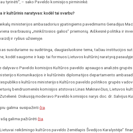
iau tyrinėti“, – sako Paveldo komisijos pirmininkė.
a ir kultūrinis naratyvas: kodėl tai svarbu?
reikalų ministerijos ambasadorius ypatingiems pavedimams Genadijus Mack
viena svarbiausių „minkštosios galios“ priemonių. Aiškesnė politika ir inve
vaizdį ir ryšius užsienyje.
 kas susiduriame su sudėtinga, daugiasluoksne tema, tačiau institucijos sut
, kodėl saugome ir kaip tai formuos Lietuvos kultūrinį naratyvą pasaulyje“,
je dalyvavo Paveldo komisijos Kultūros paveldo apsaugos analizės grupės 
inisterijos Komunikacijos ir kultūrinės diplomatijos departamento ambas
Respublikos kultūros ministerijos Kultūros paveldo politikos grupės vadov
lietuvių bendruomenės komisijos atstovas Linas Maknavičius, Lietuvos kultū
utelienė. Diskusiją moderavo Paveldo komisijos narys doc. dr. Salvijus Kul
piu galima susipažinti
čia
.
rašą galima pažiūrėti
čia
.
„Lietuvai reikšmingo kultūros paveldo žemėlapis Švedijos Karalystėje” fi