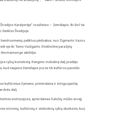
edijos Karalystėje“ rezultatas – žemėlapis. Iki šiol tai
o ženklus Švedijoje.
inių bendruomenių paliktus pėdsakus: nuo Zigmanto Vazos
atedroje iki Tumo-Vaižganto Stokholme parašytų
tos Normamsorge aikštėje.
ijos ryšių kontekstą. Renginio mokslinę dalį pradėjo
si, kad naujasis žemėlapis yra ne tik kultūros paveldo
ei kultūrinius žymenis, primindama ir intriguojančią
 erdvės dalį.
tminties institucijose, aptardamas Saločių mūšio atvejį.
s istorinių, kultūrinių ir simbolinių ryšių sluoksnis, kurį