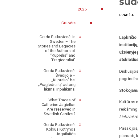
sud
2025
PRADŽIA
Gruodis
Gerda Butkuvienė: In
Lapkričio 
Sweden – The
institucij
Stories and Legacies
of the Authors of
užsienyje 
“Kuprelis” and
atskleidu
“Pragiedruliai”
Gerda Butkuvienė:
Diskusijos
Švedijoje –
pagrindinę
„Kuprelio“ bei
„Pragiedrulių“ autorių
likimai ir palikimai
Stokojama
What Traces of
Kultūros 
Catherine Jagiellon
reikšminga
Are Preserved in
Swedish Castles?
Lietuvai 
Gerda Butkuvienė:
Pasak jos,
Kokius Kotrynos
Jogailaitės
planuoti, 