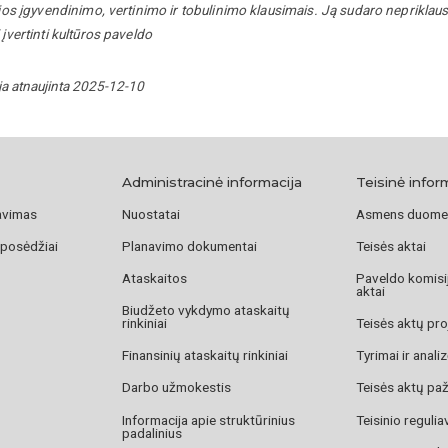
 jos įgyvendinimo, vertinimo ir tobulinimo klausimais. Ją sudaro nepriklausomi
 įvertinti kultūros paveldo
ja atnaujinta 2025-12-10
Administracinė informacija
Teisinė infor
avimas
Nuostatai
Asmens duome
 posėdžiai
Planavimo dokumentai
Teisės aktai
Ataskaitos
Paveldo komisij
aktai
Biudžeto vykdymo ataskaitų
rinkiniai
Teisės aktų pro
Finansinių ataskaitų rinkiniai
Tyrimai ir anali
Darbo užmokestis
Teisės aktų pa
Informacija apie struktūrinius
Teisinio reguli
padalinius