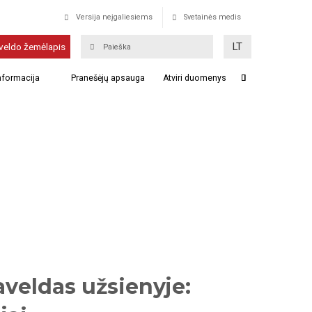
Versija neįgaliesiems
Svetainės medis
LT
veldo žemėlapis
informacija
Pranešėjų apsauga
Atviri duomenys
aveldas užsienyje: