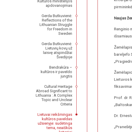
Kultūros ministerijos
apdovanojimas
pirmininkė
Gerda Butkuvienė:
Naujas žem
Reflections of the
Lithuanian Struggle
Renginio m
for Freedom in
Sweden
išsamiausi
Gerda Butkuvienė:
Žemėlapis
Lietuvių kovų už
laisvę atspindžiai
bareljefo
Švedijoje
„Pragiedru
Bendrakūra –
kultūros ir paveldo
Žemėlapio 
jungtis
Lietuvos k
fiksavimas
Cultural Heritage
Abroad Significant to
Lithuania : A Complex
Prof. dr. 
Topic and Unclear
Criteria
„Baltoskan
Lietuvai reikšmingas
Dr. Ernest
kultūros paveldas
užsienyje: sudėtinga
„Pranešėjų
tema, neaiškūs