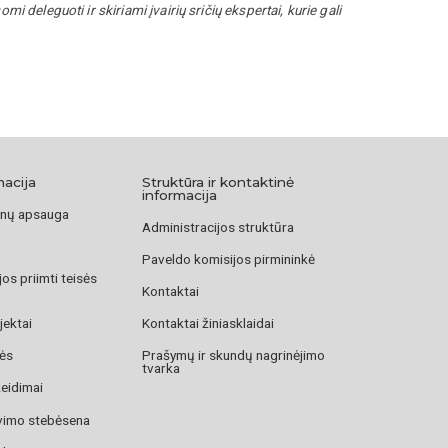
 deleguoti ir skiriami įvairių sričių ekspertai, kurie gali
macija
Struktūra ir kontaktinė
informacija
nų apsauga
Administracijos struktūra
Paveldo komisijos pirmininkė
os priimti teisės
Kontaktai
jektai
Kontaktai žiniasklaidai
zės
Prašymų ir skundų nagrinėjimo
tvarka
žeidimai
avimo stebėsena