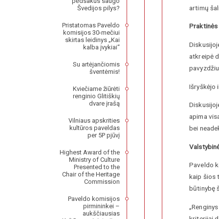
pėdsakus saugo
artimų šal
Švedijos pilys?
Pristatomas Paveldo
Praktinės 
komisijos 30-mečiui
skirtas leidinys „Kai
Diskusijoj
kalba įvykiai“
atkreipė d
Su artėjančiomis
pavyzdžiu
šventėmis!
Išryškėjo
Kviečiame žiūrėti
renginio Glitiškių
dvare įrašą
Diskusijoj
apima visa
Vilniaus apskrities
bei neade
kultūros paveldas
per 5P pjūvį
Valstybinė
Highest Award of the
Ministry of Culture
Paveldo k
Presented to the
Chair of the Heritage
kaip šios 
Commission
būtinybę š
Paveldo komisijos
pirmininkei –
„Renginys 
aukščiausias
kriterijai