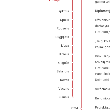
kriterijai
galima tol
Diplomatij
Lapkritis
Užsienio 
Spalis
darbe yra 
Rugsėjis
Lietuvos į
Rugpjūtis
„Taigi kol
Liepa
ką saugome
Birželis
Diskusijo
reikalų m
Gegužė
Lietuvos 
Balandis
Pasaulio 
Deimantė Z
Kovas
Vasaris
Su žemėla
Sausis
Renginio į
Projektą 
2024