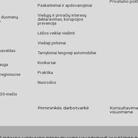
Privatumo polit
Paskatinimai ir apdovanojimai
Viešųjų ir privačių interesų
o duomenų
deklaravimas, korupcijos
a
prevencija
Lėšos veiklai viešinti
Viešieji pirkimai
paveldas
Tarnybiniai lengvieji automobiliai
Konkursai
auga
Praktika
 regionuose
Nuorodos
 30-mečio
Pirmininkės darbotvarkė
Konsultavima
visuomene