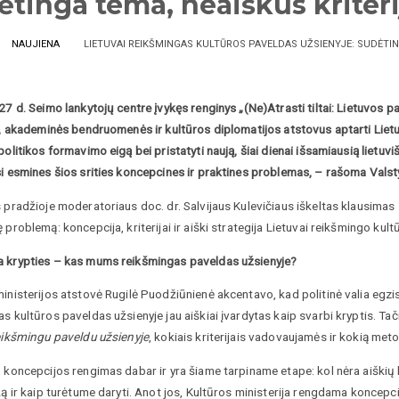
ėtinga tema, neaiškūs kriteri
NAUJIENA
LIETUVAI REIKŠMINGAS KULTŪROS PAVELDAS UŽSIENYJE: SUDĖTIN
27 d. Seimo lankytojų centre įvykęs renginys „(Ne)Atrasti tiltai: Lietuvos 
ų, akademinės bendruomenės ir kultūros diplomatijos atstovus aptarti Lietu
politikos formavimo eigą bei pristatyti naują, šiai dienai išsamiausią lietuv
si esmines šios srities koncepcines ir praktines problemas, – rašoma Vals
 pradžioje moderatoriaus doc. dr. Salvijaus Kulevičiaus iškeltas klausimas
 problemą: koncepcija, kriterijai ir aiški strategija Lietuvai reikšmingo kul
 krypties – kas mums reikšmingas paveldas užsienyje?
ministerijos atstovė Rugilė Puodžiūnienė akcentavo, kad politinė valia egz
s kultūros paveldas užsienyje jau aiškiai įvardytas kaip svarbi kryptis. Tač
reikšmingu paveldu užsienyje
, kokiais kriterijais vadovaujamės ir kokią met
 koncepcijos rengimas dabar ir yra šiame tarpiname etape: kol nėra aiškių krit
ką ir kaip turėtume daryti. Anot jos, Kultūros ministerija rengdama koncepcij