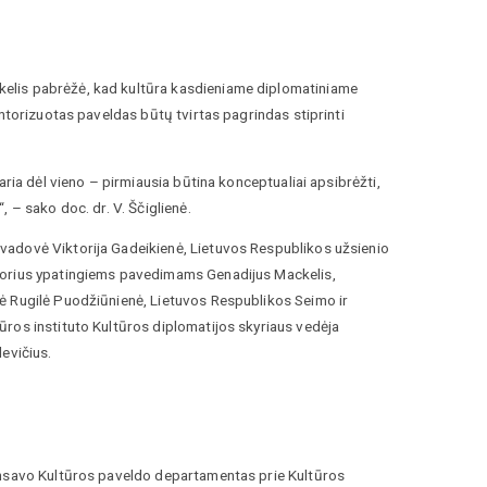
elis pabrėžė, kad kultūra kasdieniame diplomatiniame
ntorizuotas paveldas būtų tvirtas pagrindas stiprinti
aria dėl vieno – pirmiausia būtina konceptualiai apsibrėžti,
 – sako doc. dr. V. Ščiglienė.
vadovė Viktorija Gadeikienė, Lietuvos Respublikos užsienio
adorius ypatingiems pavedimams Genadijus Mackelis,
ė Rugilė Puodžiūnienė, Lietuvos Respublikos Seimo ir
ros instituto Kultūros diplomatijos skyriaus vedėja
evičius.
nansavo Kultūros paveldo departamentas prie Kultūros