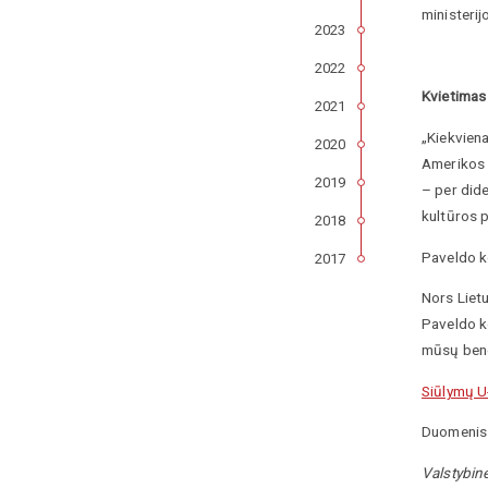
ministerij
2023
2022
Kvietimas
2021
„Kiekviena
2020
Amerikos V
2019
– per dide
kultūros p
2018
Paveldo ko
2017
Nors Lietu
Paveldo ko
mūsų bend
Siūlymų U
Duomenis 
Valstybin