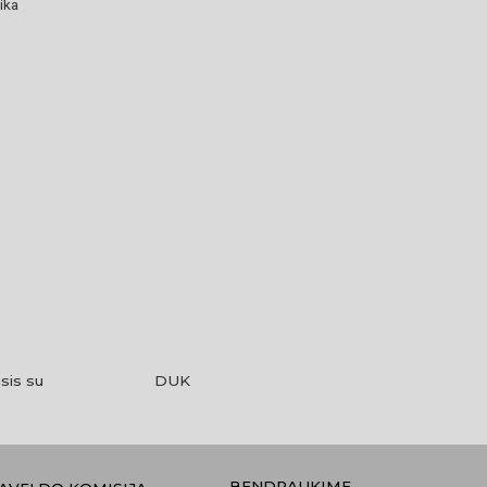
ika
sis su
DUK
BENDRAUKIME