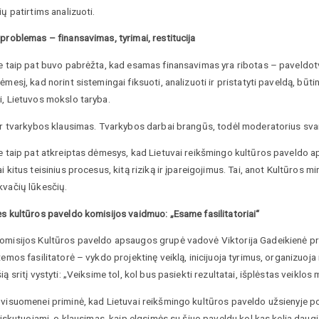
ių patirtims analizuoti.
problemas – finansavimas, tyrimai, restitucija
e taip pat buvo pabrėžta, kad esamas finansavimas yra ribotas – paveldotva
ėmesį, kad norint sistemingai fiksuoti, analizuoti ir pristatyti paveldą, būtin
i, Lietuvos mokslo taryba.
 ir tvarkybos klausimas. Tvarkybos darbai brangūs, todėl moderatorius sva
e taip pat atkreiptas dėmesys, kad Lietuvai reikšmingo kultūros paveldo ap
i kitus teisinius procesus, kitą riziką ir įpareigojimus. Tai, anot Kultūros min
kvačių lūkesčių.
s kultūros paveldo komisijos vaidmuo: „Esame fasilitatoriai“
omisijos Kultūros paveldo apsaugos grupė vadovė Viktorija Gadeikienė prim
temos fasilitatorė – vykdo projektinę veiklą, inicijuoja tyrimus, organizuoja
ią sritį vystyti: „Veiksime tol, kol bus pasiekti rezultatai, išplėstas veiklos
visuomenei priminė, kad Lietuvai reikšmingo kultūros paveldo užsienyje pol
 diskutuojami, o klausimas, kaip elgsimės su šiuo paveldu kol kas kelia da