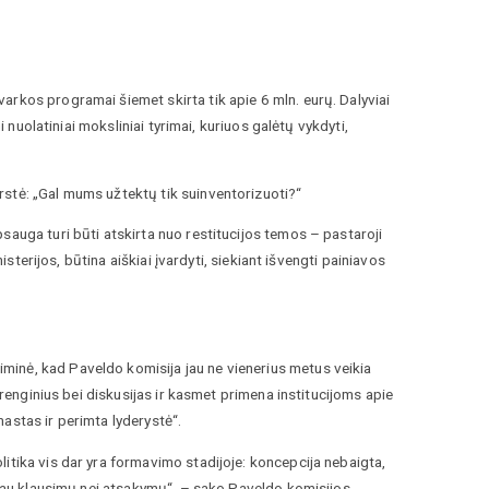
rkos programai šiemet skirta tik apie 6 mln. eurų. Dalyviai
i nuolatiniai moksliniai tyrimai, kuriuos galėtų vykdyti,
rstė: „Gal mums užtektų tik suinventorizuoti?“
sauga turi būti atskirta nuo restitucijos temos – pastaroji
isterijos, būtina aiškiai įvardyti, siekiant išvengti painiavos
inė, kad Paveldo komisija jau ne vienerius metus veikia
 renginius bei diskusijas ir kasmet primena institucijoms apie
 mastas ir perimta lyderystė“.
itika vis dar yra formavimo stadijoje: koncepcija nebaigta,
ugiau klausimų nei atsakymų“, – sako Paveldo komisijos