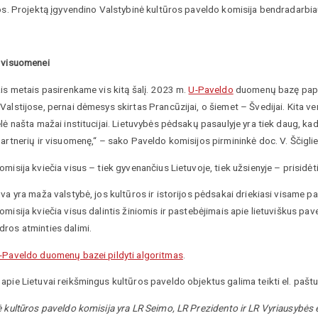
os. Projektą įgyvendino Valstybinė kultūros paveldo komisija bendradarbiau
 visuomenei
is metais pasirenkame vis kitą šalį. 2023 m.
U-Paveldo
duomenų bazę papi
alstijose, pernai dėmesys skirtas Prancūzijai, o šiemet – Švedijai. Kita v
lė našta mažai institucijai. Lietuvybės pėdsakų pasaulyje yra tiek daug, kad b
artnerių ir visuomenę,“ – sako Paveldo komisijos pirmininkė doc. V. Ščigli
misija kviečia visus – tiek gyvenančius Lietuvoje, tiek užsienyje – prisid
va yra maža valstybė, jos kultūros ir istorijos pėdsakai driekiasi visame pas
misija kviečia visus dalintis žiniomis ir pastebėjimais apie lietuviškus pav
ros atminties dalimi.
-Paveldo duomenų bazei pildyti algoritmas
.
apie Lietuvai reikšmingus kultūros paveldo objektus galima teikti el. pašt
ė kultūros paveldo komisija yra LR Seimo, LR Prezidento ir LR Vyriausybės