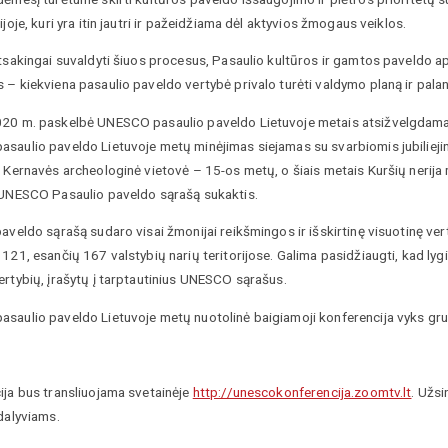
ijoje, kuri yra itin jautri ir pažeidžiama dėl aktyvios žmogaus veiklos.
tsakingai suvaldyti šiuos procesus, Pasaulio kultūros ir gamtos paveldo ap
– kiekviena pasaulio paveldo vertybė privalo turėti valdymo planą ir palan
20 m. paskelbė UNESCO pasaulio paveldo Lietuvoje metais atsižvelgdamas 
saulio paveldo Lietuvoje metų minėjimas siejamas su svarbiomis jubiliejin
, Kernavės archeologinė vietovė – 15-os metų, o šiais metais Kuršių nerija
 UNESCO Pasaulio paveldo sąrašą sukaktis.
aveldo sąrašą sudaro visai žmonijai reikšmingos ir išskirtinę visuotinę ver
121, esančių 167 valstybių narių teritorijose. Galima pasidžiaugti, kad lygin
ertybių, įrašytų į tarptautinius UNESCO sąrašus.
saulio paveldo Lietuvoje metų nuotolinė baigiamoji konferencija vyks gru
ija bus transliuojama svetainėje
http://unescokonferencija.zoomtv.lt
. Užsi
dalyviams.