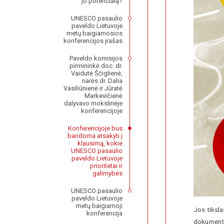
jo potencialą?
UNESCO pasaulio
paveldo Lietuvoje
metų baigiamosios
konferencijos įrašas
Paveldo komisijos
pirmininkė doc. dr.
Vaidutė Ščiglienė,
narės dr. Dalia
Vasiliūnienė ir Jūratė
Markevičienė
dalyvavo mokslinėje
konferencijoje
Konferencijoje bus
bandoma atsakyti į
klausimą, kokie
UNESCO pasaulio
paveldo Lietuvoje
prioritetai ir
galimybės
UNESCO pasaulio
paveldo Lietuvoje
metų baigiamoji
Jos tiksl
konferencija
dokumento