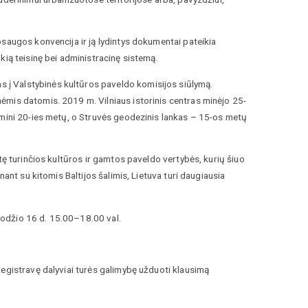
saugos konvencija ir ją lydintys dokumentai pateikia
kią teisinę bei administracinę sistemą.
į Valstybinės kultūros paveldo komisijos siūlymą.
ėmis datomis. 2019 m. Vilniaus istorinis centras minėjo 25-
 mini 20-ies metų, o Struvės geodezinis lankas – 15-os metų
tę turinčios kultūros ir gamtos paveldo vertybės, kurių šiuo
ant su kitomis Baltijos šalimis, Lietuva turi daugiausia
odžio 16 d. 15.00–18.00 val.
registravę dalyviai turės galimybę užduoti klausimą