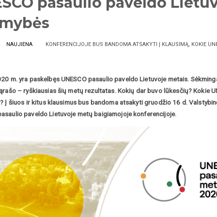
SCO pasaulio paveldo Lietuvoj
imybės
NAUJIENA
KONFERENCIJOJE BUS BANDOMA ATSAKYTI Į KLAUSIMĄ, KOKIE UNE
20 m. yra paskelbęs UNESCO pasaulio paveldo Lietuvoje metais. Sėkminga
ąrašo – ryškiausias šių metų rezultatas. Kokių dar buvo lūkesčių? Kokie U
? Į šiuos ir kitus klausimus bus bandoma atsakyti gruodžio 16 d. Valstybi
saulio paveldo Lietuvoje metų baigiamojoje konferencijoje.