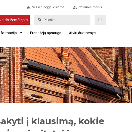
Versija neįgaliesiems
Svetainės medis
LT
veldo žemėlapis
informacija
Pranešėjų apsauga
Atviri duomenys
kyti į klausimą, kokie