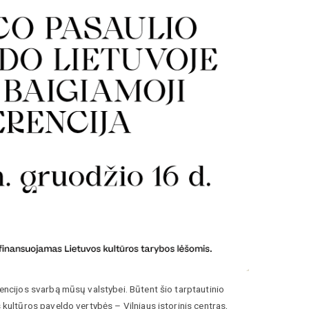
cijos svarbą mūsų valstybei. Būtent šio tarptautinio
ultūros paveldo vertybės – Vilniaus istorinis centras,