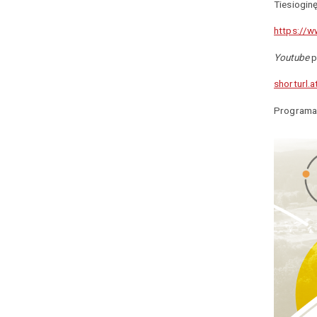
Tiesioginę
https://w
Youtube
p
shorturl.
Programa