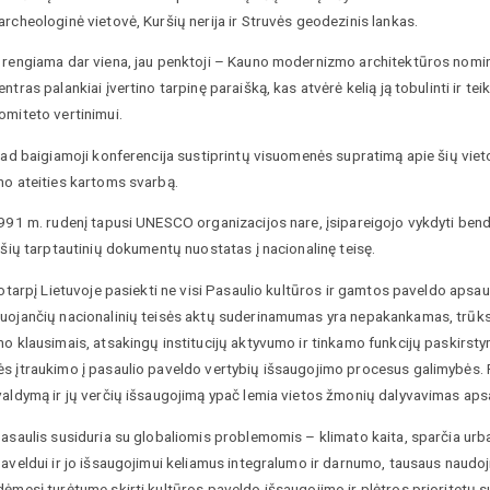
rcheologinė vietovė, Kuršių nerija ir Struvės geodezinis lankas.
 rengiama dar viena, jau penktoji – Kauno modernizmo architektūros nomi
ntras palankiai įvertino tarpinę paraišką, kas atvėrė kelią ją tobulinti ir t
omiteto vertinimui.
kad baigiamoji konferencija sustiprintų visuomenės supratimą apie šių vietov
mo ateities kartoms svarbą.
1991 m. rudenį tapusi UNESCO organizacijos nare, įsipareigojo vykdyti ben
 šių tarptautinių dokumentų nuostatas į nacionalinę teisę.
kotarpį Lietuvoje pasiekti ne visi Pasaulio kultūros ir gamtos paveldo apsa
uojančių nacionalinių teisės aktų suderinamumas yra nepakankamas, trūksta
mo klausimais, atsakingų institucijų aktyvumo ir tinkamo funkcijų paskirst
s įtraukimo į pasaulio paveldo vertybių išsaugojimo procesus galimybės. P
valdymą ir jų verčių išsaugojimą ypač lemia vietos žmonių dalyvavimas ap
asaulis susiduria su globaliomis problemomis – klimato kaita, sparčia urbani
aveldui ir jo išsaugojimui keliamus integralumo ir darnumo, tausaus naudoji
ėmesį turėtume skirti kultūros paveldo išsaugojimo ir plėtros prioritetų s