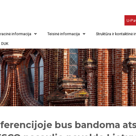
U-Pa
racinė informacija
Teisinė informacija
Struktūra ir kontaktinė 
DUK
ferencijoje bus bandoma atsa