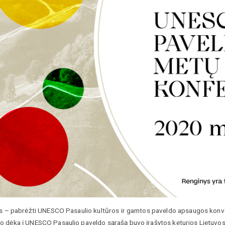
as – pabrėžti UNESCO Pasaulio kultūros ir gamtos paveldo apsaugos konven
 dėka į UNESCO Pasaulio paveldo sąrašą buvo įrašytos keturios Lietuvos k