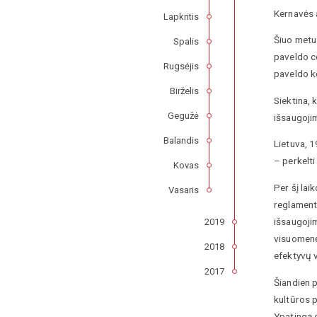
Kernavės a
Lapkritis
Šiuo metu
Spalis
paveldo ce
Rugsėjis
paveldo k
Birželis
Siektina, 
Gegužė
išsaugoji
Balandis
Lietuva, 
– perkelti
Kovas
Per šį lai
Vasaris
reglament
išsaugoji
2019
visuomenė
2018
efektyvų 
2017
Šiandien p
kultūros p
Ypatingą d