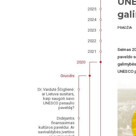
UNE
2025
gal
2024
PRADŽIA
2023
2022
Seimas 20
2021
paveldo s
2020
galimybės
UNESCO pa
Gruodis
Dr. Vaidutė Ščiglienė:
ar Lietuva susitars,
kaip saugoti savo
UNESCO pasaulio
paveldą?
Didėjantis
finansavimas
kultūros paveldui. Ar
savivaldybės įvertino