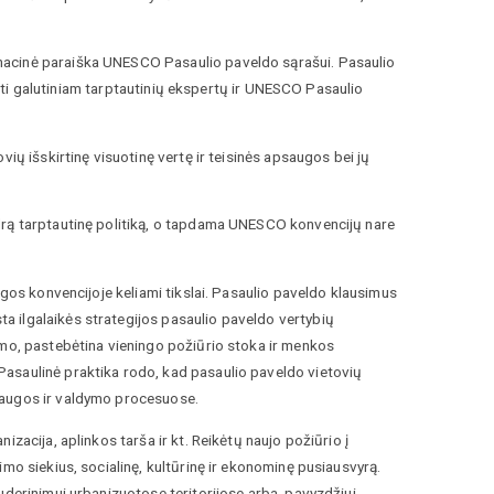
nacinė paraiška UNESCO Pasaulio paveldo sąrašui. Pasaulio
eikti galutiniam tarptautinių ekspertų ir UNESCO Pasaulio
ių išskirtinę visuotinę vertę ir teisinės apsaugos bei jų
drą tarptautinę politiką, o tapdama UNESCO konvencijų nare
ugos konvencijoje keliami tikslai. Pasaulio paveldo klausimus
 ilgalaikės strategijos pasaulio paveldo vertybių
ymo, pastebėtina vieningo požiūrio stoka ir menkos
asaulinė praktika rodo, kad pasaulio paveldo vietovių
saugos ir valdymo procesuose.
zacija, aplinkos tarša ir kt. Reikėtų naujo požiūrio į
mo siekius, socialinę, kultūrinę ir ekonominę pusiausvyrą.
uderinimui urbanizuotose teritorijose arba, pavyzdžiui,