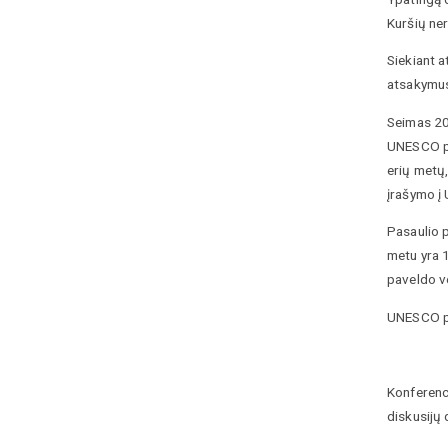
Kuršių ner
Siekiant a
atsakymus 
Seimas 20
UNESCO pa
erių metų
įrašymo į
Pasaulio p
metu yra 1
paveldo v
UNESCO pa
Konferenc
diskusijų 