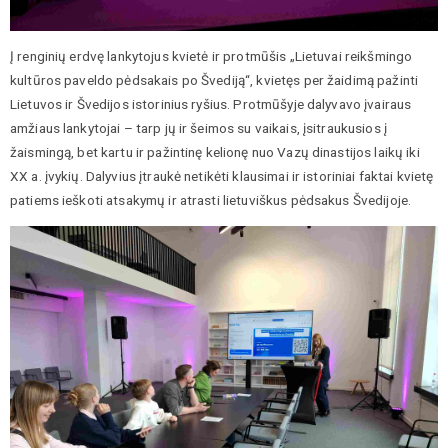
Į renginių erdvę lankytojus kvietė ir protmūšis „Lietuvai reikšmingo
kultūros paveldo pėdsakais po Švediją“, kvietęs per žaidimą pažinti
Lietuvos ir Švedijos istorinius ryšius. Protmūšyje dalyvavo įvairaus
amžiaus lankytojai – tarp jų ir šeimos su vaikais, įsitraukusios į
žaismingą, bet kartu ir pažintinę kelionę nuo Vazų dinastijos laikų iki
XX a. įvykių. Dalyvius įtraukė netikėti klausimai ir istoriniai faktai kvietę
patiems ieškoti atsakymų ir atrasti lietuviškus pėdsakus Švedijoje.