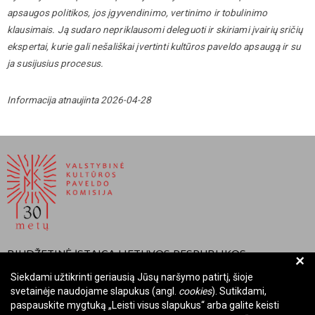
apsaugos politikos, jos įgyvendinimo, vertinimo ir tobulinimo
klausimais. Ją sudaro nepriklausomi deleguoti ir skiriami įvairių sričių
ekspertai, kurie gali nešališkai įvertinti kultūros paveldo apsaugą ir su
ja susijusius procesus.
Informacija atnaujinta 2026-04-28
BIUDŽETINĖ ĮSTAIGA LIETUVOS RESPUBLIKOS
+
VALSTYBINĖ KULTŪROS PAVELDO KOMISIJA
Siekdami užtikrinti geriausią Jūsų naršymo patirtį, šioje
svetainėje naudojame slapukus (angl.
cookies
). Sutikdami,
Įmonės kodas: Juridinių asmenų registre 288700520
paspauskite mygtuką „Leisti visus slapukus“ arba galite keisti
Adresas: Rūdninkų g. 13, 01135 Vilnius