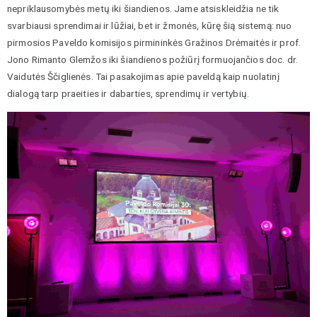
nepriklausomybės metų iki šiandienos. Jame atsiskleidžia ne tik
svarbiausi sprendimai ir lūžiai, bet ir žmonės, kūrę šią sistemą: nuo
pirmosios Paveldo komisijos pirmininkės Gražinos Drėmaitės ir prof.
Jono Rimanto Glemžos iki šiandienos požiūrį formuojančios doc. dr.
Vaidutės Ščiglienės. Tai pasakojimas apie paveldą kaip nuolatinį
dialogą tarp praeities ir dabarties, sprendimų ir vertybių.