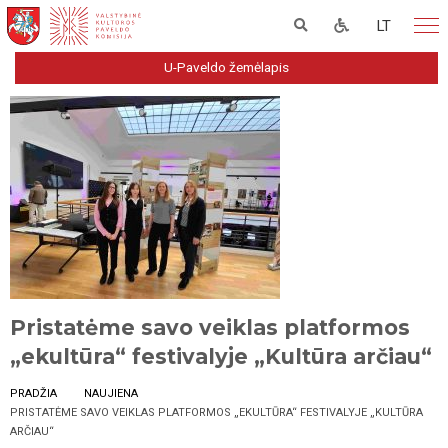
LT
U-Paveldo žemėlapis
Pristatėme savo veiklas platformos
„ekultūra“ festivalyje „Kultūra arčiau“
PRADŽIA
NAUJIENA
PRISTATĖME SAVO VEIKLAS PLATFORMOS „EKULTŪRA“ FESTIVALYJE „KULTŪRA
ARČIAU“