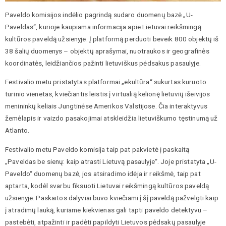
Paveldo komisijos indėlio pagrindą sudaro duomenų bazė „U-
Paveldas“, kurioje kaupiama informacija apie Lietuvai reikšmingą
kultūros paveldą užsienyje. Į platformą perduoti beveik 800 objektų iš
38 šalių duomenys – objektų aprašymai, nuotraukos ir geografinės
koordinatės, leidžiančios pažinti lietuviškus pėdsakus pasaulyje.
Festivalio metu pristatytas platformai „ekultūra“ sukurtas kuruoto
turinio vienetas, kviečiantis leistis į virtualią kelionę lietuvių išeivijos
menininkų keliais Jungtinėse Amerikos Valstijose. Čia interaktyvus
žemėlapis ir vaizdo pasakojimai atskleidžia lietuviškumo tęstinumą už
Atlanto.
Festivalio metu Paveldo komisija taip pat pakvietė į paskaitą
„Paveldas be sienų: kaip atrasti Lietuvą pasaulyje“. Joje pristatyta „U-
Paveldo“ duomenų bazė, jos atsiradimo idėja ir reikšmė, taip pat
aptarta, kodėl svarbu fiksuoti Lietuvai reikšmingą kultūros paveldą
užsienyje. Paskaitos dalyviai buvo kviečiami į šį paveldą pažvelgti kaip
į atradimų lauką, kuriame kiekvienas gali tapti paveldo detektyvu –
pastebėti, atpažinti ir padėti papildyti Lietuvos pėdsakų pasaulyje