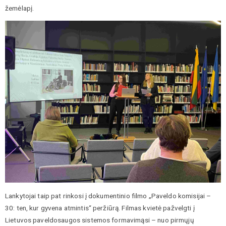
žemėlapį.
Lankytojai taip pat rinkosi į dokumentinio filmo „Paveldo komisijai –
30: ten, kur gyvena atmintis“ peržiūrą. Filmas kvietė pažvelgti į
Lietuvos paveldosaugos sistemos formavimąsi – nuo pirmųjų