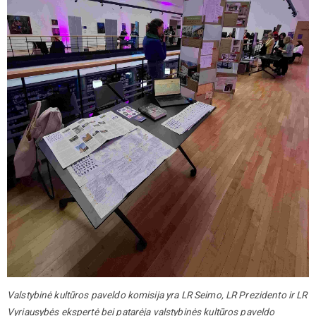
Valstybinė kultūros paveldo komisija yra LR Seimo, LR Prezidento ir LR
Vyriausybės ekspertė bei patarėja valstybinės kultūros paveldo