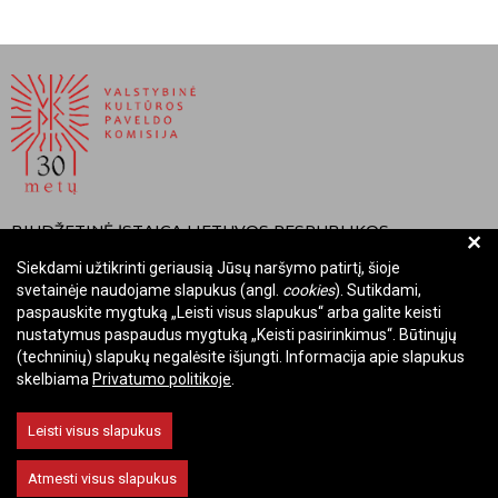
BIUDŽETINĖ ĮSTAIGA LIETUVOS RESPUBLIKOS
+
VALSTYBINĖ KULTŪROS PAVELDO KOMISIJA
Siekdami užtikrinti geriausią Jūsų naršymo patirtį, šioje
svetainėje naudojame slapukus (angl.
cookies
). Sutikdami,
Įmonės kodas: Juridinių asmenų registre 288700520
paspauskite mygtuką „Leisti visus slapukus“ arba galite keisti
Adresas: Rūdninkų g. 13, 01135 Vilnius
nustatymus paspaudus mygtuką „Keisti pasirinkimus“. Būtinųjų
Telefonas: +370 699 13972
(techninių) slapukų negalėsite išjungti. Informacija apie slapukus
El. paštas: komisija@vkpk.lt
skelbiama
Privatumo politikoje
.
BENDRAUKIME
Leisti visus slapukus
Atmesti visus slapukus