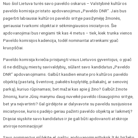
Nuo šiol Lietuva turės savo paveldo oskarus – Valstybinė kultūros
paveldo komisija pristato apdovanojimus „Paveldo DNR“. Jais bus
pagerbti labiausiai kultūros paveldo srityje pasižymėję žmonės,
geriausiai tvarkomi objektai ir sėkmingiausios iniciatyvos. Šie
apdovanojimai bus rengiami tik kas 4 metus – tiek, kiek trunka vienos
Paveldo komisijos kadencija, todėl nominantai atrenkami ypač
kruopščiai.
Paveldo komisija kviečia prisijungti visus Lietuvos gyventojus, o ypač
iš ne didžiųjų miestų savivaldybių, siūlant savo kandidatus „Paveldo
DNR“ apdovanojimams. Galbūt kasdien einate pro kultūros paveldo
objektą (pastatą, šventovę, pakelės koplytėlę, piliakalnį, ar senovinį
parką), kuriuo rūpinamasi, bet mažai kas apie jį žino? Galbūt žinote
žmonių, kurie Jūsų manymu daug nuveikė paveldo išsaugojimo srityje,
bet yra neįvertinti? Gal girdėjote ar dalyvavote su paveldu susijusiose
iniciatyvose, kurios padėjo geriau pažinti paveldo objektą ar laikmetį?
Drąsiai siųskite savo kandidatus ir jie gali būti apdovanoti atskiroje
atviroje nominacijoje!
Savo nominantus siūlykite el. paštu: apdovanojimai@vkpk.lt iki birželio