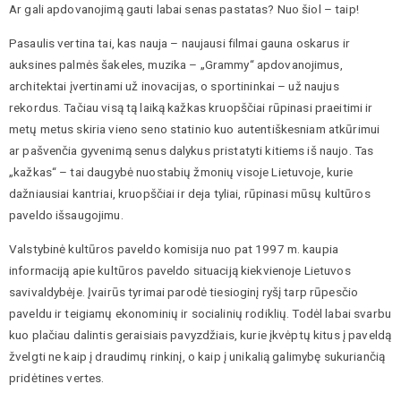
Ar gali apdovanojimą gauti labai senas pastatas? Nuo šiol – taip!
Pasaulis vertina tai, kas nauja – naujausi filmai gauna oskarus ir
auksines palmės šakeles, muzika – „Grammy“ apdovanojimus,
architektai įvertinami už inovacijas, o sportininkai – už naujus
rekordus. Tačiau visą tą laiką kažkas kruopščiai rūpinasi praeitimi ir
metų metus skiria vieno seno statinio kuo autentiškesniam atkūrimui
ar pašvenčia gyvenimą senus dalykus pristatyti kitiems iš naujo. Tas
„kažkas“ – tai daugybė nuostabių žmonių visoje Lietuvoje, kurie
dažniausiai kantriai, kruopščiai ir deja tyliai, rūpinasi mūsų kultūros
paveldo išsaugojimu.
Valstybinė kultūros paveldo komisija nuo pat 1997 m. kaupia
informaciją apie kultūros paveldo situaciją kiekvienoje Lietuvos
savivaldybėje. Įvairūs tyrimai parodė tiesioginį ryšį tarp rūpesčio
paveldu ir teigiamų ekonominių ir socialinių rodiklių. Todėl labai svarbu
kuo plačiau dalintis geraisiais pavyzdžiais, kurie įkvėptų kitus į paveldą
žvelgti ne kaip į draudimų rinkinį, o kaip į unikalią galimybę sukuriančią
pridėtines vertes.