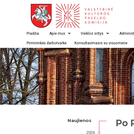
Pradžia
Apie mus
Veiklos sritys
Administ
Pirmininkės darbotvarkė
Konsultavimasis su visuomene
Po 
Naujienos
2026