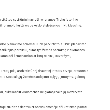
šreikštas susirūpinimas dėl rengiamos Trakų istorinio
ilnojamojo kultūros paveldo stebėsenos ir kt. klausimų.
parko planavimo schemai. KPD patvirtintoje TINP planavimo
paaiškėjus poreikiui, numatyti žemės paėmimą visuomenės
liams dėl žemėnaudos ar kitų teisinių suvaržymų,
akų pilių architektūrinį draustinį ir tokiu atveju, draustinio
ntis Specialiųjų žemės naudojimo sąlygų įstatymu, galiotų
ku, sukeliančiu visuomenės neigiamą reakciją. Rezervato
toje sukeltos destrukcijos visuomenėje dėl ketinimo paimti