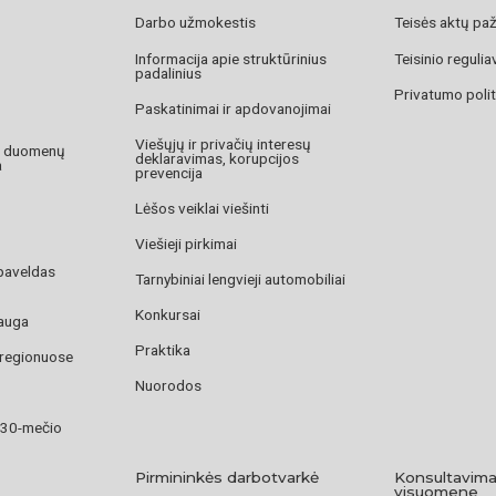
Darbo užmokestis
Teisės aktų pa
Informacija apie struktūrinius
Teisinio reguli
padalinius
Privatumo polit
Paskatinimai ir apdovanojimai
Viešųjų ir privačių interesų
o duomenų
deklaravimas, korupcijos
a
prevencija
Lėšos veiklai viešinti
Viešieji pirkimai
paveldas
Tarnybiniai lengvieji automobiliai
Konkursai
auga
Praktika
 regionuose
Nuorodos
 30-mečio
Pirmininkės darbotvarkė
Konsultavima
visuomene