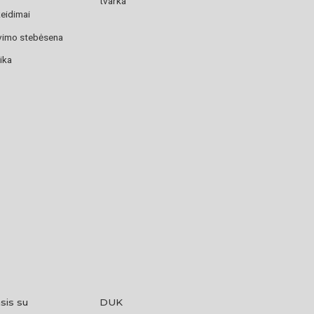
tvarka
žeidimai
avimo stebėsena
ika
sis su
DUK