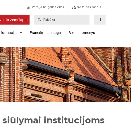
Versija neįgaliesiems
Svetainės medis
LT
veldo žemėlapis
informacija
Pranešėjų apsauga
Atviri duomenys
 siūlymai institucijoms