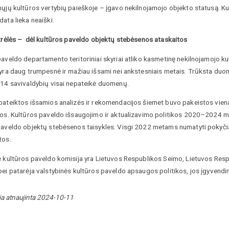
ųjų kultūros vertybių paieškoje – įgavo nekilnojamojo objekto statusą. Kul
ata lieka neaiški.
strėlės – dėl kultūros paveldo objektų stebėsenos ataskaitos
paveldo departamento teritoriniai skyriai atliko kasmetinę nekilnojamojo k
 yra daug trumpesnė ir mažiau išsami nei ankstesniais metais. Trūksta du
 14 savivaldybių visai nepateikė duomenų.
ateiktos išsamios analizės ir rekomendacijos šiemet buvo pakeistos viena 
jos. Kultūros paveldo išsaugojimo ir aktualizavimo politikos 2020–2024 m
paveldo objektų stebėsenos taisykles. Visgi 2022 metams numatyti pokyči
tos.
ė kultūros paveldo komisija yra Lietuvos Respublikos Seimo, Lietuvos Res
ei patarėja valstybinės kultūros paveldo apsaugos politikos, jos įgyvendin
ja atnaujinta 2024-10-11