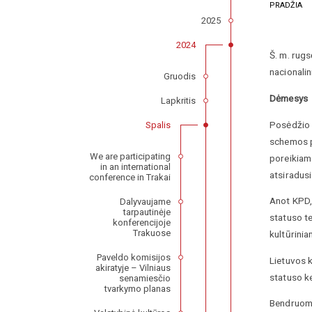
PRADŽIA
2025
2024
Š. m. rugs
nacionali
Gruodis
Dėmesys –
Lapkritis
Posėdžio 
Spalis
schemos p
We are participating
poreikiam
in an international
atsiradus
conference in Trakai
Anot KPD, 
Dalyvaujame
tarpautinėje
statuso t
konferencijoje
Trakuose
kultūrini
Paveldo komisijos
Lietuvos 
akiratyje – Vilniaus
statuso ke
senamiesčio
tvarkymo planas
Bendruome