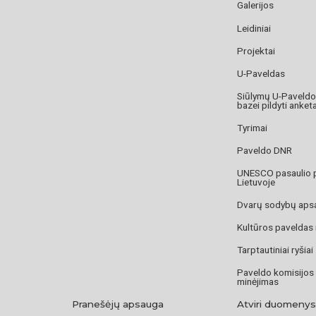
Galerijos
Leidiniai
Projektai
U-Paveldas
Siūlymų U-Paveld
bazei pildyti anket
Tyrimai
Paveldo DNR
UNESCO pasaulio 
Lietuvoje
Dvarų sodybų aps
Kultūros paveldas
Tarptautiniai ryšiai
Paveldo komisijos
minėjimas
Pranešėjų apsauga
Atviri duomenys