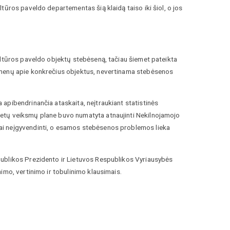
tūros paveldo departementas šią klaidą taiso iki šiol, o jos
ultūros paveldo objektų stebėseną, tačiau šiemet pateikta
omenų apie konkrečius objektus, nevertinama stebėsenos
apibendrinančia ataskaita, neįtraukiant statistinės
etų veiksmų plane buvo numatyta atnaujinti Nekilnojamojo
ai neįgyvendinti, o esamos stebėsenos problemos lieka
publikos Prezidento ir Lietuvos Respublikos Vyriausybės
imo, vertinimo ir tobulinimo klausimais.