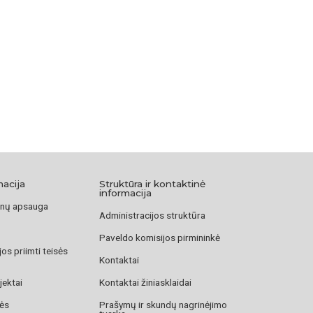
macija
Struktūra ir kontaktinė
informacija
nų apsauga
Administracijos struktūra
Paveldo komisijos pirmininkė
os priimti teisės
Kontaktai
jektai
Kontaktai žiniasklaidai
zės
Prašymų ir skundų nagrinėjimo