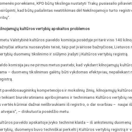
menės poreikiams, KPD būtų tikslinga nustatyti Trakų pusiasalio piliavietė
asirūpinti, kad būtų pašalintas neatitikimas dėl Nekilnojamojo turto regi
ribų“.
kilnojamųjų kultūros vertybių apskaitos problemos
etu Valstybinė kultūros paveldo komisija posėdyje pritarė viso 140 kilnoj
ažnyčiai atkurta nuosavybės teisė, taip pat įvairiose bažnyčiose, Lietuvo
ertybių duomenų tikslinimo ir siūlymo įrašyti į Kultūros vertybių registrą.
veldo komisija jau ne pirmus metus pastebi, kad vykdant kilnojamųjų kultū
ama – duomenų tikslinimas galėtų būti vykdomas efektyviau, nepaliekant nuo
egistrą.
t paveldosaugininkų kompetencijos ir mokslinių žinių, kilnojamųjų kultūr
 teikiant biurokratiniams apribojimams ir techniniams Kultūros vertybių 
 vertės kūriniai dažnai neišbraukiami iš registro, o dar svarbiau – naujai 
s atvejais“, – diskutuota posėdžio metu.
ultūros paveldo apskaitoje įvyko techninė klaida – iš ankstesnių duomenų b
ertybių, duomenys buvo techniškai perkelti į Kultūros vertybių registrą ir