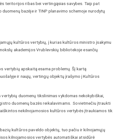
s teritorijos ribas bei vertingąsias savybes. Taip pat
stro duomenų bazėje ir TINP planavimo schemoje nurodytų
amųjų kultūros vertybių, į kurias kultūros ministro įsakymu
s mokslų akademijos Vrublevskių bibliotekoje esančių
ros vertybių apskaitą esama problemų. Šį kartą
šalyje ir naujų, vertingų objektų įrašymo į Kultūros
os vertybių duomenų tikslinimas vykdomas nekokybiškai,
registro duomenų bazės reikalavimams. Sovietmečiu įtraukti
išaiškintos nekilnojamosios kultūros vertybės įtraukiamos tik
azių kultūros paveldo objektų, tuo pačiu ir kilnojamųjų
 visos kilnojamosios vertybės automatiškai atsidūrė