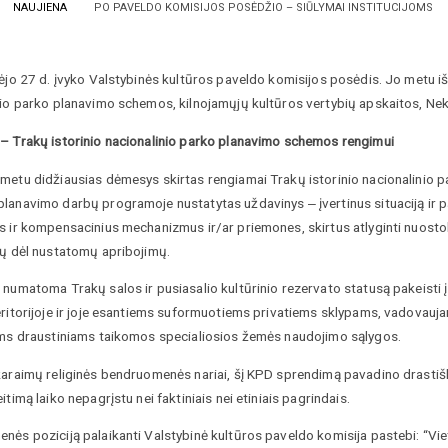
NAUJIENA
PO PAVELDO KOMISIJOS POSĖDŽIO – SIŪLYMAI INSTITUCIJOMS
ėjo 27 d. įvyko Valstybinės kultūros paveldo komisijos posėdis. Jo metu i
nio parko planavimo schemos, kilnojamųjų kultūros vertybių apskaitos, Nek
 Trakų istorinio nacionalinio parko planavimo schemos rengimui
metu didžiausias dėmesys skirtas rengiamai Trakų istorinio nacionalinio 
lanavimo darbų programoje nustatytas uždavinys ‒ įvertinus situaciją ir 
s ir kompensacinius mechanizmus ir/ar priemones, skirtus atlyginti nuosto
ių dėl nustatomų apribojimų.
numatoma Trakų salos ir pusiasalio kultūrinio rezervato statusą pakeisti į Tr
eritorijoje ir joje esantiems suformuotiems privatiems sklypams, vadovauja
ams draustiniams taikomos specialiosios žemės naudojimo sąlygos.
karaimų religinės bendruomenės nariai, šį KPD sprendimą pavadino drastiš
itimą laiko nepagrįstu nei faktiniais nei etiniais pagrindais.
nės poziciją palaikanti Valstybinė kultūros paveldo komisija pastebi: “Vie