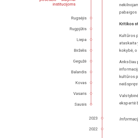
institucijoms
nekilnojam
pabaigos d
Rugsėjis
Kritikos 
Rugpjūtis
Kultūros 
Liepa
ataskaita
kokybė, o
Birželis
Gegužė
Anksčiau p
informaci
Balandis
kultūros 
Kovas
neišspręs
Vasaris
Valstybin
ekspertė b
Sausis
2023
Informaci
2022