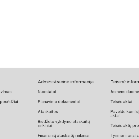
Administracinė informacija
Teisinė infor
avimas
Nuostatai
Asmens duome
 posėdžiai
Planavimo dokumentai
Teisės aktai
Ataskaitos
Paveldo komisij
aktai
Biudžeto vykdymo ataskaitų
rinkiniai
Teisės aktų pro
Finansinių ataskaitų rinkiniai
Tyrimai ir anali