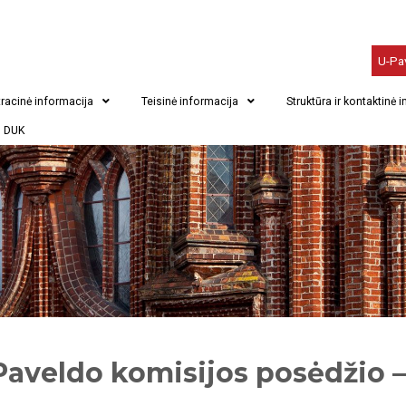
U-Pa
racinė informacija
Teisinė informacija
Struktūra ir kontaktinė 
DUK
Paveldo komisijos posėdžio –