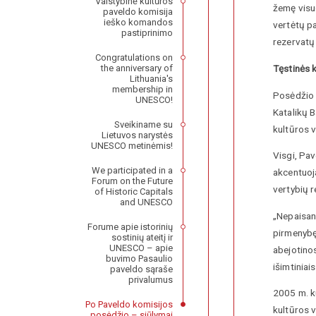
Valstybinė kultūros
žemę visuo
paveldo komisija
ieško komandos
vertėtų p
pastiprinimo
rezervatų 
Congratulations on
Tęstinės 
the anniversary of
Lithuania's
membership in
Posėdžio m
UNESCO!
Katalikų B
Sveikiname su
kultūros v
Lietuvos narystės
UNESCO metinėmis!
Visgi, Pa
We participated in a
akcentuoj
Forum on the Future
vertybių r
of Historic Capitals
and UNESCO
„Nepaisan
Forume apie istorinių
pirmenybę
sostinių ateitį ir
UNESCO – apie
abejotinos
buvimo Pasaulio
išimtiniai
paveldo sąraše
privalumus
2005 m. k
Po Paveldo komisijos
kultūros v
posėdžio – siūlymai