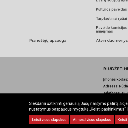
Kultūros paveldas
Tarptautiniai ryšiai
Paveldo komisijos
minėjimas
Pranešėjų apsauga
Atviri duomenys
BIUDŽETIN
Įmonės kodas:
Adresas: Rūdni
Telefonas: +3
El. paštas: ko
Siekdami užtikrinti geriausią Jūsų naršymo patirtį, šio
nustatymus paspaudus mygtuką „Keisti pasirinkimus“. Bū
Leisti visus slapukus
Atmesti visus slapukus
Keisti
© 2026 Valstybinė kultūros paveldo komisija. Visos teisės saug