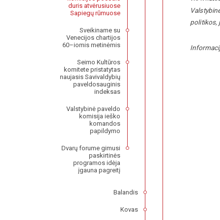
duris atvėrusiuose
Valstybin
Sapiegų rūmuose
politikos,
Sveikiname su
Venecijos chartijos
60–iomis metinėmis
Informaci
Seimo Kultūros
komitete pristatytas
naujasis Savivaldybių
paveldosauginis
indeksas
Valstybinė paveldo
komisija ieško
komandos
papildymo
Dvarų forume gimusi
paskirtinės
programos idėja
įgauna pagreitį
Balandis
Kovas