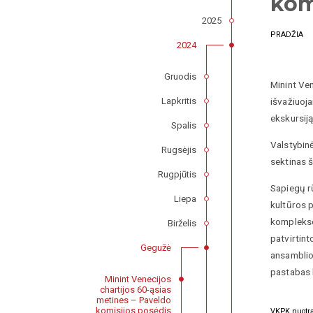
kom
2025
PRADŽIA
2024
Gruodis
Minint Ve
Lapkritis
išvažiuoj
ekskursij
Spalis
Valstybinė
Rugsėjis
sektinas 
Rugpjūtis
Sapiegų rū
Liepa
kultūros p
komplekso
Birželis
patvirtin
Gegužė
ansamblio
pastabas b
Minint Venecijos
chartijos 60-ąsias
metines – Paveldo
komisijos posėdis
VKPK nuotr