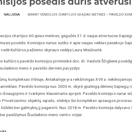
isijos posėdis duris atvėru
NAUJIENA
MININT VENECIJOS CHARTIJOS 60-ĄSIAS METINES – PAVELDO KO
necijos chartijos 60-ąsias metines, gegužės 31 d. naujai atvertuose Sapi
amasis posėdis. Komisijos narius sutiko ir apie naujas veiklas pasakojo S
ą vedė Kultūros pažinimo skyriaus vedėja Laura Misiūnaitė.
s kultūros paveldo komisijos pirmininkė doc. dr. Vaidutė Ščiglienė posėdyj
šiuolaikinio meno ir paveldo dermės pavyzdys.
mų kompleksas Vilniuje, Antakalnyje yra reikšmingas XVII a. nekilnojamojo 
aminklais. Paveldo komisija nuo 2005 m. skyrė ypatingą dėmesį Sapiegų rūmų
 išsaugojimo ir tvarkymo klausimams spręsti. Paveldo komisijos nariai siū
to Privatizavimo objektų sąrašo, stebėjo šio komplekso apsaugos procesu
 būklės bei galimybių jį pagerinti. Nuo 2018 m. Paveldo komisija dalyvavo
ei pasiūlymus Šiuolaikinio meno centro vizijai.
auka