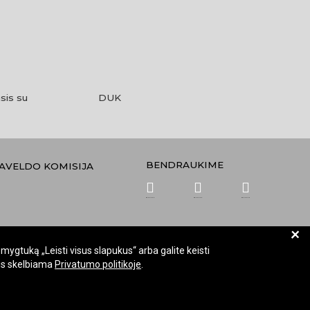
sis su
DUK
BENDRAUKIME
PAVELDO KOMISIJA
+
mygtuką „Leisti visus slapukus“ arba galite keisti
kus skelbiama
Privatumo politikoje
.
Keisti slapukų nustatymus