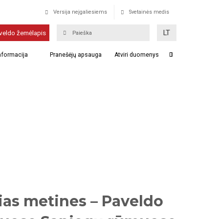
Versija neįgaliesiems
Svetainės medis
LT
veldo žemėlapis
informacija
Pranešėjų apsauga
Atviri duomenys
ias metines – Paveldo