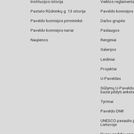
Institucijos istorija
Veiklos reglament
Pastato Rūdninkų g. 13 istorija
Paveldo komisijos
Paveldo komisijos pirmininkė
Darbo grupės
Paveldo komisijos nariai
Paslaugos
Naujienos
Renginiai
Galerijos
Leidiniai
Projektai
U-Paveldas
Siūlymų U-Paveld
bazei pildyti anket
Tyrimai
Paveldo DNR
UNESCO pasaulio 
Lietuvoje
Dvarų sodybų aps