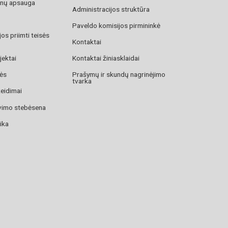
nų apsauga
Administracijos struktūra
Paveldo komisijos pirmininkė
os priimti teisės
Kontaktai
jektai
Kontaktai žiniasklaidai
zės
Prašymų ir skundų nagrinėjimo
tvarka
žeidimai
avimo stebėsena
ika