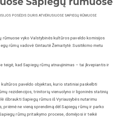
siuose Sapiegų rūmuose
MISIJOS POSĖDIS DURIS ATVĖRUSIUOSE SAPIEGŲ RŪMUOSE
egų rūmuose vyko Valstybinės kultūros paveldo komisijos
apiegų rūmų vadovė Gintautė Žemaitytė. Susitikimo metu
e teigė, kad Sapiegų rūmų atnaujinimas – tai įkvepiantis ir
kultūros paveldo objektas, kurio statiniai paskelbti
 rezidencijos, trinitorių vienuolyno ir ligoninės statinių
lė išbraukti Sapiegų rūmus iš Vyriausybės nutarimu
s, priėmė ne vieną sprendimą dėl Sapiegų rūmų ir parko
 Sapiegų rūmų pritaikymo procese, domėjosi ir teikė