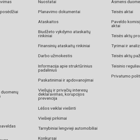
avimas
Nuostatai
Asmens duome
 posėdžiai
Planavimo dokumentai
Teisės aktai
Ataskaitos
Paveldo komisij
aktai
Biudžeto vykdymo ataskaitų
rinkiniai
Teisės aktų pro
Finansinių ataskaitų rinkiniai
Tyrimai ir anali
Darbo užmokestis
Teisės aktų pa
Informacija apie struktūrinius
Teisinio reguli
padalinius
Privatumo polit
Paskatinimai ir apdovanojimai
Viešųjų ir privačių interesų
o duomenų
deklaravimas, korupcijos
a
prevencija
Lėšos veiklai viešinti
Viešieji pirkimai
paveldas
Tarnybiniai lengvieji automobiliai
Konkursai
auga