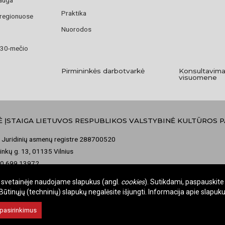
Praktika
 regionuose
Nuorodos
 30-mečio
Pirmininkės darbotvarkė
Konsultavima
visuomene
Ė ĮSTAIGA LIETUVOS RESPUBLIKOS VALSTYBINĖ KULTŪROS 
 Juridinių asmenų registre 288700520
nkų g. 13, 01135 Vilnius
70 699 13972
misija@vkpk.lt
je svetainėje naudojame slapukus (angl.
cookies
). Sutikdami, paspauskite 
tinųjų (techninių) slapukų negalėsite išjungti. Informacija apie slapu
 pasirinkimus
omos.