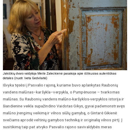
Jakiškių dvaro valdytoja Meilė Zaleckienė pasakoja apie išlikusias autentiškas
detales (nuotr. Iveta Gedvilaitė)
Išvyka tęsėsi į Pasvalio rajoną, kuriame buvo aplankytas Raubonių
vandens malūnas–karšykla–verpykla, o Pumpėnuose – tvarkomas
malūnas. Su Raubonių vandens malūno-karšyklos-verpyklos istorija ir
šiandienine veikla supažindino Vaidotas Gikys, gyvai pademonstravęs
malūno įrengimų veikimą ir vilnos siūlų gamybą, o Gintarė Gikienė
svečiams aprodė veltinių gamybos techniką ir originalią vilnos pirtį. Į
susitikimą taip pat atvyko Pasvalio rajono savivaldybės meras