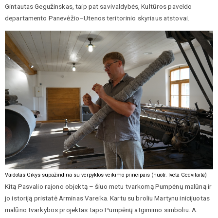
Gintautas Gegužinskas, taip pat savivaldybės, Kultūros paveldo
departamento Panevėžio–Utenos teritorinio skyriaus atstovai.
Vaidotas Gikys supažindina su verpyklos veikimo principais (nuotr. Iveta Gedvilaitė)
Kitą Pasvalio rajono objektą – šiuo metu tvarkomą Pumpėnų malūną ir
jo istoriją pristatė Arminas Vareika. Kartu su broliu Martynu inicijuotas
malūno tvarkybos projektas tapo Pumpėnų atgimimo simboliu. A.