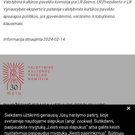
Valstybinė kultūros paveldo komisija yra LR Seimo, LR Prezidento ir LR
Vyriausybės ekspertė ir patarėja valstybinės kultūros paveldo
apsaugos politikos, jos įgyvendinimo, vertinimo ir tobulinimo
klausimais.
Informacija atnaujinta 2024-02-14
BIUDŽETINĖ ĮSTAIGA LIETUVOS RESPUBLIKOS
+
VALSTYBINĖ KULTŪROS PAVELDO KOMISIJA
Siekdami užtikrinti geriausią Jūsų naršymo patirtį, šioje
svetainėje naudojame slapukus (angl.
cookies
). Sutikdami,
Įmonės kodas: Juridinių asmenų registre 288700520
paspauskite mygtuką „Leisti visus slapukus“ arba galite keisti
Adresas: Rūdninkų g. 13, 01135 Vilnius
nustatymus paspaudus mygtuką „Keisti pasirinkimus“. Būtinųjų