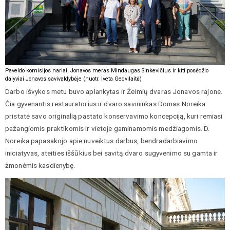
Paveldo komisijos nariai, Jonavos meras Mindaugas Sinkevičius ir kiti posėdžio
dalyviai Jonavos savivaldybėje (nuotr. Iveta Gedvilaitė)
Darbo išvykos metu buvo aplankytas ir Žeimių dvaras Jonavos rajone.
Čia gyvenantis restauratorius ir dvaro savininkas Domas Noreika
pristatė savo originalią pastato konservavimo koncepciją, kuri remiasi
pažangiomis praktikomis ir vietoje gaminamomis medžiagomis. D.
Noreika papasakojo apie nuveiktus darbus, bendradarbiavimo
iniciatyvas, ateities iššūkius bei savitą dvaro sugyvenimo su gamta ir
žmonėmis kasdienybę.