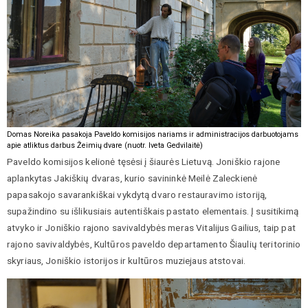
Domas Noreika pasakoja Paveldo komisijos nariams ir administracijos darbuotojams
apie atliktus darbus Žeimių dvare (nuotr. Iveta Gedvilaitė)
Paveldo komisijos kelionė tęsėsi į šiaurės Lietuvą. Joniškio rajone
aplankytas Jakiškių dvaras, kurio savininkė Meilė Zaleckienė
papasakojo savarankiškai vykdytą dvaro restauravimo istoriją,
supažindino su išlikusiais autentiškais pastato elementais. Į susitikimą
atvyko ir Joniškio rajono savivaldybės meras Vitalijus Gailius, taip pat
rajono savivaldybės, Kultūros paveldo departamento Šiaulių teritorinio
skyriaus, Joniškio istorijos ir kultūros muziejaus atstovai.