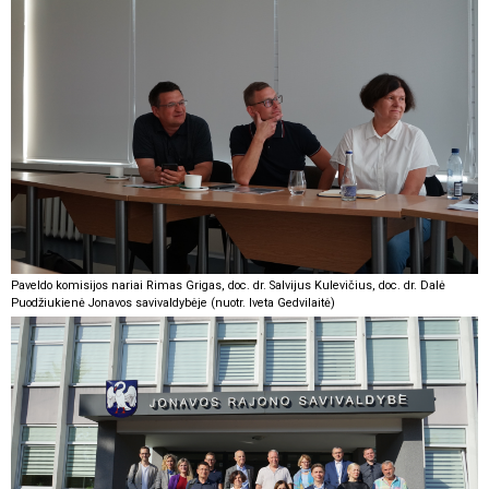
Paveldo komisijos nariai Rimas Grigas, doc. dr. Salvijus Kulevičius, doc. dr. Dalė
Puodžiukienė Jonavos savivaldybėje (nuotr. Iveta Gedvilaitė)