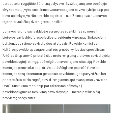
darbuotojai rugpjūčio 30 dieną dalyvavo išvažiuojamajame posėdyje.
Išvykos metu įvyko susitikimas Jonavos rajono savivaldybėje, taip pat
buvo aplankyti įvairūs paveldo objektai – nuo Žeimių dvaro Jonavos
rajone iki Jakiškių dvaro greta Joniškio.
Jonavos rajono savivaldybėje surengtas susitikimas su meru ir
Lietuvos savivaldybių asociacijos prezidentu Mindaugu Sinkevičiumi
bei Jonavos rajono savivaldybės atstovais. Paveldo komisijos
Kultūros paveldo apsaugos analizės grupės vyriausias specialistas
Artūras Stepanovič pristatė šiuo metu rengiamą Lietuvos savivaldybių
paveldosauginį reitingą, apžvelgė Jonavos rajono situaciją. Paveldo
komisijos pirmininkė doc. dr. Vaidutė Ščiglienė pabrėžė Paveldo
komisijos norą akcentuoti geruosius paveldosaugos pavyzdžius bei
pristatė šiuo tikslu rugsėjo 29 d. rengiamus apdovanojimus „Paveldo
DNR“. Susitikimo metu taip pat atkreiptas dėmesys į
paveldosaugininko nebuvimą savivaldybėje – meras patikino šią
problemą spręsiantis.