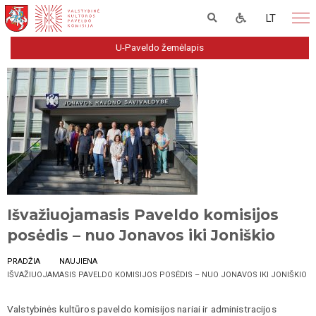
LT
U-Paveldo žemėlapis
Išvažiuojamasis Paveldo komisijos
posėdis – nuo Jonavos iki Joniškio
PRADŽIA
NAUJIENA
IŠVAŽIUOJAMASIS PAVELDO KOMISIJOS POSĖDIS – NUO JONAVOS IKI JONIŠKIO
Valstybinės kultūros paveldo komisijos nariai ir administracijos