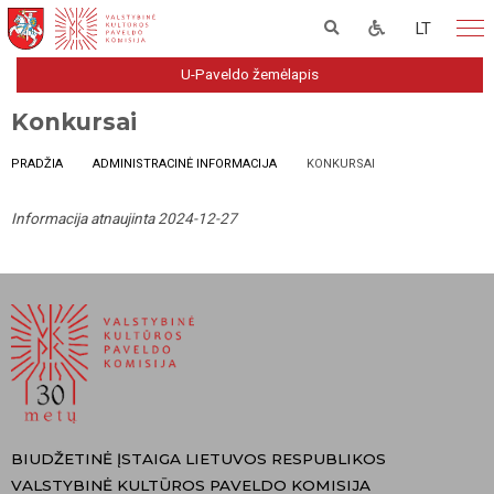
LT
U-Paveldo žemėlapis
Konkursai
PRADŽIA
ADMINISTRACINĖ INFORMACIJA
KONKURSAI
Informacija atnaujinta 2024-12-27
BIUDŽETINĖ ĮSTAIGA LIETUVOS RESPUBLIKOS
VALSTYBINĖ KULTŪROS PAVELDO KOMISIJA