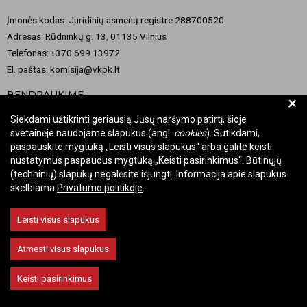
Įmonės kodas: Juridinių asmenų registre 288700520
Adresas: Rūdninkų g. 13, 01135 Vilnius
Telefonas: +370 699 13972
El. paštas: komisija@vkpk.lt
BENDRAUKIME
+
Siekdami užtikrinti geriausią Jūsų naršymo patirtį, šioje
svetainėje naudojame slapukus (angl.
cookies
). Sutikdami,
paspauskite mygtuką „Leisti visus slapukus“ arba galite keisti
© 2026 Valstybinė kultūros paveldo komisija. Visos teisės saugomos.
nustatymus paspaudus mygtuką „Keisti pasirinkimus“. Būtinųjų
Keisti slapukų nustatymus
(techninių) slapukų negalėsite išjungti. Informacija apie slapukus
skelbiama
Privatumo politikoje
.
Leisti visus slapukus
Atmesti visus slapukus
Keisti pasirinkimus