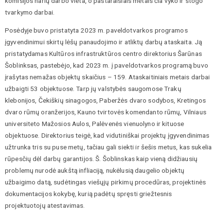
komisijos narių darbo vieta, o pastaraisiais metais čia vyko ir stogo
tvarkymo darbai.
Posėdyje buvo pristatyta 2023 m. paveldotvarkos programos
įgyvendinimui skirtų lėšų panaudojimo ir atliktų darbų ataskaita. Ją
pristatydamas Kultūros infrastruktūros centro direktorius Šarūnas
Šoblinksas, pastebėjo, kad 2023 m. į paveldotvarkos programą buvo
įrašytas nemažas objektų skaičius – 159. Ataskaitiniais metais darbai
užbaigti 53 objektuose. Tarp jų valstybės saugomose Trakų
klebonijos, Čekiškių sinagogos, Paberžės dvaro sodybos, Kretingos
dvaro rūmų oranžerijos, Kauno tvirtovės komendanto rūmų, Vilniaus
universiteto Mažosios Aulos, Palėvenės vienuolyno ir kituose
objektuose. Direktorius teigė, kad vidutiniškai projektų įgyvendinimas
užtrunka tris su puse metų, tačiau gali siekti ir šešis metus, kas sukelia
rūpesčių dėl darbų garantijos. Š. Šoblinskas kaip vieną didžiausių
problemų nurodė aukštą infliaciją, nukėlusią daugelio objektų
užbaigimo datą, sudėtingas viešųjų pirkimų procedūras, projektinės
dokumentacijos kokybę, kurią padėtų spręsti griežtesnis
projektuotojų atestavimas.