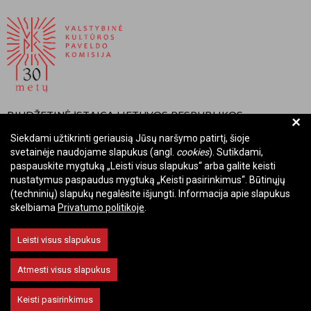
BIUDŽETINĖ ĮSTAIGA LIETUVOS RESPUBLIKOS
+
VALSTYBINĖ KULTŪROS PAVELDO KOMISIJA
Siekdami užtikrinti geriausią Jūsų naršymo patirtį, šioje
svetainėje naudojame slapukus (angl.
cookies
). Sutikdami,
Įmonės kodas: Juridinių asmenų registre 288700520
paspauskite mygtuką „Leisti visus slapukus“ arba galite keisti
Adresas: Rūdninkų g. 13, 01135 Vilnius
nustatymus paspaudus mygtuką „Keisti pasirinkimus“. Būtinųjų
Telefonas: +370 699 13972
(techninių) slapukų negalėsite išjungti. Informacija apie slapukus
El. paštas: komisija@vkpk.lt
skelbiama
Privatumo politikoje
.
BENDRAUKIME
Leisti visus slapukus
Atmesti visus slapukus
© 2026 Valstybinė kultūros paveldo komisija. Visos teisės saugomos.
Keisti pasirinkimus