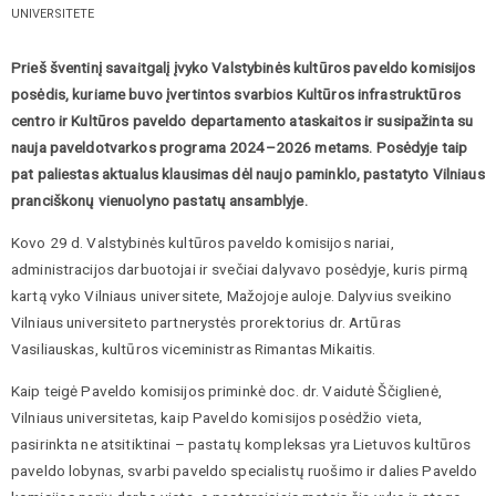
UNIVERSITETE
Prieš šventinį savaitgalį įvyko Valstybinės kultūros paveldo komisijos
posėdis, kuriame buvo įvertintos svarbios Kultūros infrastruktūros
centro ir Kultūros paveldo departamento ataskaitos ir susipažinta su
nauja paveldotvarkos programa 2024–2026 metams. Posėdyje taip
pat paliestas aktualus klausimas dėl naujo paminklo, pastatyto Vilniaus
pranciškonų vienuolyno pastatų ansamblyje.
Kovo 29 d. Valstybinės kultūros paveldo komisijos nariai,
administracijos darbuotojai ir svečiai dalyvavo posėdyje, kuris pirmą
kartą vyko Vilniaus universitete, Mažojoje auloje. Dalyvius sveikino
Vilniaus universiteto partnerystės prorektorius dr. Artūras
Vasiliauskas, kultūros viceministras Rimantas Mikaitis.
Kaip teigė Paveldo komisijos priminkė doc. dr. Vaidutė Ščiglienė,
Vilniaus universitetas, kaip Paveldo komisijos posėdžio vieta,
pasirinkta ne atsitiktinai – pastatų kompleksas yra Lietuvos kultūros
paveldo lobynas, svarbi paveldo specialistų ruošimo ir dalies Paveldo