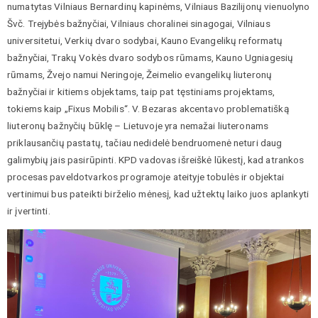
numatytas Vilniaus Bernardinų kapinėms, Vilniaus Bazilijonų vienuolyno
Švč. Trejybės bažnyčiai, Vilniaus choralinei sinagogai, Vilniaus
universitetui, Verkių dvaro sodybai, Kauno Evangelikų reformatų
bažnyčiai, Trakų Vokės dvaro sodybos rūmams, Kauno Ugniagesių
rūmams, Žvejo namui Neringoje, Žeimelio evangelikų liuteronų
bažnyčiai ir kitiems objektams, taip pat tęstiniams projektams,
tokiems kaip „Fixus Mobilis“. V. Bezaras akcentavo problematišką
liuteronų bažnyčių būklę – Lietuvoje yra nemažai liuteronams
priklausančių pastatų, tačiau nedidelė bendruomenė neturi daug
galimybių jais pasirūpinti. KPD vadovas išreiškė lūkestį, kad atrankos
procesas paveldotvarkos programoje ateityje tobulės ir objektai
vertinimui bus pateikti birželio mėnesį, kad užtektų laiko juos aplankyti
ir įvertinti.