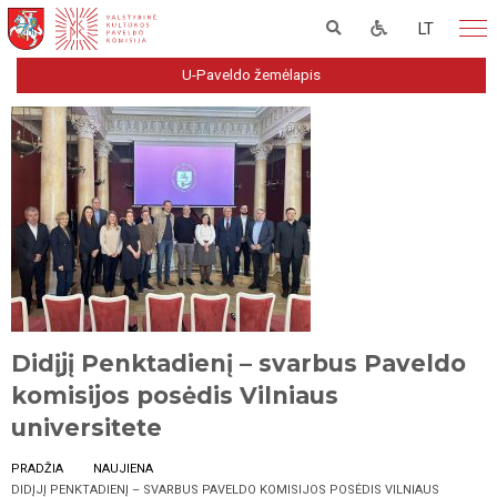
LT
U-Paveldo žemėlapis
Didįjį Penktadienį – svarbus Paveldo
komisijos posėdis Vilniaus
universitete
PRADŽIA
NAUJIENA
DIDĮJĮ PENKTADIENĮ – SVARBUS PAVELDO KOMISIJOS POSĖDIS VILNIAUS