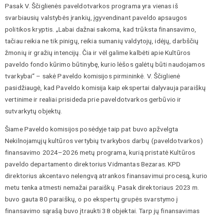
Pasak V. Ščiglienės paveldotvarkos programa yra vienas iš
svarbiausių valstybės įrankių, įgyvendinant paveldo apsaugos
politikos kryptis. „Labai dažnai sakoma, kad trūksta finansavimo,
tačiau reikia ne tik pinigų, reikia sumanių valdytojų, idėjų, darbščių
žmonių ir gražių intencijų. Čia ir vėl galime kalbėti apie Kultūros
paveldo fondo kūrimo būtinybę, kurio lėšos galėtų būti naudojamos
tvarkybai“ – sakė Paveldo komisijos pirmininkė. V. Ščiglienė
pasidžiaugė, kad Paveldo komisija kaip ekspertai dalyvauja paraiškų
vertinime ir realiai prisideda prie paveldotvarkos gerbūvio ir
sutvarkytų objektų.
Šiame Paveldo komisijos posėdyje taip pat buvo apžvelgta
Nekilnojamųjų kultūros vertybių tvarkybos darbų (paveldotvarkos)
finansavimo 2024–2026 metų programa, kurią pristatė Kultūros
paveldo departamento direktorius Vidmantas Bezaras. KPD
direktorius akcentavo nelengvą atrankos finansavimui procesą, kurio
metu tenka atmesti nemažai paraiškų. Pasak direktoriaus 2023 m.
buvo gauta 80 paraiškų, o po ekspertų grupės svarstymo į
finansavimo sąrašą buvo įtraukti 38 objektai. Tarp jų finansavimas