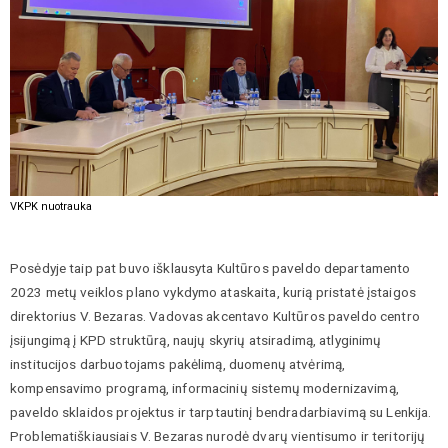
VKPK nuotrauka
Posėdyje taip pat buvo išklausyta Kultūros paveldo departamento
2023 metų veiklos plano vykdymo ataskaita, kurią pristatė įstaigos
direktorius V. Bezaras. Vadovas akcentavo Kultūros paveldo centro
įsijungimą į KPD struktūrą, naujų skyrių atsiradimą, atlyginimų
institucijos darbuotojams pakėlimą, duomenų atvėrimą,
kompensavimo programą, informacinių sistemų modernizavimą,
paveldo sklaidos projektus ir tarptautinį bendradarbiavimą su Lenkija.
Problematiškiausiais V. Bezaras nurodė dvarų vientisumo ir teritorijų