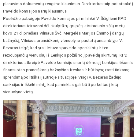
planavimo dokumentų rengimo klausimus. Direktorius taip pat atsakė į
Paveldo komisijos narių klausimus.
Posėdžio pabaigoje Paveldo komisijos pirmininkė V. Ščiglienė KPD
direktoriaus teiravosi dėl skulptūrų grupės, atsiradusios šių metų
kovo 21 d. priešais Vilniaus Švč. Mergelės Marijos Ėmimo į dangų
bažnyčią, Vilniaus pranciškonų vienuolyno pastatų ansamblyje. V.
Bezaras teigė, kad yra Lietuvos paveldo specialistų ir ten
reziduojančių vienuolių iš Lenkijos požiūrio į paveldą skirtumų. KPD
direktorius atkreipė Paveldo komisijos narių dėmesį į Lenkijos lėšomis
finansuotas pranciškonų bažnyčios freskas ir būtinybę rasti tinkamą
sprendimą politiškai jautrioje situacijoje. Visgi V. Bezaras žadėjo
sankcijas ir iškėlė mintį, kad paminklas gali būti perkeltas į kitą
vienuolyno vietą.