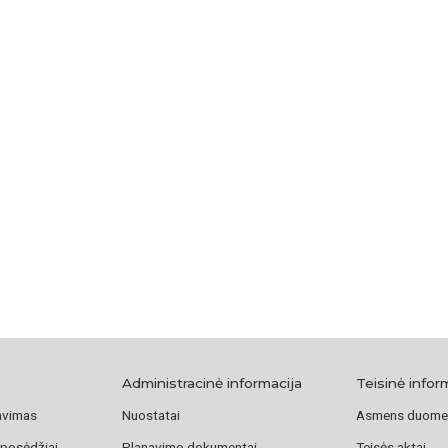
Administracinė informacija
Teisinė infor
avimas
Nuostatai
Asmens duome
 posėdžiai
Planavimo dokumentai
Teisės aktai