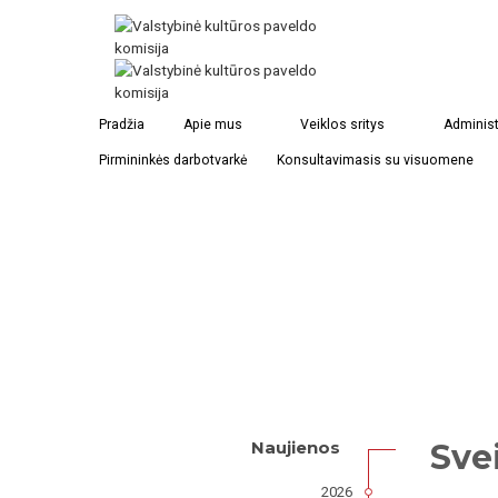
Pradžia
Apie mus
Veiklos sritys
Administ
Pirmininkės darbotvarkė
Konsultavimasis su visuomene
Sve
Naujienos
2026