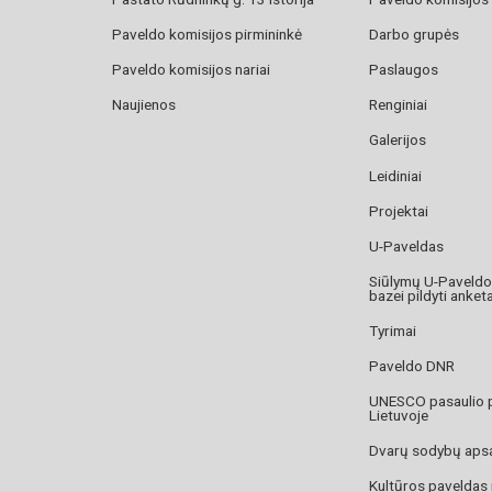
Paveldo komisijos pirmininkė
Darbo grupės
Paveldo komisijos nariai
Paslaugos
Naujienos
Renginiai
Galerijos
Leidiniai
Projektai
U-Paveldas
Siūlymų U-Paveld
bazei pildyti anket
Tyrimai
Paveldo DNR
UNESCO pasaulio 
Lietuvoje
Dvarų sodybų aps
Kultūros paveldas