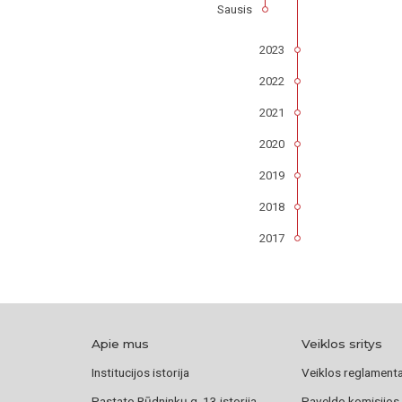
Sausis
2023
2022
2021
2020
2019
2018
2017
Apie mus
Veiklos sritys
Institucijos istorija
Veiklos reglament
Pastato Rūdninkų g. 13 istorija
Paveldo komisijos