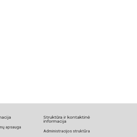
macija
Struktūra ir kontaktinė
informacija
nų apsauga
Administracijos struktūra