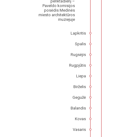
penktadienį –
Paveldo komisijos
posėdis Medinės
miesto architektūros
muziejuje
Lapkritis
Spalis
Rugsėjis
Rugpjūtis
Liepa
Birželis
Gegužė
Balandis
Kovas
Vasaris