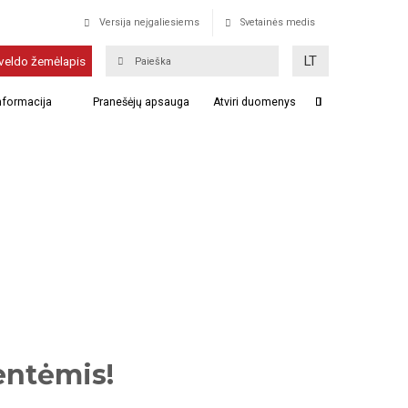
Versija neįgaliesiems
Svetainės medis
LT
veldo žemėlapis
informacija
Pranešėjų apsauga
Atviri duomenys
entėmis!