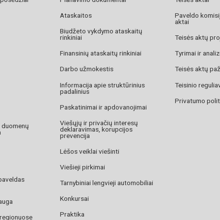
Ataskaitos
Paveldo komisij
aktai
Biudžeto vykdymo ataskaitų
rinkiniai
Teisės aktų pro
Finansinių ataskaitų rinkiniai
Tyrimai ir anali
Darbo užmokestis
Teisės aktų pa
Informacija apie struktūrinius
Teisinio reguli
padalinius
Privatumo polit
Paskatinimai ir apdovanojimai
Viešųjų ir privačių interesų
o duomenų
deklaravimas, korupcijos
a
prevencija
Lėšos veiklai viešinti
Viešieji pirkimai
paveldas
Tarnybiniai lengvieji automobiliai
Konkursai
auga
Praktika
 regionuose