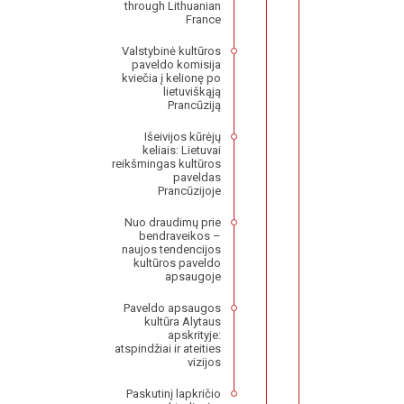
through Lithuanian
France
Valstybinė kultūros
paveldo komisija
kviečia į kelionę po
lietuviškąją
Prancūziją
Išeivijos kūrėjų
keliais: Lietuvai
reikšmingas kultūros
paveldas
Prancūzijoje
Nuo draudimų prie
bendraveikos –
naujos tendencijos
kultūros paveldo
apsaugoje
Paveldo apsaugos
kultūra Alytaus
apskrityje:
atspindžiai ir ateities
vizijos
Paskutinį lapkričio