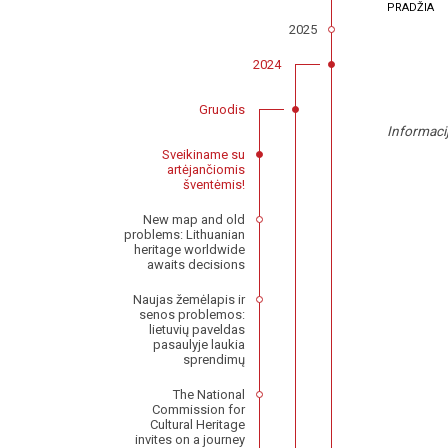
PRADŽIA
2025
2024
Gruodis
Informaci
Sveikiname su
artėjančiomis
šventėmis!
New map and old
problems: Lithuanian
heritage worldwide
awaits decisions
Naujas žemėlapis ir
senos problemos:
lietuvių paveldas
pasaulyje laukia
sprendimų
The National
Commission for
Cultural Heritage
invites on a journey