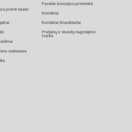
Paveldo komisijos pirmininkė
os priimti teisės
Kontaktai
jektai
Kontaktai žiniasklaidai
zės
Prašymų ir skundų nagrinėjimo
tvarka
žeidimai
avimo stebėsena
ika