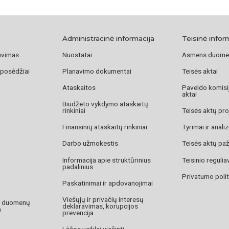
Administracinė informacija
Teisinė infor
avimas
Nuostatai
Asmens duome
 posėdžiai
Planavimo dokumentai
Teisės aktai
Ataskaitos
Paveldo komisij
aktai
Biudžeto vykdymo ataskaitų
rinkiniai
Teisės aktų pro
Finansinių ataskaitų rinkiniai
Tyrimai ir anali
Darbo užmokestis
Teisės aktų pa
Informacija apie struktūrinius
Teisinio reguli
padalinius
Privatumo polit
Paskatinimai ir apdovanojimai
Viešųjų ir privačių interesų
o duomenų
deklaravimas, korupcijos
a
prevencija
Lėšos veiklai viešinti