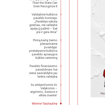
Than the State Can
Even Recognize It
Valstybinė kultūros
paveldo komisija:
„Paveldas nyksta
greičiau, nei valstybė
spėja jį pažinti – bet
yra ir gera žinia“
Pirmą kartą Seimo
plenariniame
posėdyje:
pristatysime kultūros
paveldo apsaugos
būklės vertinimą
Paveldo finansavimo
paradoksas: kai
viena savivaldybė jau
lenkia valstybę
Su artėjančiomis šv.
Velykomis –
atgimimo, šviesos ir
vilties švente!
Minime Tarptautinę