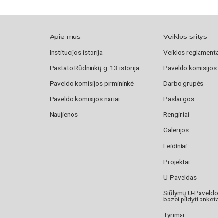
Apie mus
Veiklos sritys
Institucijos istorija
Veiklos reglament
Pastato Rūdninkų g. 13 istorija
Paveldo komisijos
Paveldo komisijos pirmininkė
Darbo grupės
Paveldo komisijos nariai
Paslaugos
Naujienos
Renginiai
Galerijos
Leidiniai
Projektai
U-Paveldas
Siūlymų U-Paveld
bazei pildyti anket
Tyrimai