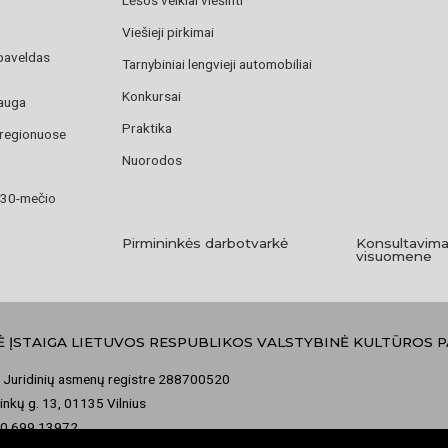
Viešieji pirkimai
paveldas
Tarnybiniai lengvieji automobiliai
Konkursai
auga
Praktika
 regionuose
Nuorodos
 30-mečio
Pirmininkės darbotvarkė
Konsultavima
visuomene
Ė ĮSTAIGA LIETUVOS RESPUBLIKOS VALSTYBINĖ KULTŪROS 
 Juridinių asmenų registre 288700520
nkų g. 13, 01135 Vilnius
70 699 13972