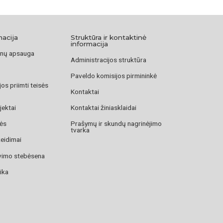
macija
Struktūra ir kontaktinė
informacija
nų apsauga
Administracijos struktūra
Paveldo komisijos pirmininkė
os priimti teisės
Kontaktai
jektai
Kontaktai žiniasklaidai
zės
Prašymų ir skundų nagrinėjimo
tvarka
žeidimai
avimo stebėsena
ika