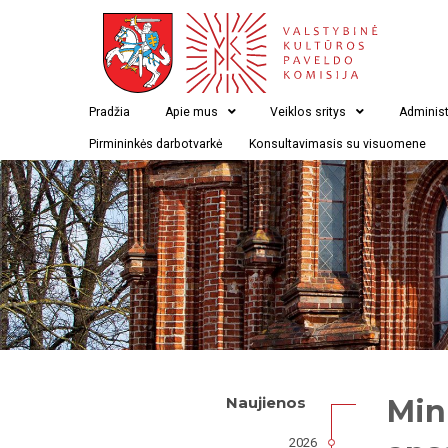
Pradžia
Apie mus
Veiklos sritys
Administ
Pirmininkės darbotvarkė
Konsultavimasis su visuomene
Min
Naujienos
2026