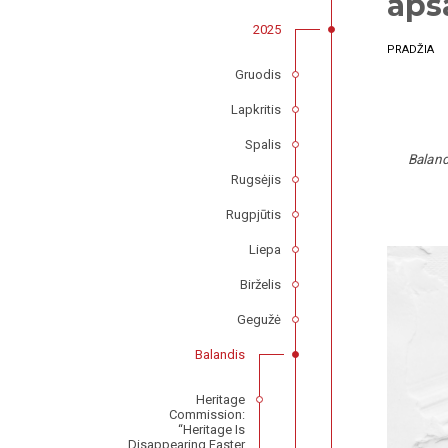
aps
2025
PRADŽIA
Gruodis
Lapkritis
Spalis
Baland
Rugsėjis
Rugpjūtis
Liepa
Birželis
Gegužė
Balandis
Heritage
Commission:
“Heritage Is
Disappearing Faster