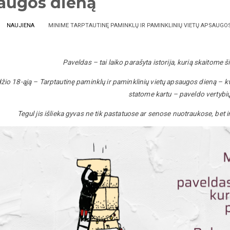
augos dieną
NAUJIENA
MINIME TARPTAUTINĘ PAMINKLŲ IR PAMINKLINIŲ VIETŲ APSAUGO
Paveldas – tai laiko parašyta istorija, kurią skaitome 
žio 18-ąją –
Tarptautinę paminklų ir paminklinių vietų apsaugos dieną – kvie
statome kartu – paveldo vertybi
Tegul jis išlieka gyvas ne tik pastatuose ar senose nuotraukose, bet i