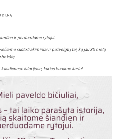
S DIENĄ
šiandien ir perduodame rytojui.
čiame sustoti akimirkai ir pažvelgti į tai, ką jau 30 metų
ų bokštą.
r kasdienėse istorijose, kurias kuriame kartu!