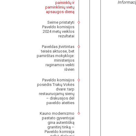
Informaci
paminklų ir
paminklinių vietų
apsaugos dieną
Seime pristatyti
Paveldo komisijos
2024 metų veiklos
rezultatai
Paveldas įtvirtintas
teisės aktuose, bet
pamirštas mokykloje:
ministerijos
raginamos veikti
išvien
Paveldo komisijos
posėdis Trakų Vokės
dvare: tarp
restauruojamų sienų
– diskusijos dėl
paveldo ateities
Kauno modernizmo
pastato gyventojai
gina autentišką
granitinį tinką –
Paveldo komisija