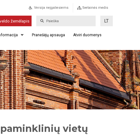
Versija neįgaliesiems
Svetainės medis
LT
veldo žemėlapis
informacija
Pranešėjų apsauga
Atviri duomenys
 paminklinių vietų