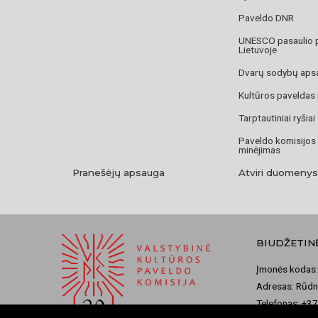
Paveldo DNR
UNESCO pasaulio 
Lietuvoje
Dvarų sodybų aps
Kultūros paveldas
Tarptautiniai ryšiai
Paveldo komisijos
minėjimas
Pranešėjų apsauga
Atviri duomenys
BIUDŽETIN
Įmonės kodas:
Adresas: Rūdni
Telefonas: +3