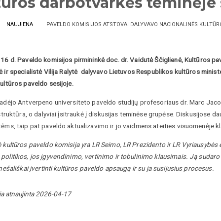
tūros darbotvarkės teminėje 
NAUJIENA
PAVELDO KOMISIJOS ATSTOVAI DALYVAVO NACIONALINĖS KULTŪR
 16 d. Paveldo komisijos pirmininkė doc. dr. Vaidutė Ščiglienė, Kultūros p
 ir specialistė Vilija Ralytė dalyvavo Lietuvos Respublikos kultūros minis
ultūros paveldo sesijoje.
radėjo Antverpeno universiteto paveldo studijų profesoriaus dr. Marc Jaco
 struktūra, o dalyviai įsitraukė į diskusijas teminėse grupėse. Diskusijose d
tėms, taip pat paveldo aktualizavimo ir jo vaidmens ateities visuomenėje 
 kultūros paveldo komisija yra LR Seimo, LR Prezidento ir LR Vyriausybės 
olitikos, jos įgyvendinimo, vertinimo ir tobulinimo klausimais. Ją sudaro ne
 nešališkai įvertinti kultūros paveldo apsaugą ir su ja susijusius procesus.
ja atnaujinta 2026-04-17