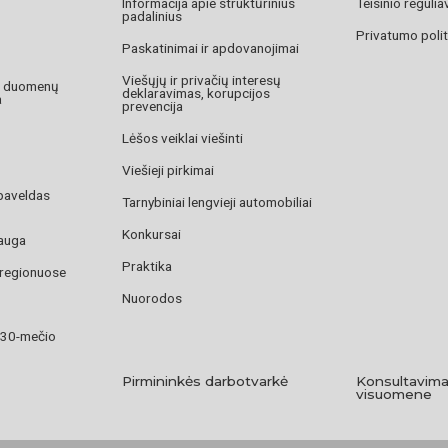
Informacija apie struktūrinius
Teisinio reguli
padalinius
Privatumo polit
Paskatinimai ir apdovanojimai
Viešųjų ir privačių interesų
o duomenų
deklaravimas, korupcijos
a
prevencija
Lėšos veiklai viešinti
Viešieji pirkimai
paveldas
Tarnybiniai lengvieji automobiliai
Konkursai
auga
Praktika
 regionuose
Nuorodos
 30-mečio
Pirmininkės darbotvarkė
Konsultavima
visuomene