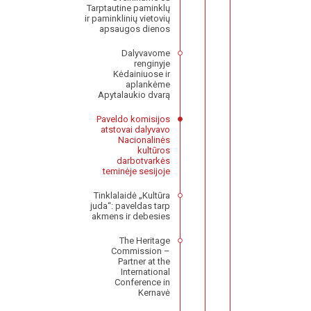
Tarptautine paminklų
ir paminklinių vietovių
apsaugos dienos
Dalyvavome
renginyje
Kėdainiuose ir
aplankėme
Apytalaukio dvarą
Paveldo komisijos
atstovai dalyvavo
Nacionalinės
kultūros
darbotvarkės
teminėje sesijoje
Tinklalaidė „Kultūra
juda“: paveldas tarp
akmens ir debesies
The Heritage
Commission –
Partner at the
International
Conference in
Kernavė