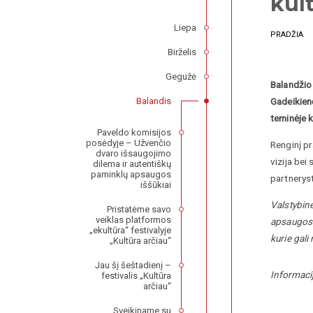
kul
Liepa
PRADŽIA
Birželis
Gegužė
Balandžio
Balandis
Gadeikienė
teminėje k
Paveldo komisijos
posėdyje – Užvenčio
Renginį p
dvaro išsaugojimo
vizija bei
dilema ir autentiškų
paminklų apsaugos
partnerys
iššūkiai
Valstybinė
Pristatėme savo
veiklas platformos
apsaugos p
„ekultūra“ festivalyje
kurie gali
„Kultūra arčiau“
Jau šį šeštadienį –
Informaci
festivalis „Kultūra
arčiau“
Sveikiname su