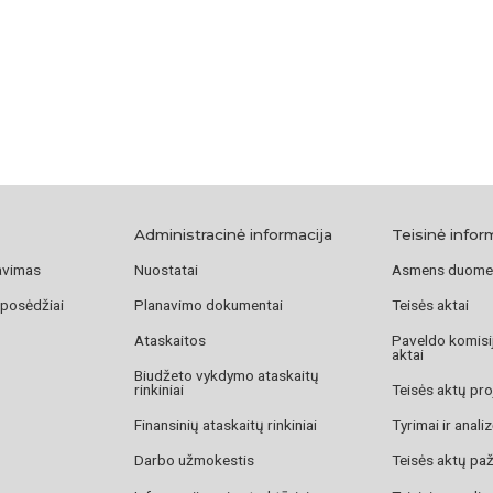
Administracinė informacija
Teisinė infor
avimas
Nuostatai
Asmens duome
 posėdžiai
Planavimo dokumentai
Teisės aktai
Ataskaitos
Paveldo komisij
aktai
Biudžeto vykdymo ataskaitų
rinkiniai
Teisės aktų pro
Finansinių ataskaitų rinkiniai
Tyrimai ir anali
Darbo užmokestis
Teisės aktų pa