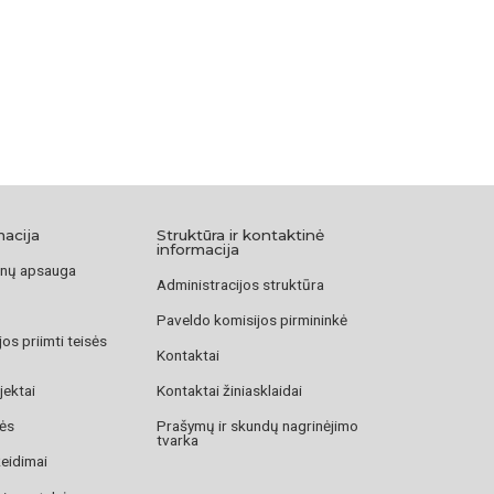
macija
Struktūra ir kontaktinė
informacija
nų apsauga
Administracijos struktūra
Paveldo komisijos pirmininkė
os priimti teisės
Kontaktai
jektai
Kontaktai žiniasklaidai
zės
Prašymų ir skundų nagrinėjimo
tvarka
žeidimai