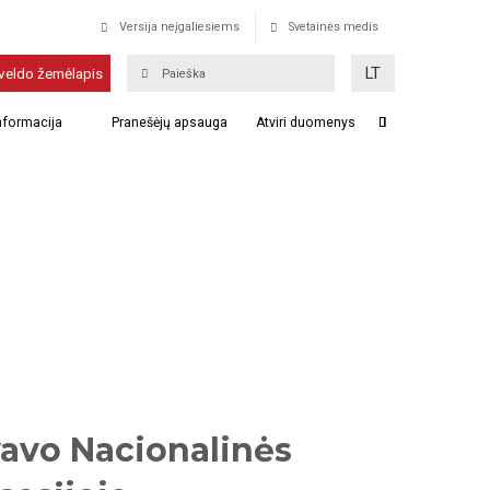
Versija neįgaliesiems
Svetainės medis
LT
veldo žemėlapis
informacija
Pranešėjų apsauga
Atviri duomenys
vavo Nacionalinės