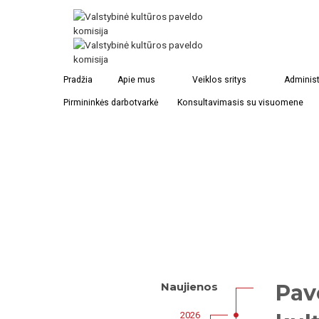
Pradžia
Apie mus
Veiklos sritys
Administ
Pirmininkės darbotvarkė
Konsultavimasis su visuomene
Pav
Naujienos
2026