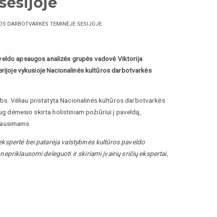
sesijoje
OS DARBOTVARKĖS TEMINĖJE SESIJOJE
aveldo apsaugos analizės grupės vadovė Viktorija
terijoje vykusioje Nacionalinės kultūros darbotvarkės
bs. Vėliau pristatyta Nacionalinės kultūros darbotvarkės
aug dėmesio skirta holistiniam požiūriui į paveldą,
klausimams.
ekspertė bei patarėja valstybinės kultūros paveldo
priklausomi deleguoti ir skiriami įvairių sričių ekspertai,