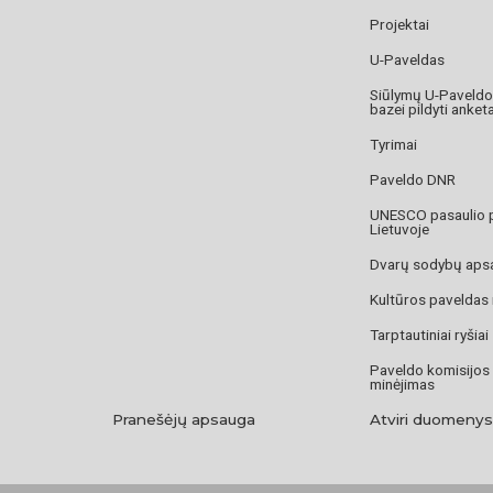
Projektai
U-Paveldas
Siūlymų U-Paveld
bazei pildyti anket
Tyrimai
Paveldo DNR
UNESCO pasaulio 
Lietuvoje
Dvarų sodybų aps
Kultūros paveldas
Tarptautiniai ryšiai
Paveldo komisijos
minėjimas
Pranešėjų apsauga
Atviri duomenys