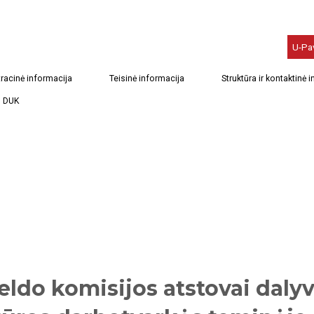
U-Pa
racinė informacija
Teisinė informacija
Struktūra ir kontaktinė 
DUK
eldo komisijos atstovai daly