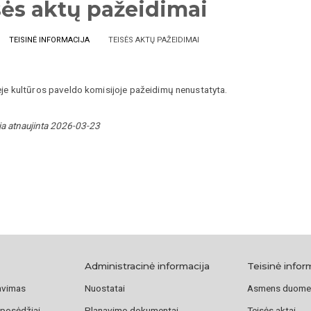
sės aktų pažeidimai
TEISINĖ INFORMACIJA
TEISĖS AKTŲ PAŽEIDIMAI
ėje kultūros paveldo komisijoje pažeidimų nenustatyta.
ja atnaujinta 2026-03-23
Administracinė informacija
Teisinė infor
avimas
Nuostatai
Asmens duome
 posėdžiai
Planavimo dokumentai
Teisės aktai