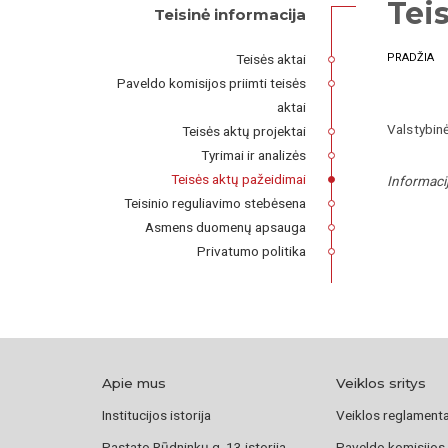
Tei
Teisinė informacija
Teisės aktai
PRADŽIA
Paveldo komisijos priimti teisės
aktai
Valstybin
Teisės aktų projektai
Tyrimai ir analizės
Teisės aktų pažeidimai
Informaci
Teisinio reguliavimo stebėsena
Asmens duomenų apsauga
Privatumo politika
Apie mus
Veiklos sritys
Institucijos istorija
Veiklos reglament
Pastato Rūdninkų g. 13 istorija
Paveldo komisijos