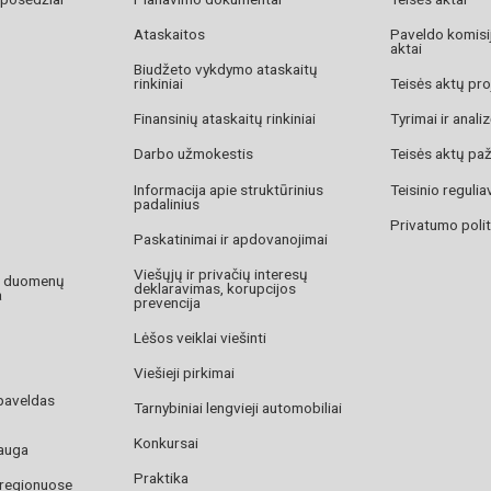
Ataskaitos
Paveldo komisij
aktai
Biudžeto vykdymo ataskaitų
rinkiniai
Teisės aktų pro
Finansinių ataskaitų rinkiniai
Tyrimai ir anali
Darbo užmokestis
Teisės aktų pa
Informacija apie struktūrinius
Teisinio reguli
padalinius
Privatumo polit
Paskatinimai ir apdovanojimai
Viešųjų ir privačių interesų
o duomenų
deklaravimas, korupcijos
a
prevencija
Lėšos veiklai viešinti
Viešieji pirkimai
paveldas
Tarnybiniai lengvieji automobiliai
Konkursai
auga
Praktika
 regionuose