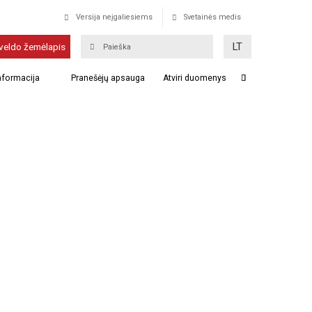
Versija neįgaliesiems
Svetainės medis
LT
veldo žemėlapis
informacija
Pranešėjų apsauga
Atviri duomenys