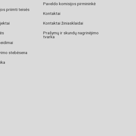
Paveldo komisijos pirmininkė
os priimti teisės
Kontaktai
jektai
Kontaktai žiniasklaidai
zės
Prašymų ir skundų nagrinėjimo
tvarka
žeidimai
avimo stebėsena
ika