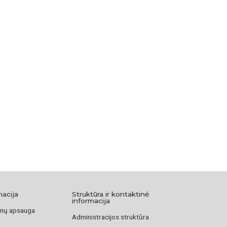
macija
Struktūra ir kontaktinė
informacija
nų apsauga
Administracijos struktūra