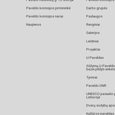
Paveldo komisijos pirmininkė
Darbo grupės
Paveldo komisijos nariai
Paslaugos
Naujienos
Renginiai
Galerijos
Leidiniai
Projektai
U-Paveldas
Siūlymų U-Paveld
bazei pildyti anket
Tyrimai
Paveldo DNR
UNESCO pasaulio 
Lietuvoje
Dvarų sodybų aps
Kultūros paveldas