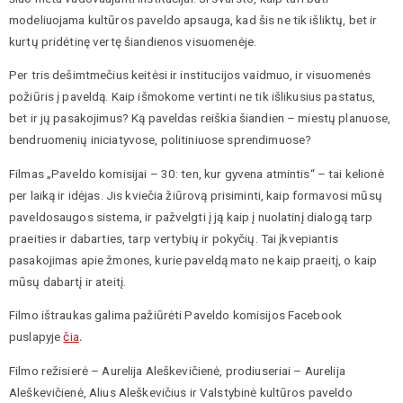
modeliuojama kultūros paveldo apsauga, kad šis ne tik išliktų, bet ir
kurtų pridėtinę vertę šiandienos visuomenėje.
Per tris dešimtmečius keitėsi ir institucijos vaidmuo, ir visuomenės
požiūris į paveldą. Kaip išmokome vertinti ne tik išlikusius pastatus,
bet ir jų pasakojimus? Ką paveldas reiškia šiandien – miestų planuose,
bendruomenių iniciatyvose, politiniuose sprendimuose?
Filmas „Paveldo komisijai – 30: ten, kur gyvena atmintis“ – tai kelionė
per laiką ir idėjas. Jis kviečia žiūrovą prisiminti, kaip formavosi mūsų
paveldosaugos sistema, ir pažvelgti į ją kaip į nuolatinį dialogą tarp
praeities ir dabarties, tarp vertybių ir pokyčių. Tai įkvepiantis
pasakojimas apie žmones, kurie paveldą mato ne kaip praeitį, o kaip
mūsų dabartį ir ateitį.
Filmo ištraukas galima pažiūrėti Paveldo komisijos Facebook
puslapyje
čia
.
Filmo režisierė – Aurelija Aleškevičienė, prodiuseriai – Aurelija
Aleškevičienė, Alius Aleškevičius ir Valstybinė kultūros paveldo