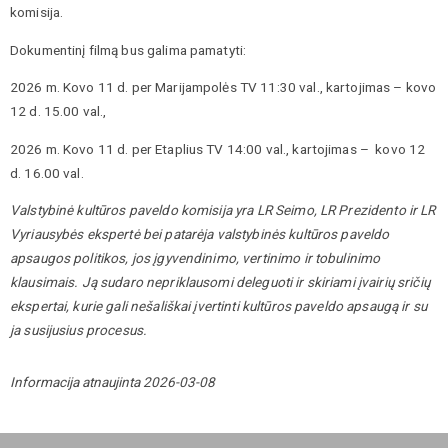
komisija.
Dokumentinį filmą bus galima pamatyti:
2026 m. Kovo 11 d. per Marijampolės TV 11:30 val., kartojimas – kovo
12 d. 15.00 val.,
2026 m. Kovo 11 d. per Etaplius TV 14:00 val., kartojimas – kovo 12
d. 16.00 val.
Valstybinė kultūros paveldo komisija yra LR Seimo, LR Prezidento ir LR
Vyriausybės ekspertė bei patarėja valstybinės kultūros paveldo
apsaugos politikos, jos įgyvendinimo, vertinimo ir tobulinimo
klausimais. Ją sudaro nepriklausomi deleguoti ir skiriami įvairių sričių
ekspertai, kurie gali nešališkai įvertinti kultūros paveldo apsaugą ir su
ja susijusius procesus.
Informacija atnaujinta 2026-03-08