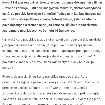
Kovo 11 d. per regionines televizijas bus rodomas dokumentinis filmas
„Paveldo komisijai – 30: ten, kur gyvena atmintis“,
skirtas
Valstybinės
kultūros paveldo komisijos 30-mečiui.
Tačiau tai – kur kas daugiau nei
institucijos istorija. Filmas atveria platesnį žvilgsnį į
visos Lietuvos
paveldosaugos sistemos raidą
,
jos žmones, iššūkius ir pasiekimus –
nuo pirmųjų nepriklausomybės metų iki šiandienos.
Ką reiškė kurti paveldosaugos sistemą, kai dar nebuvo aiškių modelių,
įstatymų ar finansavimo šaltinių? Kaip buvo priimami sprendimai,
nulėmę Trakų istorinio nacionalinio parko apsaugos principus, Sapiegų
rūmų restauraciją ar net diskusijas dėl Valdovų rūmų atkūrimo? Ar
paveldas visada buvo suvokiamas kaip vertybė ir kiek teko dėl jo
kovoti?
Filme atsiveria skirtingų kartų paveldosaugos patirtys. Apie
pirmuosius žingsnius pasakoja pirmoji ir ilgametė Paveldo komisijos
pirmininkė Gražina Drėmaitė ir prof. Jonas Rimantas Glemža –
žmonės, kurių darbai tapo pamatu šiuolaikinei paveldo politikai. Apie
dabarties iššūkius ir naujus požiūrius kalba doc. dr. Vaidutė Ščiglienė,
šiuo metu vadovaujanti institucijai. Ji svarsto, kaip turi būti