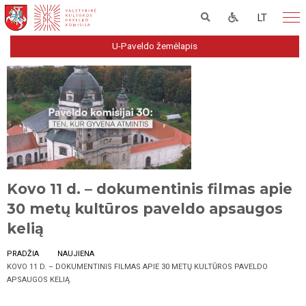
LT
U-Paveldo žemėlapis
Kovo 11 d. – dokumentinis filmas apie
30 metų kultūros paveldo apsaugos
kelią
PRADŽIA
NAUJIENA
KOVO 11 D. – DOKUMENTINIS FILMAS APIE 30 METŲ KULTŪROS PAVELDO
APSAUGOS KELIĄ