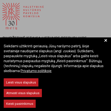
BIUDŽETINĖ ĮSTAIGA LIETUVOS RESPUBLIKOS
+
VALSTYBINĖ KULTŪROS PAVELDO KOMISIJA
Siekdami užtikrinti geriausią Jūsų naršymo patirtį, šioje
svetainėje naudojame slapukus (angl.
cookies
). Sutikdami,
Įmonės kodas: Juridinių asmenų registre 288700520
paspauskite mygtuką „Leisti visus slapukus“ arba galite keisti
Adresas: Rūdninkų g. 13, 01135 Vilnius
nustatymus paspaudus mygtuką „Keisti pasirinkimus“. Būtinųjų
Telefonas: +370 699 13972
(techninių) slapukų negalėsite išjungti. Informacija apie slapukus
El. paštas: komisija@vkpk.lt
skelbiama
Privatumo politikoje
.
BENDRAUKIME
Leisti visus slapukus
Atmesti visus slapukus
© 2026 Valstybinė kultūros paveldo komisija. Visos teisės saugomos.
Keisti pasirinkimus
Keisti slapukų nustatymus