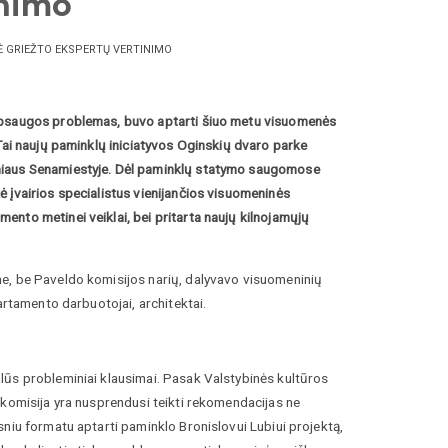
inimo
Ė GRIEŽTO EKSPERTŲ VERTINIMO
 apsaugos problemas, buvo aptarti šiuo metu visuomenės
Tai naujų paminklų iniciatyvos Oginskių dvaro parke
lniaus Senamiestyje. Dėl paminklų statymo saugomose
 įvairios specialistus vienijančios visuomeninės
nto metinei veiklai, bei pritarta naujų kilnojamųjų
e, be Paveldo komisijos narių, dalyvavo visuomeninių
artamento darbuotojai, architektai.
lūs probleminiai klausimai. Pasak Valstybinės kultūros
 komisija yra nusprendusi teikti rekomendacijas ne
niu formatu aptarti paminklo Bronislovui Lubiui projektą,