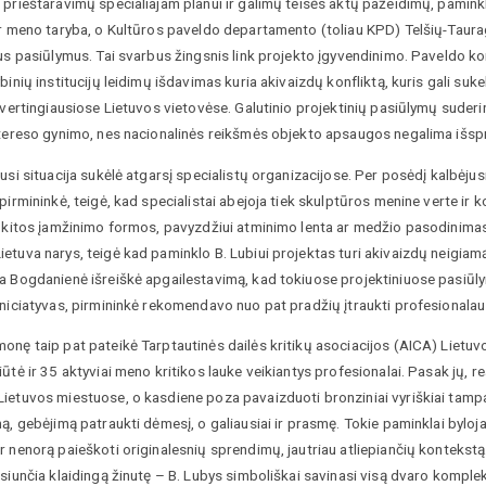
prieštaravimų specialiajam planui ir galimų teisės aktų pažeidimų, paminkl
r meno taryba, o Kultūros paveldo departamento (toliau KPD) Telšių-Tauragė
us pasiūlymus. Tai svarbus žingsnis link projekto įgyvendinimo. Paveldo ko
binių institucijų leidimų išdavimas kuria akivaizdų konfliktą, kuris gali 
 vertingiausiose Lietuvos vietovėse. Galutinio projektinių pasiūlymų suderin
tereso gynimo, nes nacionalinės reikšmės objekto apsaugos negalima išspręs
usi situacija sukėlė atgarsį specialistų organizacijose. Per posėdį kalbėjus
pirmininkė, teigė, kad specialistai abejoja tiek skulptūros menine verte ir 
 kitos įamžinimo formos, pavyzdžiui atminimo lenta ar medžio pasodinimas. d
tuva narys, teigė kad paminklo B. Lubiui projektas turi akivaizdų neigiamą
a Bogdanienė išreiškė apgailestavimą, kad tokiuose projektiniuose pasiūl
iniciatyvas, pirmininkė rekomendavo nuo pat pradžių įtraukti profesionala
nę taip pat pateikė Tarptautinės dailės kritikų asociacijos (AICA) Lietuvo
ūtė ir 35 aktyviai meno kritikos lauke veikiantys profesionalai. Pasak jų, re
ietuvos miestuose, o kasdiene poza pavaizduoti bronziniai vyriškiai tampa
ą, gebėjimą patraukti dėmesį, o galiausiai ir prasmę. Tokie paminklai byloj
 nenorą paieškoti originalesnių sprendimų, jautriau atliepiančių kontekstą.
siunčia klaidingą žinutę – B. Lubys simboliškai savinasi visą dvaro komple