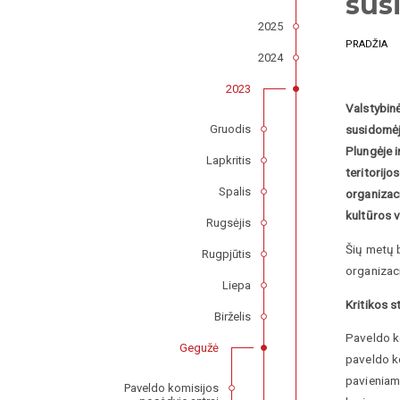
sus
2025
PRADŽIA
2024
2023
Valstybin
Gruodis
susidomėji
Plungėje 
Lapkritis
teritorijo
Spalis
organizac
kultūros v
Rugsėjis
Šių metų 
Rugpjūtis
organizaci
Liepa
Kritikos s
Birželis
Paveldo k
Gegužė
paveldo ko
pavieniams
Paveldo komisijos