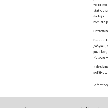
vertinimo 
statybų p
darbų kom
komisija 
Pritarta n
Paveldo ko
įrašymui, 
paveikslų 
vietovių –
Valstybin
politikos,
Informaci
Apie mus
Veiklos sritys