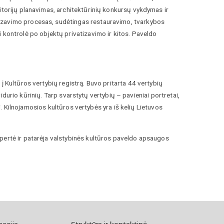
itorijų planavimas, architektūrinių konkursų vykdymas ir
rizavimo procesas, sudėtingas restauravimo, tvarkybos
ontrolė po objektų privatizavimo ir kitos. Paveldo
į Kultūros vertybių registrą. Buvo pritarta 44 vertybių
 vidurio kūrinių. Tarp svarstytų vertybių – pavieniai portretai,
ai. Kilnojamosios kultūros vertybės yra iš kelių Lietuvos
spertė ir patarėja valstybinės kultūros paveldo apsaugos
macija
Struktūra ir kontaktinė