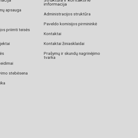
informacija
nų apsauga
Administracijos struktūra
Paveldo komisijos pirmininkė
os priimti teisės
Kontaktai
jektai
Kontaktai žiniasklaidai
zės
Prašymų ir skundų nagrinėjimo
tvarka
žeidimai
avimo stebėsena
ika