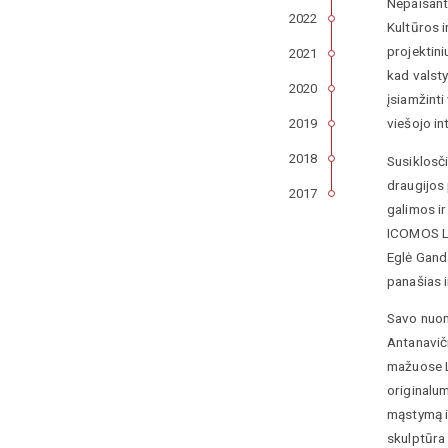
Nepaisant 
2022
Kultūros i
projektini
2021
kad valsty
2020
įsiamžinti
viešojo in
2019
2018
Susiklosči
draugijos 
2017
galimos ir
ICOMOS Lie
Eglė Gand
panašias 
Savo nuomo
Antanaviči
mažuose L
originalum
mąstymą ir
skulptūra 