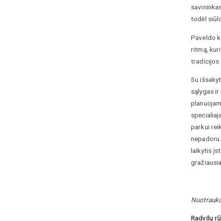
savininkas
todėl siūl
Paveldo ko
ritmą, kur
tradicijos
Su išsakyt
sąlygas ir
planuojama
specialiaj
parkui rei
nepadoru. 
laikytis į
gražiausia
Nuotrauka
Radvilų r