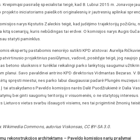
. Kreipimąsi pasirašę specialistai teigė, kad B. Lubiui 2015 m. Jonavoje j
o projekto iniciatoriams paieškoti originalesnių ir jautresnių aplinkai spren
misijos narys Kęstutis Zaleckis teigė, kad judėjimo trajektorijų požiūriu, 
ia kitą scenarijų, kuris nebūdingas tai erdvei. O komisijos narys Augis Gučas
 sau statyti paminklus.
omis ekspertų pastabomis nenorėjo sutikti KPD atstovai. Aurelija Ričkuvie
 patvirtinusio projektinius pasiūlymus, vadovė, posėdyje teigė, jog naujojo 
s betono sluoksnis ir turėklai reikalingi parko lankytojų saugumui užtikrin
am planui. Savo pavaldinei antrino KPD direktorius Vidmantas Bezaras. V. Be
kėtų spręsti miestui, nes parko labui daugiausiai padarė Plungės muziejus 
Į tai atsakydamos Paveldo komisijos narės Dalė Puodžiukienė ir Dalia Vasi
statymų bei ginti saugomų teritorijų ir visuomenės, o ne statytojų interesus
s Lietuvos vietas svarbu išsaugoti visiems, nes tai prigimtinė žmonių teisė
: Wikimedia Commons, autorius Viskonsas, CC BY-SA 3.0.
ūmų rekonstrukcijos architektams – Paveldo komisijos narių prašymai