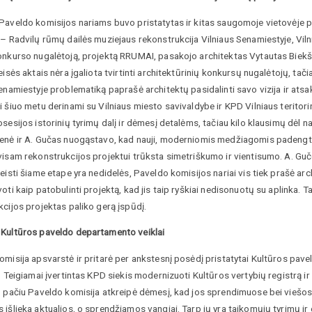
Paveldo komisijos nariams buvo pristatytas ir kitas saugomoje vietovėje 
– Radvilų rūmų dailės muziejaus rekonstrukcija Vilniaus Senamiestyje, Viln
onkurso nugalėtoją, projektą RRUMAI, pasakojo architektas Vytautas Biekš
eisės aktais nėra įgaliota tvirtinti architektūrinių konkursų nugalėtojų, tač
enamiestyje problematiką paprašė architektų pasidalinti savo vizija ir atsak
 šiuo metu derinami su Vilniaus miesto savivaldybe ir KPD Vilniaus teritori
sesijos istorinių tyrimų dalį ir dėmesį detalėms, tačiau kilo klausimų dėl n
enė ir A. Gučas nuogąstavo, kad nauji, moderniomis medžiagomis padengti p
visam rekonstrukcijos projektui trūksta simetriškumo ir vientisumo. A. Gu
eisti šiame etape yra nedidelės, Paveldo komisijos nariai vis tiek prašė ar
oti kaip patobulinti projektą, kad jis taip ryškiai nedisonuotų su aplinka.
cijos projektas paliko gerą įspūdį.
Kultūros paveldo departamento veiklai
omisija apsvarstė ir pritarė per ankstesnį posėdį pristatytai Kultūros p
. Teigiamai įvertintas KPD siekis modernizuoti Kultūros vertybių registrą i
o pačiu Paveldo komisija atkreipė dėmesį, kad jos sprendimuose bei viešo
išlieka aktualios, o sprendžiamos vangiai. Tarp jų yra taikomųjų tyrimų ir