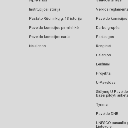
Institucijos istorija
Veiklos reglament
Pastato Rūdninkų g. 13 istorija
Paveldo komisijos
Paveldo komisijos pirmininkė
Darbo grupės
Paveldo komisijos nariai
Paslaugos
Naujienos
Renginiai
Galerijos
Leidiniai
Projektai
U-Paveldas
Siūlymų U-Paveld
bazei pildyti anket
Tyrimai
Paveldo DNR
UNESCO pasaulio 
Lietuvoje