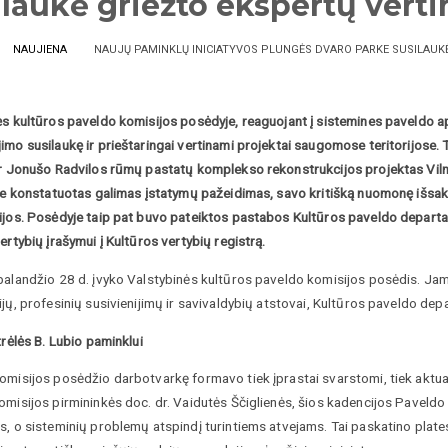
ilaukė griežto ekspertų vert
NAUJIENA
NAUJŲ PAMINKLŲ INICIATYVOS PLUNGĖS DVARO PARKE SUSILAUK
ės kultūros paveldo komisijos posėdyje, reaguojant į sistemines paveldo
mo susilaukę ir prieštaringai vertinami projektai saugomose teritorijose. 
ir Jonušo Radvilos rūmų pastatų komplekso rekonstrukcijos projektas Vi
se konstatuotas galimas įstatymų pažeidimas, savo kritišką nuomonę išsakė
ijos. Posėdyje taip pat buvo pateiktos pastabos Kultūros paveldo departame
ertybių įrašymui į Kultūros vertybių registrą.
balandžio 28 d. įvyko Valstybinės kultūros paveldo komisijos posėdis. Jam
jų, profesinių susivienijimų ir savivaldybių atstovai, Kultūros paveldo dep
trėlės B. Lubio paminklui
omisijos posėdžio darbotvarkę formavo tiek įprastai svarstomi, tiek aktua
misijos pirmininkės doc. dr. Vaidutės Ščiglienės, šios kadencijos Paveldo
, o sisteminių problemų atspindį turintiems atvejams. Tai paskatino plates