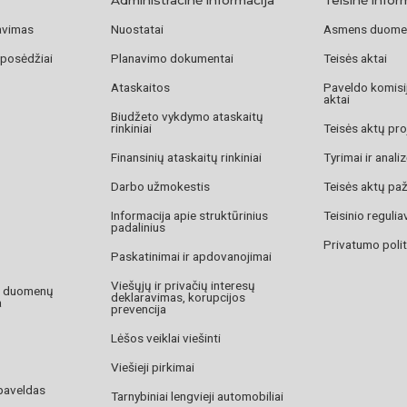
avimas
Nuostatai
Asmens duome
 posėdžiai
Planavimo dokumentai
Teisės aktai
Ataskaitos
Paveldo komisij
aktai
Biudžeto vykdymo ataskaitų
rinkiniai
Teisės aktų pro
Finansinių ataskaitų rinkiniai
Tyrimai ir anali
Darbo užmokestis
Teisės aktų pa
Informacija apie struktūrinius
Teisinio reguli
padalinius
Privatumo polit
Paskatinimai ir apdovanojimai
Viešųjų ir privačių interesų
o duomenų
deklaravimas, korupcijos
a
prevencija
Lėšos veiklai viešinti
Viešieji pirkimai
paveldas
Tarnybiniai lengvieji automobiliai