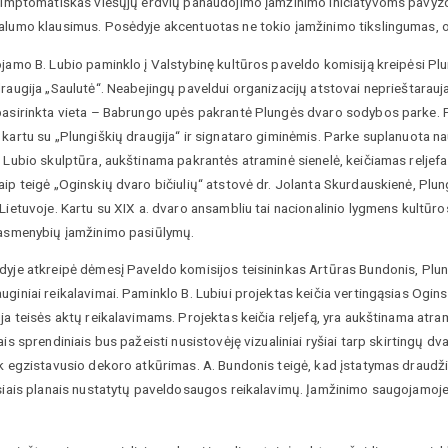
 simptomatiškas viešųjų erdvių panaudojimo įamžinimo iniciatyvoms pavyzdy
alumo klausimus. Posėdyje akcentuotas ne tokio įamžinimo tikslingumas,
jamo B. Lubio paminklo į Valstybinę kultūros paveldo komisiją kreipėsi Plu
raugija „Saulutė“. Neabejingų paveldui organizacijų atstovai neprieštarauja 
pasirinkta vieta – Babrungo upės pakrantė Plungės dvaro sodybos parke. 
kartu su „Plungiškių draugija“ ir signataro giminėmis. Parke suplanuota nauj
 Lubio skulptūra, aukštinama pakrantės atraminė sienelė, keičiamas reljefa
ip teigė „Oginskių dvaro bičiulių“ atstovė dr. Jolanta Skurdauskienė, Plung
Lietuvoje. Kartu su XIX a. dvaro ansambliu tai nacionalinio lygmens kultūro
 asmenybių įamžinimo pasiūlymų.
yje atkreipė dėmesį Paveldo komisijos teisininkas Artūras Bundonis, Plungės
giniai reikalavimai. Paminklo B. Lubiui projektas keičia vertingąsias Ogi
ja teisės aktų reikalavimams. Projektas keičia reljefą, yra aukštinama atr
ais sprendiniais bus pažeisti nusistovėję vizualiniai ryšiai tarp skirtingų 
k egzistavusio dekoro atkūrimas. A. Bundonis teigė, kad įstatymas draudžia
siais planais nustatytų paveldosaugos reikalavimų. Įamžinimo saugojamoje t