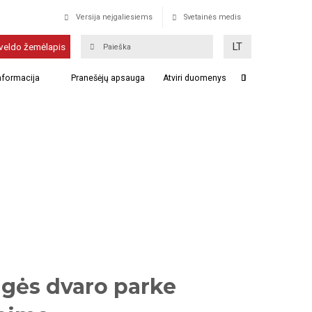
Versija neįgaliesiems
Svetainės medis
LT
veldo žemėlapis
informacija
Pranešėjų apsauga
Atviri duomenys
ngės dvaro parke