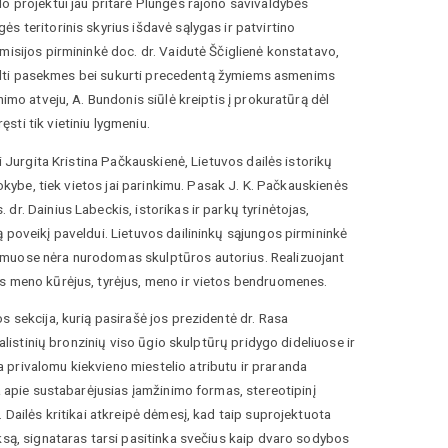
o projektui jau pritarė Plungės rajono savivaldybės
s teritorinis skyrius išdavė sąlygas ir patvirtino
misijos pirmininkė doc. dr. Vaidutė Ščiglienė konstatavo,
sukelti pasekmes bei sukurti precedentą žymiems asmenims
imo atveju, A. Bundonis siūlė kreiptis į prokuratūrą dėl
ti tik vietiniu lygmeniu.
i Jurgita Kristina Pačkauskienė, Lietuvos dailės istorikų
kokybe, tiek vietos jai parinkimu. Pasak J. K. Pačkauskienės
r. Dainius Labeckis, istorikas ir parkų tyrinėtojas,
 poveikį paveldui. Lietuvos dailininkų sąjungos pirmininkė
ymuose nėra nurodomas skulptūros autorius. Realizuojant
us meno kūrėjus, tyrėjus, meno ir vietos bendruomenes.
s sekcija, kurią pasirašė jos prezidentė dr. Rasa
alistinių bronzinių viso ūgio skulptūrų pridygo dideliuose ir
 privalomu kiekvieno miestelio atributu ir praranda
a apie sustabarėjusias įamžinimo formas, stereotipinį
 Dailės kritikai atkreipė dėmesį, kad taip suprojektuota
ksą, signataras tarsi pasitinka svečius kaip dvaro sodybos