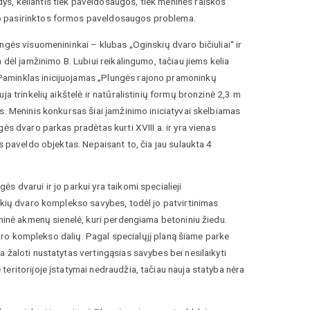
s, keliantis tiek paveldosaugos, tiek meninės raiškos
 o pasirinktos formos paveldosaugos problema.
ngės visuomenininkai – klubas „Oginskių dvaro bičiuliai“ ir
dėl įamžinimo B. Lubiui reikalingumo, tačiau jiems kelia
Paminklas inicijuojamas „Plungės rajono pramoninkų
a trinkelių aikštelė ir natūralistinių formų bronzinė 2,3 m
s. Meninis konkursas šiai įamžinimo iniciatyvai skelbiamas
ės dvaro parkas pradėtas kurti XVIII a. ir yra vienas
s paveldo objektas. Nepaisant to, čia jau sulaukta 4
 dvarui ir jo parkui yra taikomi specialieji
nskių dvaro komplekso savybes, todėl jo patvirtinimas
aminė akmenų sienelė, kuri perdengiama betoniniu žiedu.
dvaro komplekso dalių. Pagal specialųjį planą šiame parke
 žaloti nustatytas vertingąsias savybes bei nesilaikyti
eritorijoje įstatymai nedraudžia, tačiau nauja statyba nėra