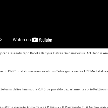
gorijos laureatu tapo Karolis Banys ir Petras Gaidamavičius, Art Deco ir A
veldo DNR“ pristatomuosius vaizdo siužetus galite rasti ir LRT Mediatekoje
žetus iš dalies finansuoja Kultūros paveldo departamentas prie Kultūros m
ė kultūros paveldo komisija yra LR Seimo, LR Prezidento ir LR Vyriausybės 