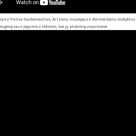
anys ir Petras Gaidamavičius, Art Deco muziejaus ir Amsterdamo mokyklos 
engimą savo jėgomis ir lėšomis, bei jų atvėrimą visuomenei.