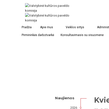
Pradžia
Apie mus
Veiklos sritys
Administ
Pirmininkės darbotvarkė
Konsultavimasis su visuomene
Kvi
Naujienos
2026