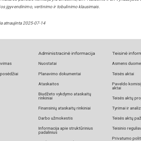
 jos įgyvendinimo, vertinimo ir tobulinimo klausimais.
ja atnaujinta 2025-07-14
Administracinė informacija
Teisinė infor
avimas
Nuostatai
Asmens duome
 posėdžiai
Planavimo dokumentai
Teisės aktai
Ataskaitos
Paveldo komisij
aktai
Biudžeto vykdymo ataskaitų
rinkiniai
Teisės aktų pro
Finansinių ataskaitų rinkiniai
Tyrimai ir anali
Darbo užmokestis
Teisės aktų pa
Informacija apie struktūrinius
Teisinio reguli
padalinius
Privatumo polit