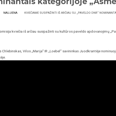
inantais kategorijoje „Asm
NAUJIENA
KVIEČIAME SUSIPAŽINTI IŠ ARČIAU SU „PAVELDO DNR“ NOMINANT
omisija kviečia iš arčiau susipažinti su kultūros paveldo apdovanojimų „
 Chlebinskas, Vilos „Marija” IR „Loebel” savininkas Juodkrantėje nominuoj
ėje.