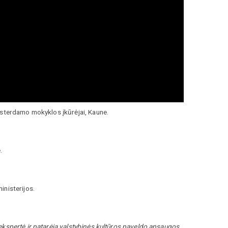
msterdamo mokyklos įkūrėjai, Kaune.
.
inisterijos.
ekspertė ir patarėja valstybinės kultūros paveldo apsaugos