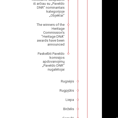
iš arčiau su „Paveldo
DNR“ nominantais
kategorijoje
„Objektai"
The winners of the
Heritage
Commission's
"Heritage DNA"
awards have been
announced
Paskelbti Paveldo
komisijos
apdovanojimų
„Paveldo DNR“
nugalėtojai
Rugsėjis
Rugpjūtis
Liepa
Birželis