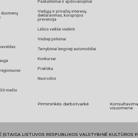
Paskatinimai ir apdovanojimai
Viešųjų ir privačių interesų
o duomenų
deklaravimas, korupcijos
a
prevencija
Lėšos veiklai viešinti
Viešieji pirkimai
paveldas
Tarnybiniai lengvieji automobiliai
Konkursai
auga
Praktika
 regionuose
Nuorodos
 30-mečio
Pirmininkės darbotvarkė
Konsultavima
visuomene
Ė ĮSTAIGA LIETUVOS RESPUBLIKOS VALSTYBINĖ KULTŪROS 