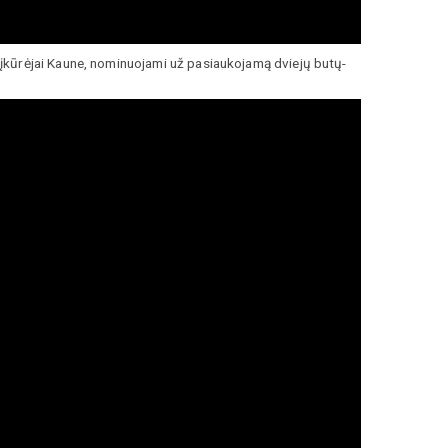
įkūrėjai Kaune, nominuojami už pasiaukojamą dviejų butų-