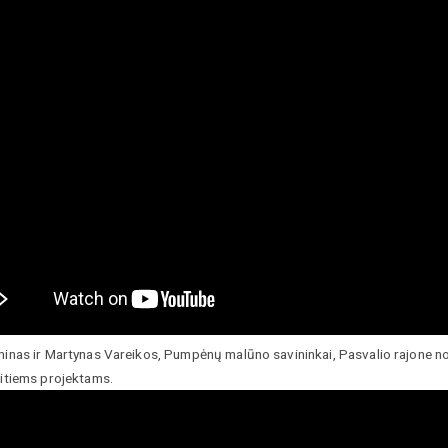
rminas ir Martynas Vareikos, Pumpėnų malūno savininkai, Pasvalio rajone n
kitiems projektams.