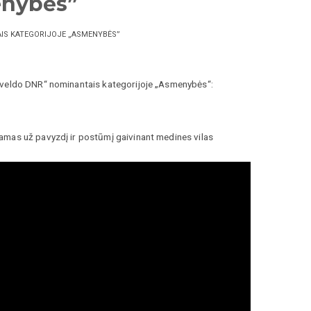
enybės”
AIS KATEGORIJOJE „ASMENYBĖS”
Paveldo DNR“ nominantais kategorijoje „Asmenybės“:
amas už pavyzdį ir postūmį gaivinant medines vilas