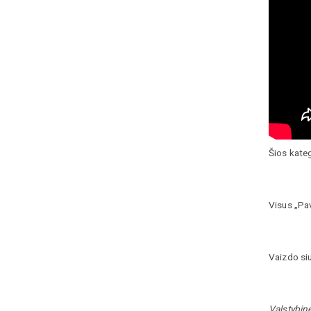
Šios kate
Visus „Pa
Vaizdo siu
Valstybin