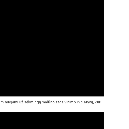
ominuojami už sėkmingą malūno atgaivinimo iniciatyvą, kuri