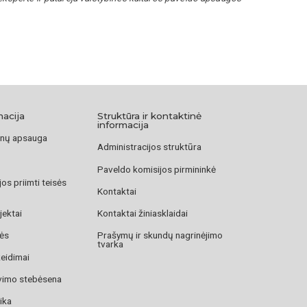
macija
Struktūra ir kontaktinė
informacija
nų apsauga
Administracijos struktūra
Paveldo komisijos pirmininkė
os priimti teisės
Kontaktai
jektai
Kontaktai žiniasklaidai
zės
Prašymų ir skundų nagrinėjimo
tvarka
žeidimai
avimo stebėsena
ika