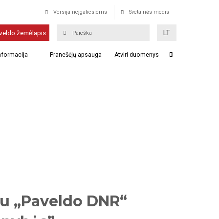
Versija neįgaliesiems
Svetainės medis
LT
veldo žemėlapis
informacija
Pranešėjų apsauga
Atviri duomenys
 su „Paveldo DNR“