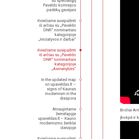
su specialiųjų
Paveldo komisijos
padėkų gavėjais
Kviečiame susipažinti
iš arčiau su „Paveldo
DNR“ nominantais
kategorijoje
„Iniciatyvos ir darbai"
Kviečiame susipažinti
iš arčiau su „Paveldo
DNR“ nominantais
kategorijoje
„Asmenybės”
In the updated map
on upaveldas.lt –
signs of Kaunas
modernism in the
diaspora
Atnaujintame
Broliai A
žemėlapyje
įkvėpė ir 
upaveldas.lt – Kauno
modernizmo ženklai
išeivijoje
Kviečiame susipažinti