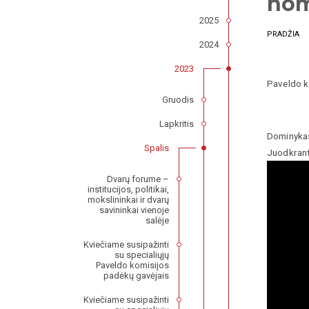
nom
2025
PRADŽIA
2024
2023
Paveldo k
Gruodis
Lapkritis
Dominykas
Spalis
Juodkrant
Dvarų forume –
institucijos, politikai,
mokslininkai ir dvarų
savininkai vienoje
salėje
Kviečiame susipažinti
su specialiųjų
Paveldo komisijos
padėkų gavėjais
Kviečiame susipažinti