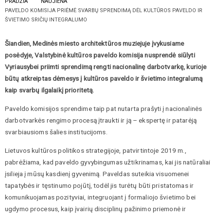
PRADŽIA
NAUJIENA
PAVELDO KOMISIJA PRIĖMĖ SVARBŲ SPRENDIMĄ DĖL KULTŪROS PAVELDO IR
ŠVIETIMO SRIČIŲ INTEGRALUMO
Šiandien, Medinės miesto architektūros muziejuje įvykusiame
posėdyje, Valstybinė kultūros paveldo komisija nusprendė siūlyti
Vyriausybei priimti sprendimą rengti nacionalinę darbotvarkę, kurioje
būtų atkreiptas dėmesys į kultūros paveldo ir švietimo integralumą
kaip svarbų ilgalaikį prioritetą.
Paveldo komisijos sprendime taip pat nutarta prašyti į nacionalinės
darbotvarkės rengimo procesą įtraukti ir ją – ekspertę ir patarėją
svarbiausioms šalies institucijoms.
Lietuvos kultūros politikos strategijoje, patvirtintoje 2019 m.,
pabrėžiama, kad paveldo gyvybingumas užtikrinamas, kai jis natūraliai
įsilieja į mūsų kasdienį gyvenimą. Paveldas suteikia visuomenei
tapatybės ir tęstinumo pojūtį, todėl jis turėtų būti pristatomas ir
komunikuojamas pozityviai, integruojant į formaliojo švietimo bei
ugdymo procesus, kaip įvairių disciplinų pažinimo priemonė ir