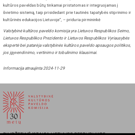
kultūros paveldas būtų tinkamai pristatomas ir integruojamas į
švietimo sistemą, taip prisidedant prie tautinės tapatybės stiprinimo ir
kultūrinės edukacijos Lietuvoje“, – priduria pirmininkė
Valstybinė kultūros paveldo komisija yra Lietuvos Respublikos Seimo,
Lietuvos Respublikos Prezidento ir Lietuvos Respublikos Vyriausybės
ekspertė bei patarėja valstybinės kultūros paveldo apsaugos politikos,
jos įgyvendinimo, vertinimo ir tobulinimo klausimai.
Informacija atnaujinta 2024-11-29
BIUDŽETINĖ ĮSTAIGA LIETUVOS RESPUBLIKOS