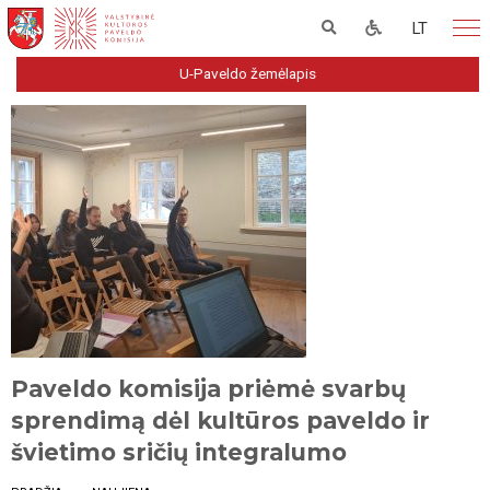
LT
U-Paveldo žemėlapis
Paveldo komisija priėmė svarbų
sprendimą dėl kultūros paveldo ir
švietimo sričių integralumo