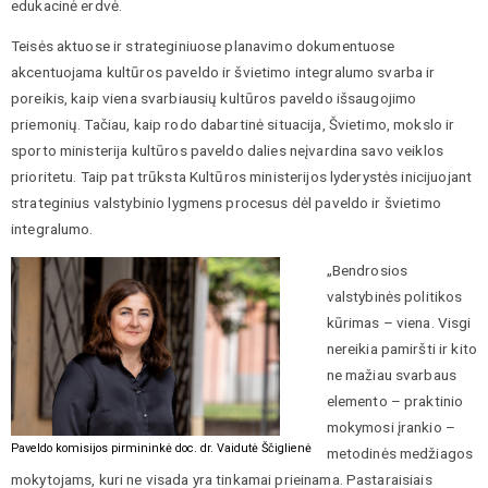
edukacinė erdvė.
Teisės aktuose ir strateginiuose planavimo dokumentuose
akcentuojama kultūros paveldo ir švietimo integralumo svarba ir
poreikis, kaip viena svarbiausių kultūros paveldo išsaugojimo
priemonių. Tačiau, kaip rodo dabartinė situacija, Švietimo, mokslo ir
sporto ministerija kultūros paveldo dalies neįvardina savo veiklos
prioritetu. Taip pat trūksta Kultūros ministerijos lyderystės inicijuojant
strateginius valstybinio lygmens procesus dėl paveldo ir švietimo
integralumo.
„Bendrosios
valstybinės politikos
kūrimas – viena. Visgi
nereikia pamiršti ir kito
ne mažiau svarbaus
elemento – praktinio
mokymosi įrankio –
Paveldo komisijos pirmininkė doc. dr. Vaidutė Ščiglienė
metodinės medžiagos
mokytojams, kuri ne visada yra tinkamai prieinama. Pastaraisiais