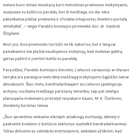
metais buvo imtasi iniciatyvų kurti metodines priemones mokytojams,
susijusias su kultūros paveldu, bet ši medžiaga vis dar nėra
pakankamai plačiai prieinama ir oficialiai integruota į švietimo portalą
emokykla
“, – teigia Paveldo komisijos pirmininkė doc. dr. Vaidutė
Ščiglienė.
Anot jos, šios priemonės turi būti ne tik sukurtos, bet ir lengvai
pasiekiamos bei plačiai naudojamos mokytojų, kad mokiniai galėtų
geriau pažinti ir įvertinti kultūros paveldą.
Pavyzdžiui, Paveldo komisijos žiniomis, Lietuvos vyriausiojo archyvaro
tarnyba yra parengusi metodinę medžiagą mokytojams Sąjūdžio temai
aktualizuoti. Šiuo metu, bendradarbiaujant su Lietuvos ypatinguoju
archyvu, ruošiama medžiaga partizanų tematika, taip pat ateityje
planuojama mokiniams pristatyti tarpukario Kauno, M. K. Čiurlionio,
disidentų bei kitas temas.
„Šiuo sprendimu siekiame atkreipti atsakingų institucijų dėmesį ir
paskatinti švietimo ir kultūros sektorius susitelkti bendradarbiavimui.
Toliau dirbsime su valstybės institucijomis, siekdami užtikrinti, kad