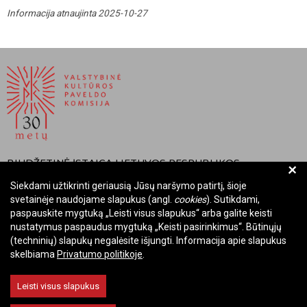
Informacija atnaujinta 2025-10-27
BIUDŽETINĖ ĮSTAIGA LIETUVOS RESPUBLIKOS
+
VALSTYBINĖ KULTŪROS PAVELDO KOMISIJA
Siekdami užtikrinti geriausią Jūsų naršymo patirtį, šioje
svetainėje naudojame slapukus (angl.
cookies
). Sutikdami,
Įmonės kodas: Juridinių asmenų registre 288700520
paspauskite mygtuką „Leisti visus slapukus“ arba galite keisti
Adresas: Rūdninkų g. 13, 01135 Vilnius
nustatymus paspaudus mygtuką „Keisti pasirinkimus“. Būtinųjų
Telefonas: +370 699 13972
(techninių) slapukų negalėsite išjungti. Informacija apie slapukus
El. paštas: komisija@vkpk.lt
skelbiama
Privatumo politikoje
.
BENDRAUKIME
Leisti visus slapukus