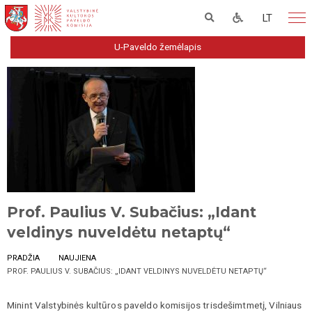
LT
U-Paveldo žemėlapis
Prof. Paulius V. Subačius: „Idant
veldinys nuveldėtu netaptų“
PRADŽIA
NAUJIENA
PROF. PAULIUS V. SUBAČIUS: „IDANT VELDINYS NUVELDĖTU NETAPTŲ“
Minint Valstybinės kultūros paveldo komisijos trisdešimtmetį, Vilniaus