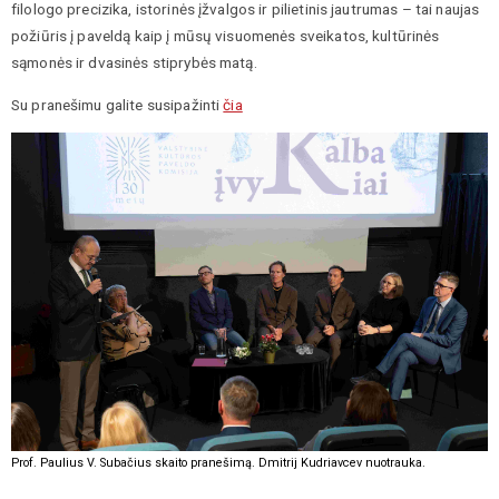
filologo precizika, istorinės įžvalgos ir pilietinis jautrumas – tai naujas
požiūris į paveldą kaip į mūsų visuomenės sveikatos, kultūrinės
sąmonės ir dvasinės stiprybės matą.
Su pranešimu galite susipažinti
čia
Prof. Paulius V. Subačius skaito pranešimą. Dmitrij Kudriavcev nuotrauka.