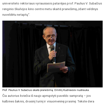
universiteto rektoriaus vyriausiasis patarėjas prof. Paulius V. Subačius
renginio Skalvijos kino centre metu skaitė pranešimą „Idant veldinys
nuveldėtu netaptų“.
Prof. Paulius V. Subačius skaito pranešimą. Dmitrij Kudriavcev nuotrauka.
Čia autorius kviečia iš naujo apmąstyti paveldo sampratą – jos
kalbines šaknis, dvasinį turinį ir visuomeninę prasmę. Tekste dera